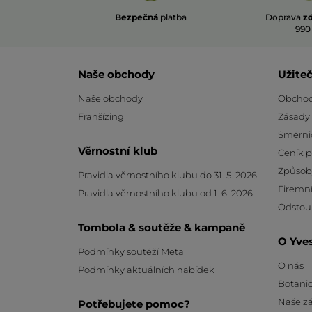
Bezpečná
platba
Doprava
z
990
Naše obchody
Užite
Naše obchody
Obchod
Franšízing
Zásady
Směrni
Věrnostní klub
Ceník 
Způsob
Pravidla věrnostního klubu do 31. 5. 2026
Firemní
Pravidla věrnostního klubu od 1. 6. 2026
Odstou
Tombola & soutěže & kampaně
O Yve
Podmínky soutěží Meta
O nás
Podmínky aktuálních nabídek
Botanic
Naše z
Potřebujete pomoc?