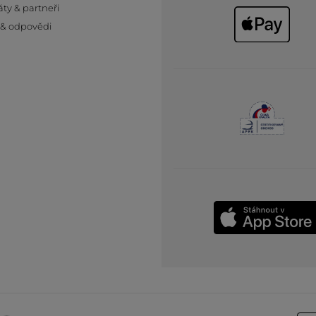
áty & partneři
 & odpovědi