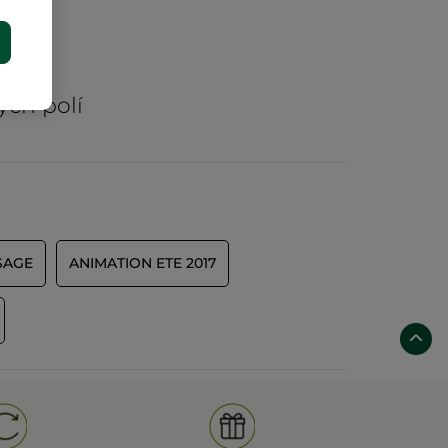
E
rů
ých polí
SAGE
ANIMATION ETE 2017