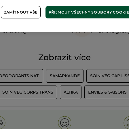
ZAMÍTNOUT VŠE
PŘIJMOUT VŠECHNY SOUBORY COOKI
100%
rostlinné
60 hekta
extrakty
ekologick
Zobrazit více
 DEODORANTS NAT.
SAMARKANDE
SOIN VEG CAP LIS
SOIN VEG CORPS TRANS
ALTIKA
ENVIES & SAISONS