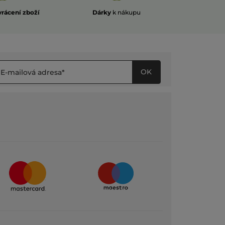
vrácení zboží
Dárky
k nákupu
OK