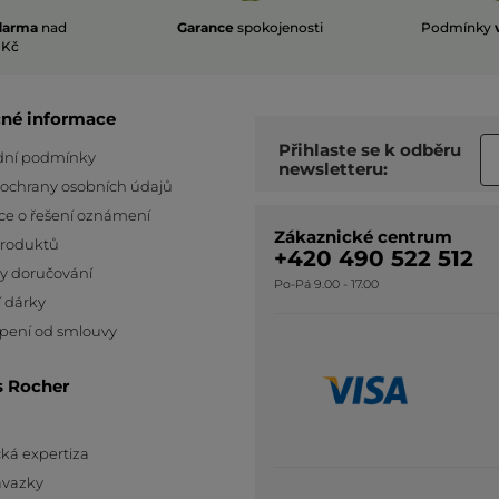
darma
nad
Garance
spokojenosti
Podmínky
 Kč
čné informace
Přihlaste se k odběru
ní podmínky
newsletteru:
 ochrany osobních údajů
ce o řešení oznámení
Zákaznické centrum
produktů
+420 490 522 512
y doručování
Po-Pá 9.00 - 17.00
 dárky
pení od smlouvy
s Rocher
ká expertiza
ávazky