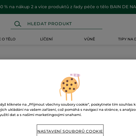
0 % na nákup 2 a více produktů z řady péče o tělo BAIN DE N
 O TĚLO
LÍČENÍ
VŮNĚ
TIPY NA
dyž kliknete na „Přijmout všechny soubory cookie“, poskytnete tím souhlas k
ejich ukládání na vašem zařízení, což pomáhá s navigací na stránce, s analýz
yužití dat a s našimi marketingovými snahami.
NASTAVENÍ SOUBORŮ COOKIE