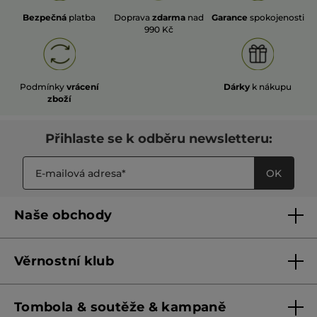
Bezpečná
platba
Doprava
zdarma
nad
Garance
spokojenosti
990 Kč
Podmínky
vrácení
Dárky
k nákupu
zboží
Přihlaste se k odběru newsletteru:
OK
Naše obchody
Naše obchody
Věrnostní klub
Franšízing
Pravidla věrnostního klubu do 31. 5. 2026
Tombola & soutěže & kampaně
Pravidla věrnostního klubu od 1. 6. 2026