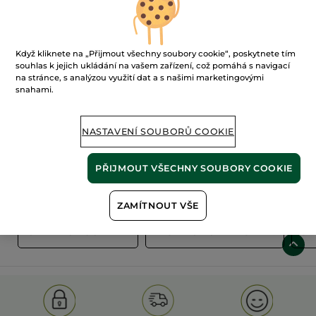
Když kliknete na „Přijmout všechny soubory cookie“, poskytnete tím
souhlas k jejich ukládání na vašem zařízení, což pomáhá s navigací
na stránce, s analýzou využití dat a s našimi marketingovými
snahami.
100%
rostlinné
60 hektarů
extrakty
ekologických polí
NASTAVENÍ SOUBORŮ COOKIE
PŘIJMOUT VŠECHNY SOUBORY COOKIE
Zobrazit více
ZAMÍTNOUT VŠE
S
OLD PRODUCT LINE
LES DEODORANTS NAT.
SA