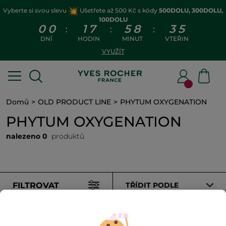
Vyberte si svou slevu
Ušetřete až 500 Kč s kódy
500DOLU, 300DOLU,
100DOLU
0
0
1
7
5
8
3
5
:
:
:
DNÍ
HODIN
MINUT
VTEŘIN
VYUŽÍT
Domů
OLD PRODUCT LINE
PHYTUM OXYGENATION
PHYTUM OXYGENATION
nalezeno 0
produktů
FILTROVAT
TŘÍDIT PODLE