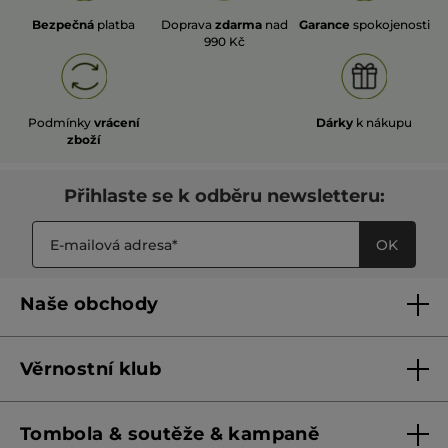
Bezpečná
platba
Doprava
zdarma
nad
Garance
spokojenosti
990 Kč
Podmínky
vrácení
Dárky
k nákupu
zboží
Přihlaste se k odběru newsletteru:
OK
Naše obchody
Naše obchody
Věrnostní klub
Franšízing
Pravidla věrnostního klubu do 31. 5. 2026
Tombola & soutěže & kampaně
Pravidla věrnostního klubu od 1. 6. 2026