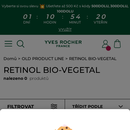
Vyberte si svou slevu
Ušetřete až 500 Kč s kódy
500DOLU, 300DOLU,
100DOLU
0
1
1
0
5
4
2
0
:
:
:
DNÍ
HODIN
MINUT
VTEŘIN
VYUŽÍT
Domů
OLD PRODUCT LINE
RETINOL BIO-VEGETAL
RETINOL BIO-VEGETAL
nalezeno 0
produktů
FILTROVAT
TŘÍDIT PODLE