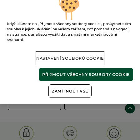
Když kliknete na „Přijmout všechny soubory cookie“, poskytnete tím
souhlas k jejich ukládání na vašem zařízení, což pomáhá s navigací
na stránce, s analýzou využití dat a s našimi marketingovými
snahami.
100%
rostlinné
60 hektarů
extrakty
ekologických polí
NASTAVENÍ SOUBORŮ COOKIE
PŘIJMOUT VŠECHNY SOUBORY COOKIE
Zobrazit více
ZAMÍTNOUT VŠE
S
OLD PRODUCT LINE
LES DEODORANTS NAT.
SA