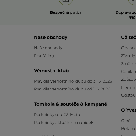
Bezpečná
platba
Doprava
z
990
Naše obchody
Užite
Naše obchody
Obchod
Franšízing
Zásady
Směrni
Věrnostní klub
Ceník 
Způsob
Pravidla věrnostního klubu do 31. 5. 2026
Firemní
Pravidla věrnostního klubu od 1. 6. 2026
Odstou
Tombola & soutěže & kampaně
O Yve
Podmínky soutěží Meta
O nás
Podmínky aktuálních nabídek
Botanic