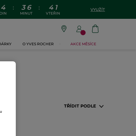
4
3
6
4
1
:
:
VYUŽÍT
DIN
MINUT
VTEŘIN
 DÁRKY
O YVES ROCHER
AKCE MĚSÍCE
TŘÍDIT PODLE
ou