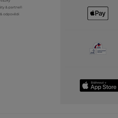
ávazky
áty & partneři
 & odpovědi