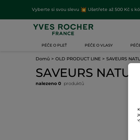
Vyberte si svou slevu
Ušetřete až 500 Kč s k
PÉČE O PLEŤ
PÉČE O VLASY
PÉČE
Domů
OLD PRODUCT LINE
SAVEURS NAT
SAVEURS NATUR
nalezeno 0
produktů
K
j
v