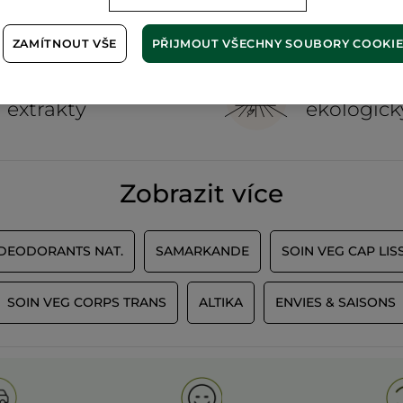
ZAMÍTNOUT VŠE
PŘIJMOUT VŠECHNY SOUBORY COOKI
100%
rostlinné
60 hekta
extrakty
ekologick
Zobrazit více
 DEODORANTS NAT.
SAMARKANDE
SOIN VEG CAP LIS
SOIN VEG CORPS TRANS
ALTIKA
ENVIES & SAISONS