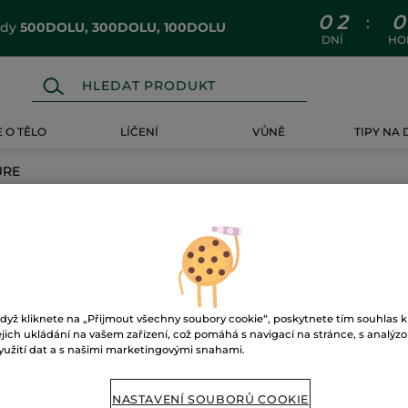
0
2
0
:
ódy
500DOLU, 300DOLU, 100DOLU
DNÍ
HO
 O TĚLO
LÍČENÍ
VŮNĚ
TIPY NA
URE
E
dyž kliknete na „Přijmout všechny soubory cookie“, poskytnete tím souhlas k
ejich ukládání na vašem zařízení, což pomáhá s navigací na stránce, s analýz
yužití dat a s našimi marketingovými snahami.
NASTAVENÍ SOUBORŮ COOKIE