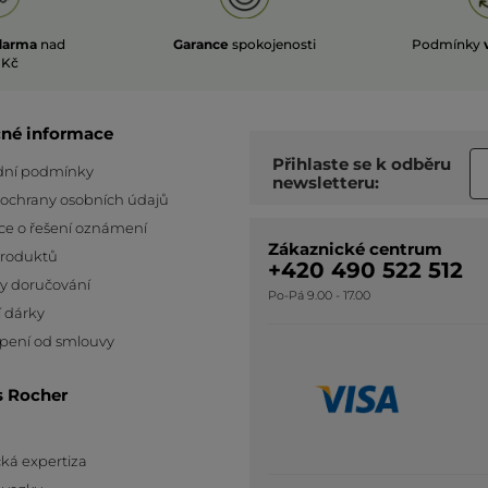
darma
nad
Garance
spokojenosti
Podmínky
 Kč
čné informace
Přihlaste se k odběru
ní podmínky
newsletteru:
 ochrany osobních údajů
ce o řešení oznámení
Zákaznické centrum
produktů
+420 490 522 512
y doručování
Po-Pá 9.00 - 17.00
 dárky
pení od smlouvy
s Rocher
ká expertiza