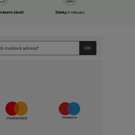
vrácení zboží
Dárky
k nákupu
OK