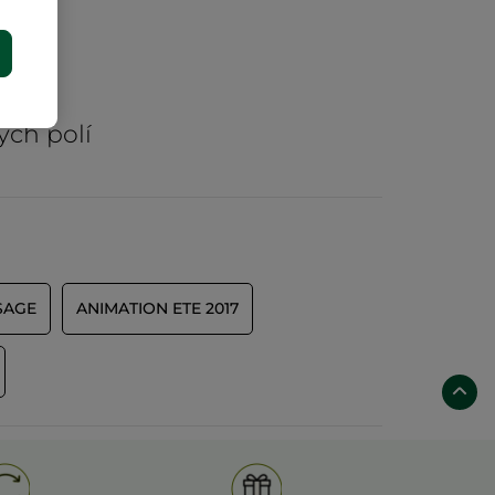
E
rů
ých polí
SAGE
ANIMATION ETE 2017