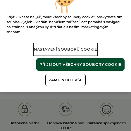
Když kliknete na „Přijmout všechny soubory cookie“, poskytnete tím
souhlas k jejich ukládání na vašem zařízení, což pomáhá s navigací
na stránce, s analýzou využití dat a s našimi marketingovými
snahami.
100%
rostlinné
60 hektarů
extrakty
ekologických polí
NASTAVENÍ SOUBORŮ COOKIE
Zobrazit více
PŘIJMOUT VŠECHNY SOUBORY COOKIE
ZAMÍTNOUT VŠE
S
OLD PRODUCT LINE
LES DEODORANTS NAT.
SA
Bezpečná
platba
Doprava
zdarma
nad
Garance
spokojenosti
990 Kč