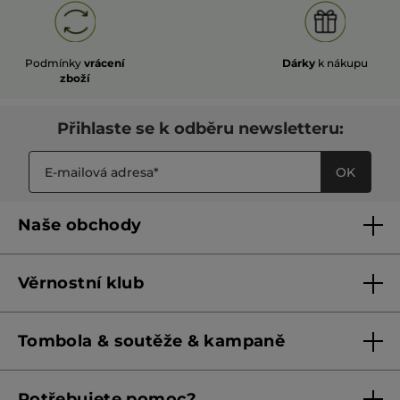
Podmínky
vrácení
Dárky
k nákupu
zboží
Přihlaste se k odběru newsletteru:
OK
Naše obchody
Naše obchody
Věrnostní klub
Franšízing
Pravidla věrnostního klubu do 31. 5. 2026
Tombola & soutěže & kampaně
Pravidla věrnostního klubu od 1. 6. 2026
Podmínky soutěží Meta
Potřebujete pomoc?