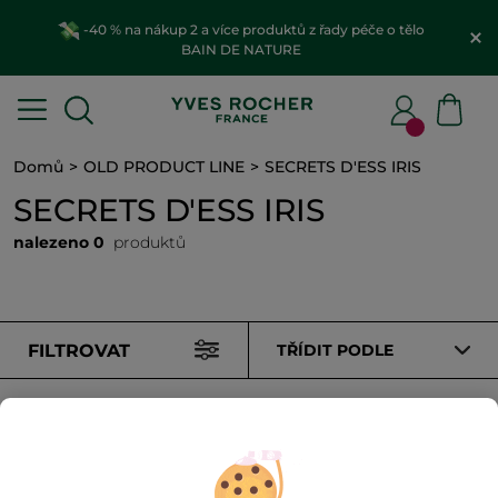
-40 % na nákup 2 a více produktů z řady péče o tělo
BAIN DE NATURE
Domů
OLD PRODUCT LINE
SECRETS D'ESS IRIS
SECRETS D'ESS IRIS
nalezeno 0
produktů
FILTROVAT
TŘÍDIT PODLE