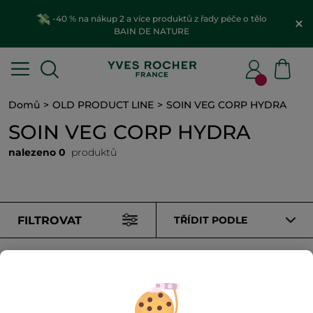
-40 % na nákup 2 a více produktů z řady péče o tělo
BAIN DE NATURE
Domů
OLD PRODUCT LINE
SOIN VEG CORP HYDRA
SOIN VEG CORP HYDRA
nalezeno 0
produktů
FILTROVAT
TŘÍDIT PODLE