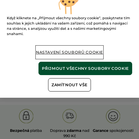
Když kliknete na „Přijmout všechny soubory cookie“, poskytnete tím
souhlas k jejich ukládání na vašem zařízení, což pomáhá s navigací
na stránce, s analýzou využití dat a s našimi marketingovými
snahami.
100%
rostlinné
60 hektarů
extrakty
ekologických polí
NASTAVENÍ SOUBORŮ COOKIE
Zobrazit více
PŘIJMOUT VŠECHNY SOUBORY COOKIE
ZAMÍTNOUT VŠE
S
OLD PRODUCT LINE
LES DEODORANTS NAT.
SA
Bezpečná
platba
Doprava
zdarma
nad
Garance
spokojenosti
990 Kč