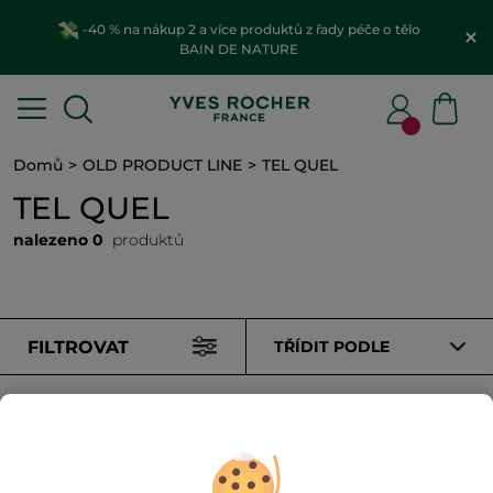
-40 % na nákup 2 a více produktů z řady péče o tělo
BAIN DE NATURE
Domů
OLD PRODUCT LINE
TEL QUEL
TEL QUEL
nalezeno 0
produktů
FILTROVAT
TŘÍDIT PODLE