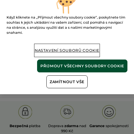
Když kliknete na „Přijmout všechny soubory cookie“, poskytnete tím
souhlas k jejich ukládání na vašem zařízení, což pomáhá s navigací
na stránce, s analýzou využití dat a s našimi marketingovými
snahami.
100%
rostlinné
60 hektarů
extrakty
ekologických polí
NASTAVENÍ SOUBORŮ COOKIE
Zobrazit více
PŘIJMOUT VŠECHNY SOUBORY COOKIE
ZAMÍTNOUT VŠE
S
OLD PRODUCT LINE
LES DEODORANTS NAT.
SA
Bezpečná
platba
Doprava
zdarma
nad
Garance
spokojenosti
990 Kč