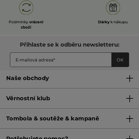
Podmínky
vrácení
Dárky
k nákupu
zboží
Přihlaste se k odběru newsletteru:
OK
Naše obchody
Naše obchody
Věrnostní klub
Franšízing
Pravidla věrnostního klubu do 31. 5. 2026
Tombola & soutěže & kampaně
Pravidla věrnostního klubu od 1. 6. 2026
Podmínky soutěží Meta
Potřebujete pomoc?