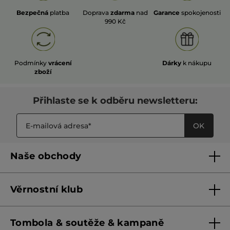
Bezpečná
platba
Doprava
zdarma
nad
Garance
spokojenosti
990 Kč
Podmínky
vrácení
Dárky
k nákupu
zboží
Přihlaste se k odběru newsletteru:
OK
Naše obchody
Naše obchody
Věrnostní klub
Franšízing
Pravidla věrnostního klubu do 31. 5. 2026
Tombola & soutěže & kampaně
Pravidla věrnostního klubu od 1. 6. 2026