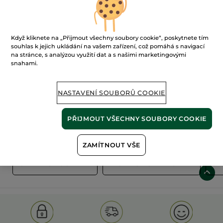
Když kliknete na „Přijmout všechny soubory cookie“, poskytnete tím
souhlas k jejich ukládání na vašem zařízení, což pomáhá s navigací
na stránce, s analýzou využití dat a s našimi marketingovými
snahami.
100%
rostlinné
60 hektarů
extrakty
ekologických polí
NASTAVENÍ SOUBORŮ COOKIE
PŘIJMOUT VŠECHNY SOUBORY COOKIE
Zobrazit více
ZAMÍTNOUT VŠE
S
OLD PRODUCT LINE
LES DEODORANTS NAT.
SA