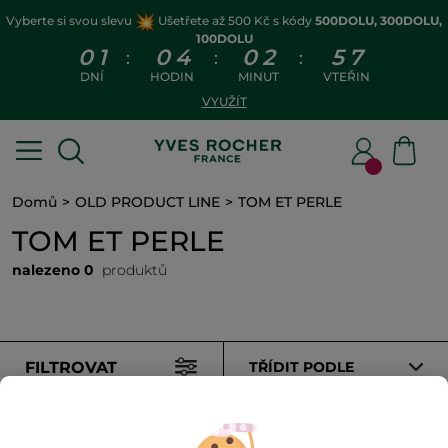
Vyberte si svou slevu
Ušetřete až 500 Kč s kódy
500DOLU, 300DOLU,
100DOLU
0
1
0
4
0
2
5
7
:
:
:
DNÍ
HODIN
MINUT
VTEŘIN
VYUŽÍT
Domů
OLD PRODUCT LINE
TOM ET PERLE
TOM ET PERLE
nalezeno 0
produktů
FILTROVAT
TŘÍDIT PODLE