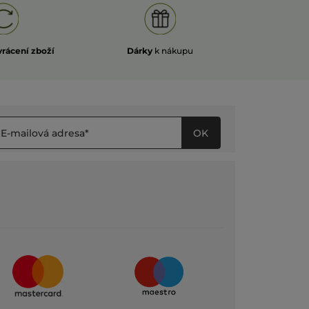
vrácení zboží
Dárky
k nákupu
OK