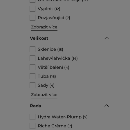
Vyplnit
(
)
12
Rozjasňující
(
)
7
Zobrazit více
Velikost
Sklenice
(
)
15
Lahev/lahvička
(
)
14
Větší balení
(
)
4
Tuba
(
)
16
Sady
(
)
4
Zobrazit více
Řada
Hydra Water-Plump
(
)
7
Riche Crème
(
)
7