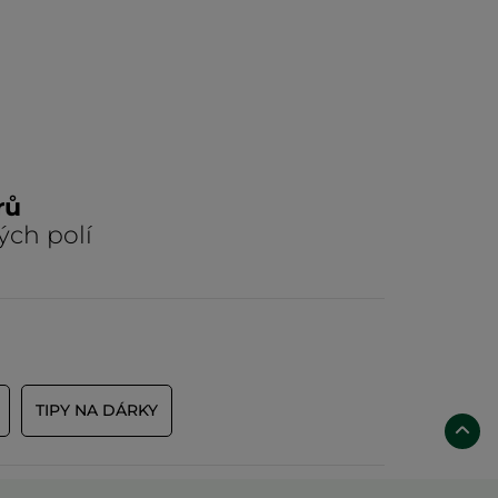
rů
ých polí
TIPY NA DÁRKY