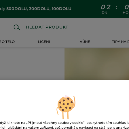
0
2
0
:
ódy
500DOLU, 300DOLU, 100DOLU
DNÍ
HO
 O TĚLO
LÍČENÍ
VŮNĚ
TIPY NA
e
Péče o oční okolí
Čisticí gely
dyž kliknete na „Přijmout všechny soubory cookie“, poskytnete tím souhlas k
ejich ukládání na vašem zařízení, což pomáhá s navigací na stránce, s analýz