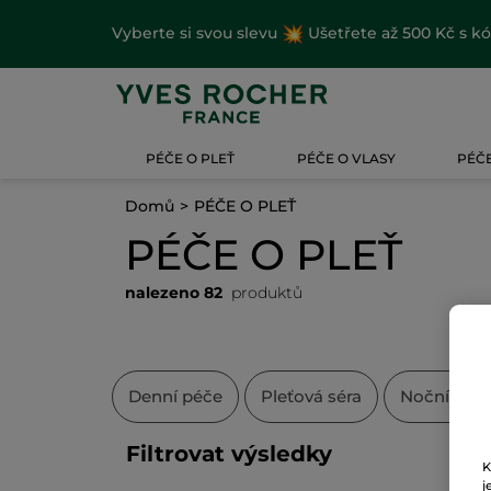
Vyberte si svou slevu
Ušetřete až 500 Kč s k
PÉČE O PLEŤ
PÉČE O VLASY
PÉČE
Domů
PÉČE O PLEŤ
PÉČE O PLEŤ
nalezeno 82
produktů
Denní péče
Pleťová séra
Noční péč
Filtrovat výsledky
K
j