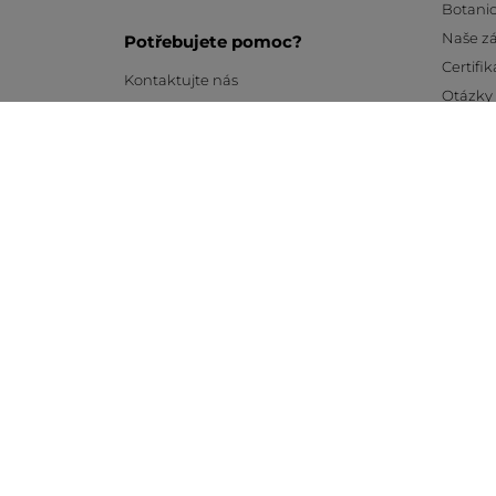
Botanic
Naše z
Potřebujete pomoc?
Certifik
Kontaktujte nás
Otázky
Kariéra