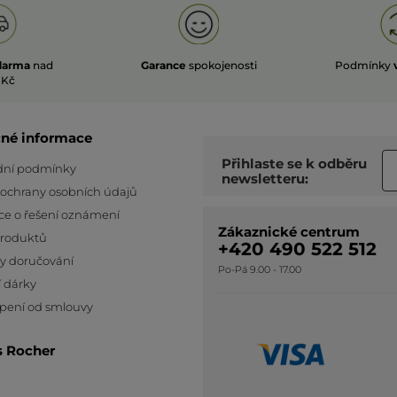
darma
nad
Garance
spokojenosti
Podmínky
 Kč
čné informace
Přihlaste se k odběru
ní podmínky
newsletteru:
 ochrany osobních údajů
ce o řešení oznámení
Zákaznické centrum
produktů
+420 490 522 512
y doručování
Po-Pá 9.00 - 17.00
 dárky
pení od smlouvy
s Rocher