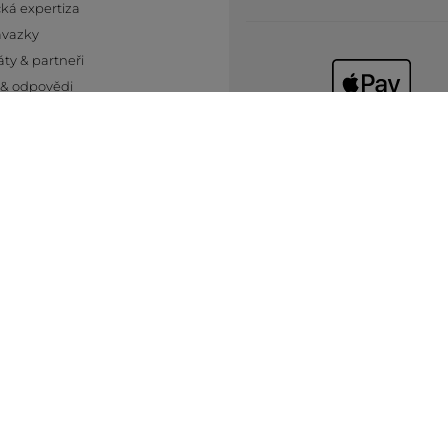
ká expertiza
ávazky
áty & partneři
 & odpovědi