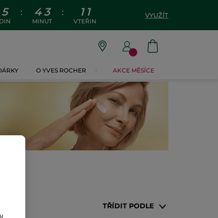
5
4
3
1
0
:
:
VYUŽÍT
DIN
MINUT
VTEŘIN
 DÁRKY
O YVES ROCHER
AKCE MĚSÍCE
TŘÍDIT PODLE
ou