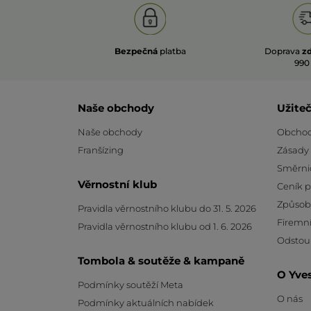
Bezpečná
platba
Doprava
z
990
Naše obchody
Užite
Naše obchody
Obchod
Franšízing
Zásady
Směrni
Věrnostní klub
Ceník 
Způsob
Pravidla věrnostního klubu do 31. 5. 2026
Firemní
Pravidla věrnostního klubu od 1. 6. 2026
Odstou
Tombola & soutěže & kampaně
O Yve
Podmínky soutěží Meta
O nás
Podmínky aktuálních nabídek