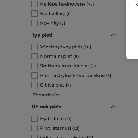
Nejlépe hodnocený
(
)
v
76
Bestsellery
(
)
6
Novinky
(
)
3
Typ pleti
Všechny typy pleti
(
)
50
Normální pleť
(
)
8
Smíšená mastná pleť
(
)
11
Pleť náchylná k tvorbě akné
(
)
3
Citlivá pleť
(
)
7
Zobrazit více
Účinek péče
Hydratace
(
)
19
Proti stárnutí
(
)
23
Odličovače obličeje
(
)
12