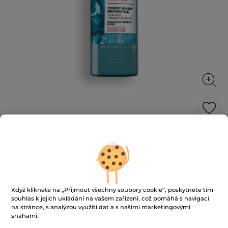
Odličovací mléko pro citlivou pleť
Odstraňuje make-up, čistí a poskytuje pocit pohodlí
200 ml
★★★★★
★★★★★
4.6
(385)
PŘIDAT HODNOCENÍ
Když kliknete na „Přijmout všechny soubory cookie“, poskytnete tím
4.6
souhlas k jejich ukládání na vašem zařízení, což pomáhá s navigací
z
349 Kč
5
na stránce, s analýzou využití dat a s našimi marketingovými
hvězdiček.
1745 Kč / 1l
snahami.
Číst
recenze