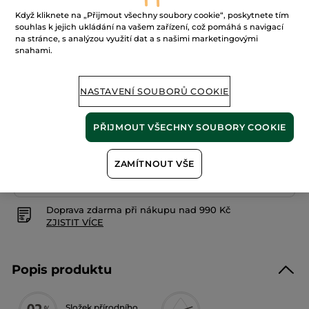
4.7
(191)
PŘIDAT HODNOCENÍ
Když kliknete na „Přijmout všechny soubory cookie“, poskytnete tím
4.7
z
249 Kč
souhlas k jejich ukládání na vašem zařízení, což pomáhá s navigací
5
na stránce, s analýzou využití dat a s našimi marketingovými
hvězdiček.
249 Kč / 100g
snahami.
Číst
recenze
pro
Tuhý
PŘIDAT DO KOŠÍKU
sprchový
NASTAVENÍ SOUBORŮ COOKIE
gel
Argan
&
bio
PŘIJMOUT VŠECHNY SOUBORY COOKIE
růže
Doručení od 12/08 do 13/08
z
Maroka
Zabezpečená platba
ZAMÍTNOUT VŠE
Možnost vrácení peněz
Doprava zdarma při nákupu nad 990 Kč
ZJISTIT VÍCE
Popis produktu
Složek přírodního