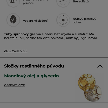
Bez sulfátů
původu
Nulový plastový
Veganské složení
odpad
Tuhý sprchový gel
má složení bez mýdla a sulfátů*. Má
neutrální pH, šetrně tak čistí pokožku, aniž by ji vysušoval.
Je obohacený o sladký mandlový olej a glycerin a respektuje
přirozenou hydrataci pokožky pro větší komfort. Pokožka je
ZOBRAZIT VÍCE
hydratovaná, hebká a pružná.
Typ pleti:
všechny typy pleti
Vůně:
argan & růže
Složky rostlinného původu
Textura:
krémová a bohatá pěna
Benefity:
jemně hydratuje a čistí/respektuje přirozenou
Mandlový olej a glycerin
hydrataci pokožky
OBJEVIT VÍCE
Dermatologicky testováno
Okamžitě po použití:
98 %
uživatelů uvádí, že pokožka je jemně vyčištěná**