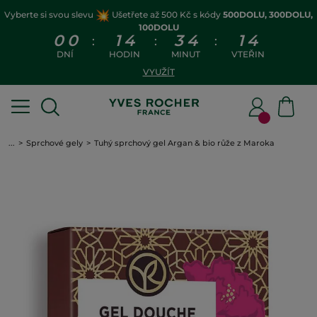
Vyberte si svou slevu
Ušetřete až 500 Kč s kódy
500DOLU, 300DOLU,
100DOLU
0
0
1
4
3
4
1
3
:
:
:
DNÍ
HODIN
MINUT
VTEŘIN
VYUŽÍT
...
Sprchové gely
Tuhý sprchový gel Argan & bio růže z Maroka