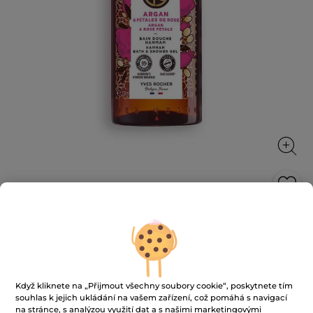
Sprchový gel Argan & bio růže z
Maroka
Sprchový gel bez sulfátů* a barviv s návykovou vůní
pro explozi přírody.
Když kliknete na „Přijmout všechny soubory cookie“, poskytnete tím
200 ml
souhlas k jejich ukládání na vašem zařízení, což pomáhá s navigací
na stránce, s analýzou využití dat a s našimi marketingovými
★★★★★
★★★★★