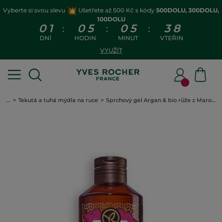
Vyberte si svou slevu
Ušetřete až 500 Kč s kódy
500DOLU, 300DOLU,
100DOLU
0
1
0
5
0
5
3
8
:
:
:
DNÍ
HODIN
MINUT
VTEŘIN
VYUŽÍT
...
Tekutá a tuhá mýdla na ruce
Sprchový gel Argan & bio růže z Maroka