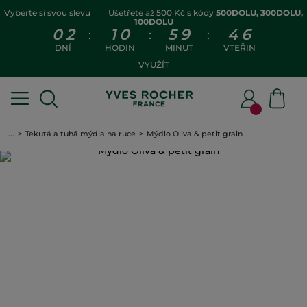
Vyberte si svou slevu
Ušetřete až 500 Kč s kódy
500DOLU, 300DOLU,
100DOLU
0
2
1
0
5
9
4
6
:
:
:
DNÍ
HODIN
MINUT
VTEŘIN
VYUŽÍT
...
Tekutá a tuhá mýdla na ruce
Mýdlo Oliva & petit grain