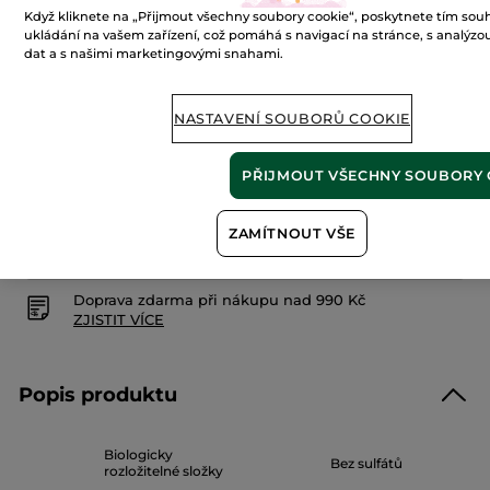
z
119 Kč
Když kliknete na „Přijmout všechny soubory cookie“, poskytnete tím souhl
5
hvězdiček.
ukládání na vašem zařízení, což pomáhá s navigací na stránce, s analýzou
1488 Kč / 1kg
Číst
dat a s našimi marketingovými snahami.
recenze
pro
Mýdlo
PŘIDAT DO KOŠÍKU
Oliva
NASTAVENÍ SOUBORŮ COOKIE
&
petit
grain
PŘIJMOUT VŠECHNY SOUBORY 
Doručení od 13/08 do 14/08
Zabezpečená platba
ZAMÍTNOUT VŠE
Možnost vrácení peněz
Doprava zdarma při nákupu nad 990 Kč
ZJISTIT VÍCE
Popis produktu
Biologicky
Bez sulfátů
rozložitelné složky