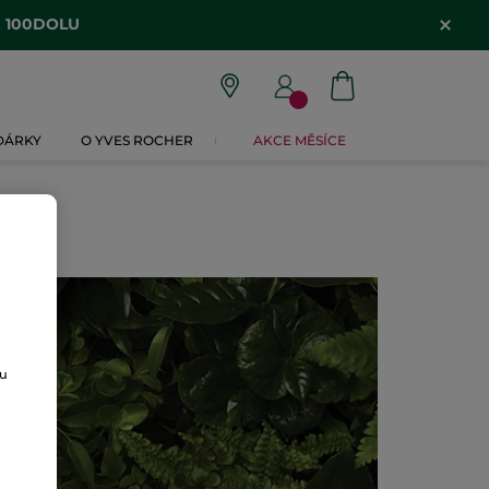
, 100DOLU
 DÁRKY
O YVES ROCHER
AKCE MĚSÍCE
ou