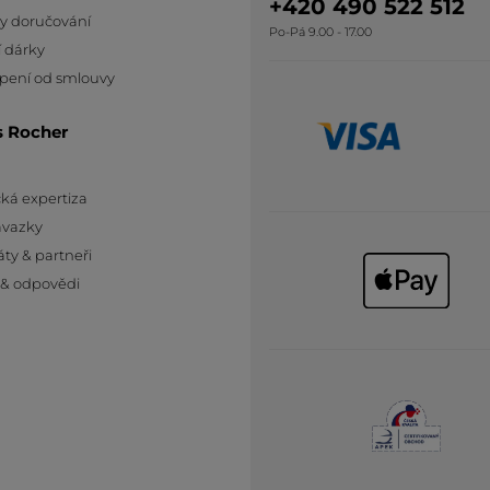
+420 490 522 512
y doručování
Po-Pá 9.00 - 17.00
 dárky
pení od smlouvy
s Rocher
ká expertiza
ávazky
áty & partneři
 & odpovědi