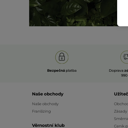
Bezpečná
platba
Doprava
z
990
Naše obchody
Užite
Naše obchody
Obchod
Franšízing
Zásady
Směrni
Věrnostní klub
Ceník 