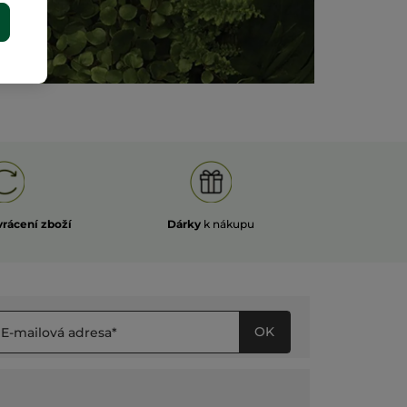
E
vrácení zboží
Dárky
k nákupu
OK