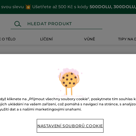
i svou slevu
Ušetřete až 500 Kč s kódy
500DOLU, 300DOLU
 O TĚLO
LÍČENÍ
VŮNĚ
TIPY NA
dyž kliknete na „Přijmout všechny soubory cookie“, poskytnete tím souhlas k
OUPS!
ejich ukládání na vašem zařízení, což pomáhá s navigací na stránce, s analýz
yužití dat a s našimi marketingovými snahami.
We haven't found this page, but you can continue browsing
and enjoy our offers.
NASTAVENÍ SOUBORŮ COOKIE
RETURN