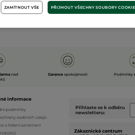
ZAMÍTNOUT VŠE
PŘIJMOUT VŠECHNY SOUBORY COOKI
darma
nad
Garance
spokojenosti
Podmínky
 Kč
čné informace
Přihlaste se k odběru
ní podmínky
newsletteru:
 ochrany osobních údajů
ce o řešení oznámení
Zákaznické centrum
produktů