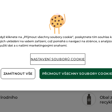
P
olej
na
tělo
Monoï
Doručení od 12
Zabezpečená 
Možnost vráce
dyž kliknete na „Přijmout všechny soubory cookie“, poskytnete tím souhlas k
ejich ukládání na vašem zařízení, což pomáhá s navigací na stránce, s analýz
Doprava zdarma 
yužití dat a s našimi marketingovými snahami.
ZJISTIT VÍCE
NASTAVENÍ SOUBORŮ COOKIE
ZAMÍTNOUT VŠE
PŘIJMOUT VŠECHNY SOUBORY COOKI
řírodního
Obal 
recyk