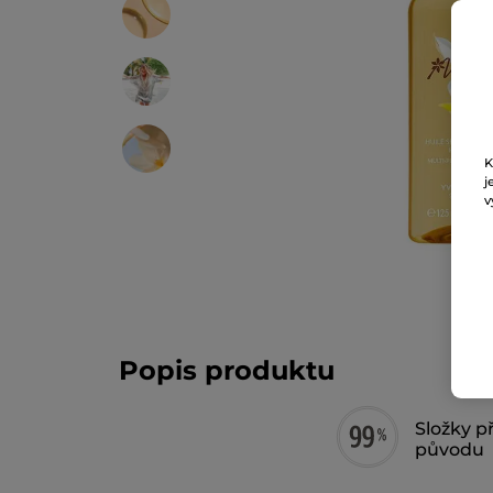
K
j
v
Popis produktu
Složky p
původu