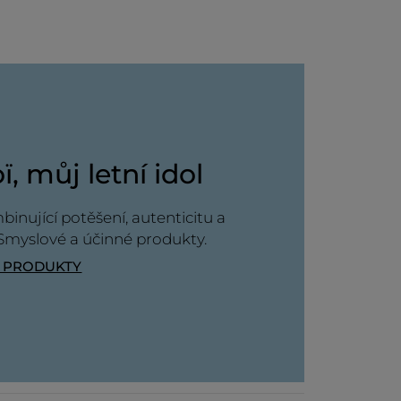
Doporučuje tento produkt
Ano
Původně odesláno pro yves-rocher.fr
CE
, můj letní idol
inující potěšení, autenticitu a
 Smyslové a účinné produkty.
T PRODUKTY