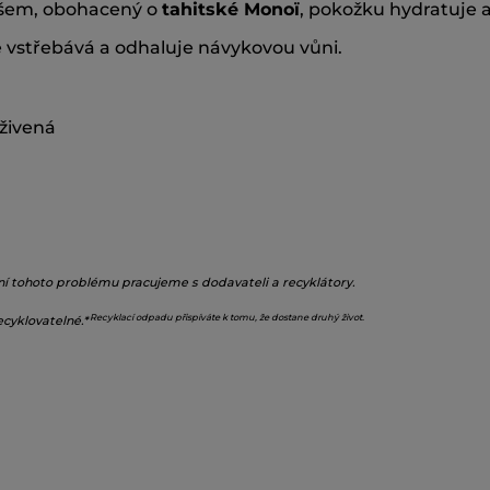
nišem, obohacený o
tahitské Monoï
, pokožku hydratuje a
 vstřebává a odhaluje návykovou vůni.
živená
ení tohoto problému pracujeme s dodavateli a recyklátory.
Recyklací odpadu přispíváte k tomu, že dostane druhý život.
cyklovatelné.*