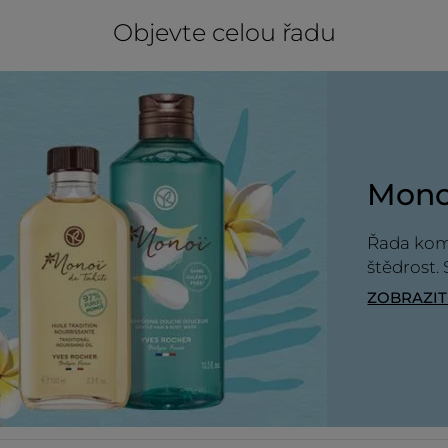
Doporučuje tento produkt
Ano
Objevte celou řadu
Původně odesláno pro yves-rocher.fr
NAČÍST VÍ
Monoï
Řada komb
štědrost.
ZOBRAZI