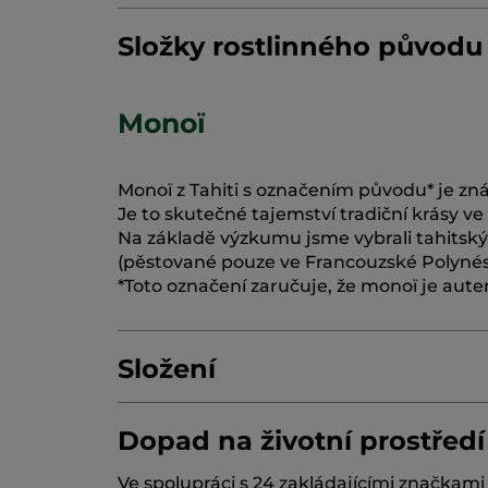
Složky rostlinného původu
Monoï
Monoï z Tahiti s označením původu* je zná
Je to skutečné tajemství tradiční krásy ve
Na základě výzkumu jsme vybrali tahitský
(pěstované pouze ve Francouzské Polynési
*Toto označení zaručuje, že monoï je auten
Složení
Dopad na životní prostředí
COCO-CAPRYLATE/CAPRATE
HELIANTH
Ve spolupráci s 24 zakládajícími značkam