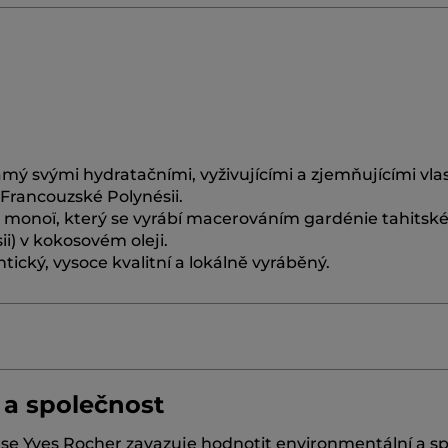
mý svými hydratačními, vyživujícími a zjemňujícími vla
 Francouzské Polynésii.
 monoï, který se vyrábí macerováním gardénie tahitsk
i) v kokosovém oleji.
tický, vysoce kvalitní a lokálně vyráběný.
 a společnost
US ANNUUS (SUNFLOWER) SEED OIL
COCOS NUCIFER
i se Yves Rocher zavazuje hodnotit environmentální a 