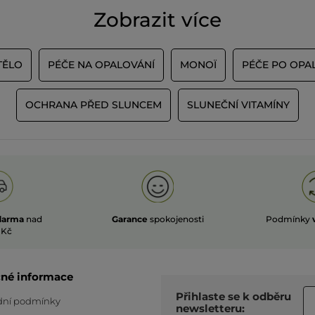
Zobrazit více
TĚLO
PÉČE NA OPALOVÁNÍ
MONOÏ
PÉČE PO OPA
OCHRANA PŘED SLUNCEM
SLUNEČNÍ VITAMÍNY
darma
nad
Garance
spokojenosti
Podmínky
 Kč
čné informace
Přihlaste se k odběru
ní podmínky
newsletteru: