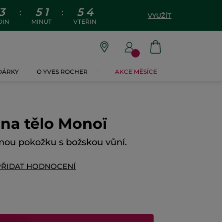
3
5
1
5
3
:
:
VYUŽÍT
DIN
MINUT
VTEŘIN
 DÁRKY
O YVES ROCHER
AKCE MĚSÍCE
 na tělo Monoï
anou pokožku s božskou vůní.
PŘIDAT HODNOCENÍ