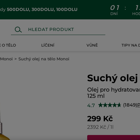
0
1
1
:
ódy
500DOLU, 300DOLU, 100DOLU
DNÍ
HO
 O TĚLO
LÍČENÍ
VŮNĚ
TIPY NA
Monoï
Suchý olej na tělo Monoï
Suchý olej
Olej pro hydratov
125 ml
(1849)
4.7
★★★★★
★★★★★
4.7
z
299 Kč
5
hvězdiček.
2392 Kč / 1l
Číst
recenze
pro
Suchý