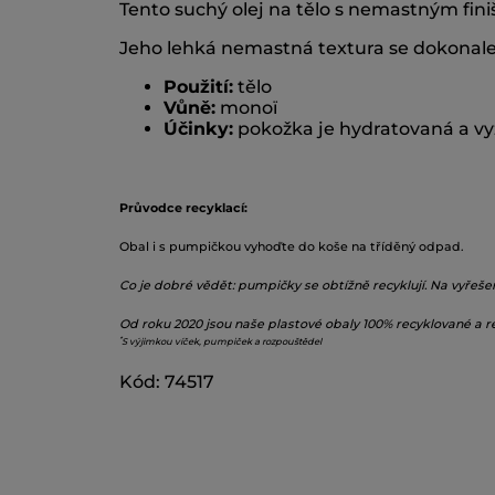
Tento suchý olej na tělo s nemastným fi
Jeho lehká nemastná textura se dokonale
Použití:
tělo
Vůně:
monoï
Účinky:
pokožka je hydratovaná a vy
Průvodce recyklací:
Obal i s pumpičkou vyhoďte do koše na tříděný odpad.
Co je dobré vědět: pumpičky se obtížně recyklují. Na vyřeš
Od roku 2020 jsou naše plastové obaly 100% recyklované a re
*
S výjimkou víček, pumpiček a rozpouštědel
Kód: 74517