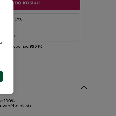
ŘIDAT DO KOŠÍKU
/08 do 13/08
platba
ní peněz
ou
při nákupu nad 990 Kč
E
ze 100%
lovaného plastu