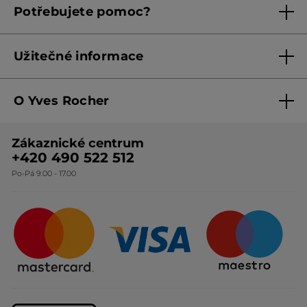
Facile à utiliser pas grasse sèche vite est
Potřebujete pomoc?
5
Podmínky aktuálních nabídek
efficace
hvězdiček.
Kontaktujte nás
PŘELOŽIT POMOCÍ GOOGLU
Užitečné informace
Uživatel byl motivován k napsání tohoto
Ne
hodnocení
Obchodní podmínky
Doporučuje tento produkt
Ano
O Yves Rocher
Zásady ochrany osobních údajů
Původně odesláno pro yves-rocher.fr
O nás
Směrnice o řešení oznámení
Zákaznické centrum
Botanická expertiza
Ceník produktů
+420 490 522 512
NAČÍST VÍCE
Po-Pá 9.00 - 17.00
Naše závazky
Způsoby doručování
Certifikáty & partneři
Firemní dárky
Otázky & odpovědi
Odstoupení od smlouvy
Kariéra