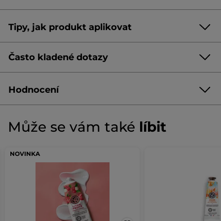
100 %
respondentů uvádí, že chrání nehty.
Průvodce tříděním:
Tipy, jak produkt aplikovat
Tříděním odpadu mu dáváte druhý život.
AQUA/WATER/EAU
GLYCERIN
METHYLPROPANEDIOL
COCO-CAPRYLATE/CAPRATE
BETAINE
Obal i s víčkem vyhoďte do koše na tříděný odpad.
Často kladené dotazy
BRASSICA CAMPESTRIS (RAPESEED) SEED OIL
Kód: 13375
GLYCERYL STEARATE
STEARIC ACID
PALMITIC ACID
CETYL PALMITATE
STEARYL ALCOHOL
ARNICA CHAMISSONIS FLOWER EXTRACT
PANTHENOL
Hodnocení
SODIUM CETEARYL SULFATE
ACRYLATES/VINYL ISODECANOATE CROSSPOLYMER
CAPRYLYL GLYCOL
PARFUM/FRAGRANCE
SORBIC ACID
4.7/5
1074 RECENZÍ
Tato
★★★★★
★★★★★
Může se vám také
líbit
POTASSIUM HYDROXIDE
ALLANTOIN
akce
4.7
TOCOPHERYL ACETATE
TETRASODIUM EDTA
LINALOOL
NAPIŠTE RECENZI
vás
.
z
LIMONENE
SODIUM BENZOATE
CITRIC ACID
přesune
5
POTASSIUM SORBATE |
10958v0
Tato
NOVINKA
hvězdiček.
k
Průměrné hodnocení zákazníka
Číst
recenzím.
Chcete-li filtrovat recenze, vyberte řádek.
akce
recenze
pro
#nasezavazky
hvězdičky
5
★
Poč
Vyb
836
otevře
Vyživující
krém
*Složky přírodního původu
hvězdičky
4
★
Poč
Vyb
176
dialogové
na
*Syntetické složky
ruce
hvězdičky
3
★
Poče
Vybe
31
okno.