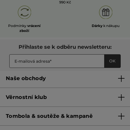
Doporučuje tento produkt
Ano
990 Kč
Původně odesláno pro yves-rocher.fr
Podmínky
vrácení
Dárky
k nákupu
Libellule31
·
před 10 dny
zboží
★★★★★
★★★★★
5
Très bien
Přihlaste se k odběru newsletteru:
z
Crème nourrissante qui sent très bon et
5
non grasse ce qui est très appréciable
hvězdiček.
OK
PŘELOŽIT POMOCÍ GOOGLU
Uživatel byl motivován k napsání tohoto
Ne
hodnocení
Naše obchody
Doporučuje tento produkt
Ano
Naše obchody
Původně odesláno pro yves-rocher.fr
Věrnostní klub
Franšízing
Pravidla věrnostního klubu do 31. 5. 2026
agathe
·
před 11 dny
Tombola & soutěže & kampaně
Pravidla věrnostního klubu od 1. 6. 2026
★★★★★
★★★★★
5
creme mains
Podmínky soutěží Meta
z