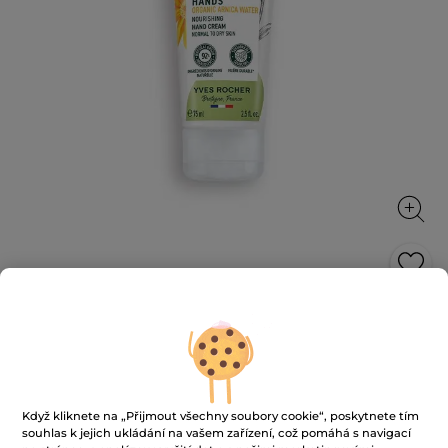
Vyživující krém na ruce
Okamžitě vyživuje a poskytuje dlouhotrvající
hydrataci.
75 ml
Když kliknete na „Přijmout všechny soubory cookie“, poskytnete tím
★★★★★
★★★★★
4.7
(1074)
PŘIDAT HODNOCENÍ
souhlas k jejich ukládání na vašem zařízení, což pomáhá s navigací
4.7