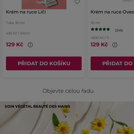
hvězdičky
2
★
Poče
Vybe
16
Krém na ruce Liči
Krém na ruce Oves
hvězdičky
1
★
Poče
Vybe
15
Tuba
30 ml
30 ml
Obrázek s hodnocením
(245)
430 Kč / 100ml
Kvalita produktu
4300 Kč / 1l
Kv
5.0
129 Kč
129 Kč
pr
Hodnota produktu
Pr
Ho
5.0
ho
pr
PŘIDAT DO KOŠÍKU
PŘIDAT DO
je
Pr
FILTROVAT
5
≡
SEŘADIT PODLE
ho
Kliknutím
REVIEWS
z
na
je
5.
následující
5
tlačítko
Objevte celou řadu
z
se
Évelyne
·
před 5 dny
aktualizuje
5.
obsah
★★★★★
★★★★★
níže
5
SOIN VÉGÉTAL BEAUTÉ DES MAINS
Crème impeccable pour les mains
z
J'achète ce produit depuis longtemps, et
5
régulièrement il évolue. Suis très
hvězdiček.
satisfaite de cette crème : douce, ne colle
pas, odeur très agréable, et elle adoucit