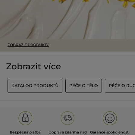
efficacement et longtemps.
PŘELOŽIT POMOCÍ GOOGLU
Uživatel byl motivován k napsání tohoto
Ne
hodnocení
Doporučuje tento produkt
Ano
ZOBRAZIT PRODUKTY
Původně odesláno pro yves-rocher.fr
Zobrazit více
Valou
·
před 5 dny
★★★★★
★★★★★
5
J'adore
z
A
KATALOG PRODUKTŮ
PÉČE O TĚLO
PÉČE O RU
J'ai acheté cette crème sans la connaître.
5
Je la recommande vivement. Elle est
hvězdiček.
onctueuse, ne colle pas et j'aime aussi son
parfum naturel.
PŘELOŽIT POMOCÍ GOOGLU
Uživatel byl motivován k napsání tohoto
Ne
hodnocení
Bezpečná
platba
Doprava
zdarma
nad
Garance
spokojenosti