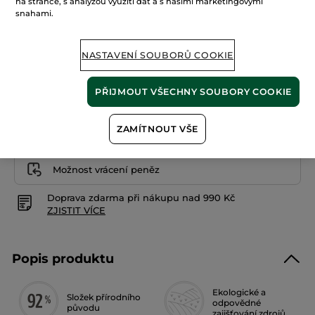
na stránce, s analýzou využití dat a s našimi marketingovými
z
199 Kč
snahami.
5
hvězdiček.
2653 Kč / 1l
Číst
recenze
pro
NASTAVENÍ SOUBORŮ COOKIE
Vyživující
PŘIDAT DO KOŠÍKU
krém
na
ruce
PŘIJMOUT VŠECHNY SOUBORY COOKIE
Doručení od 12/08 do 13/08
ZAMÍTNOUT VŠE
Zabezpečená platba
Možnost vrácení peněz
Doprava zdarma při nákupu nad 990 Kč
ZJISTIT VÍCE
Popis produktu
Ekologické a
Složek přírodního
odpovědné
původu
zajišťování zdrojů