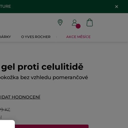
ATURE
 DÁRKY
O YVES ROCHER
AKCE MĚSÍCE
gel proti celulitidě
pokožka bez vzhledu pomerančové
IDAT HODNOCENÍ
9 Kč
l