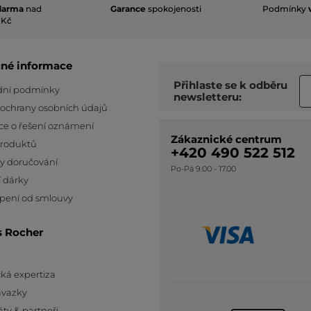
darma
nad
Garance
spokojenosti
Podmínky
 Kč
čné informace
Přihlaste se k odběru
ní podmínky
newsletteru:
 ochrany osobních údajů
ce o řešení oznámení
Zákaznické centrum
produktů
+420 490 522 512
y doručování
Po-Pá 9.00 - 17.00
 dárky
pení od smlouvy
s Rocher
ká expertiza
ávazky
áty & partneři