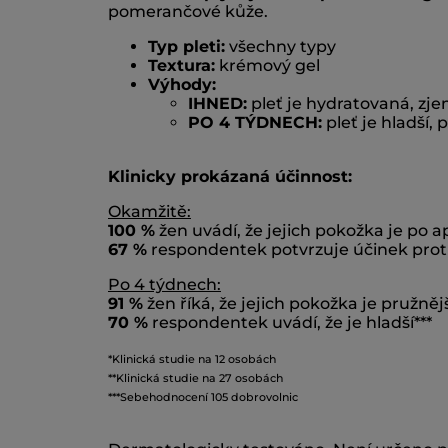
pomerančové kůže.
Typ pleti:
všechny typy
Textura:
krémový gel
Výhody:
IHNED:
pleť je hydratovaná, zj
PO 4 TÝDNECH:
pleť je hladší,
Klinicky prokázaná účinnost:
Okamžitě:
100 %
žen uvádí, že jejich pokožka je po a
67 %
respondentek potvrzuje účinek prot
Po 4 týdnech:
91 %
žen říká, že jejich pokožka je pružnějš
70 %
respondentek uvádí, že je hladší***
*Klinická studie na 12 osobách
**Klinická studie na 27 osobách
***Sebehodnocení 105 dobrovolnic