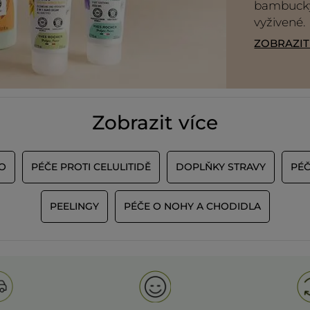
bambucký
vyživené.
ZOBRAZI
Zobrazit více
O
PÉČE PROTI CELULITIDĚ
DOPLŇKY STRAVY
PÉČ
PEELINGY
PÉČE O NOHY A CHODIDLA