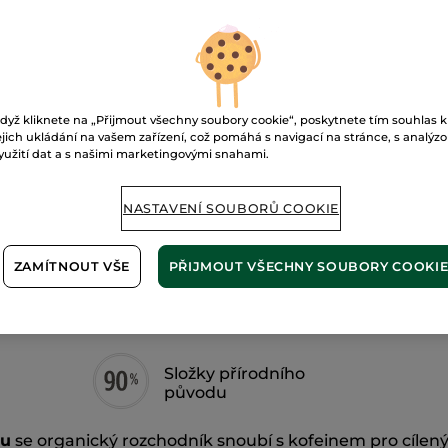
Zpevňující
P
gel
proti
celulitidě
Doručení od 10
Zabezpečená 
dyž kliknete na „Přijmout všechny soubory cookie“, poskytnete tím souhlas k
ejich ukládání na vašem zařízení, což pomáhá s navigací na stránce, s analýz
Možnost vráce
yužití dat a s našimi marketingovými snahami.
Doprava zdarma 
ZJISTIT VÍCE
NASTAVENÍ SOUBORŮ COOKIE
ZAMÍTNOUT VŠE
PŘIJMOUT VŠECHNY SOUBORY COOKI
Složky přírodního
původu
lu
se organický rozchodník snoubí s kofeinem pro cílený