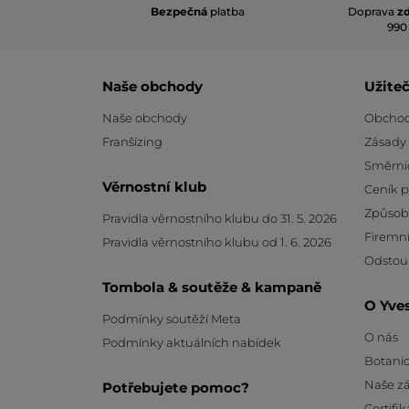
Bezpečná
platba
Doprava
z
990
Naše obchody
Užite
Naše obchody
Obchod
Franšízing
Zásady
Směrni
Věrnostní klub
Ceník 
Způsob
Pravidla věrnostního klubu do 31. 5. 2026
Firemní
Pravidla věrnostního klubu od 1. 6. 2026
Odstou
Tombola & soutěže & kampaně
O Yve
Podmínky soutěží Meta
O nás
Podmínky aktuálních nabídek
Botanic
Naše z
Potřebujete pomoc?
Certifik