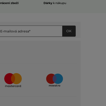
vrácení zboží
Dárky
k nákupu
OK