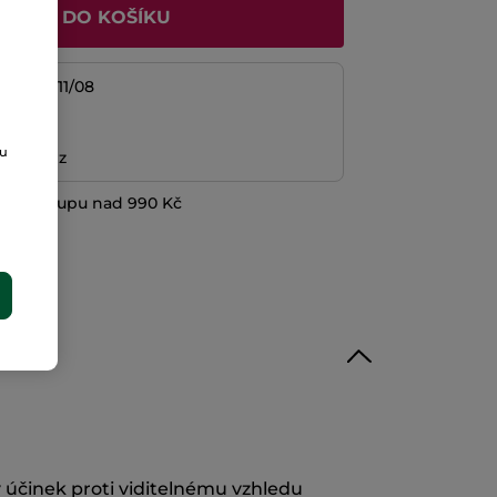
ŘIDAT DO KOŠÍKU
/08 do 11/08
platba
ou
ní peněz
při nákupu nad 990 Kč
E
 účinek proti viditelnému vzhledu