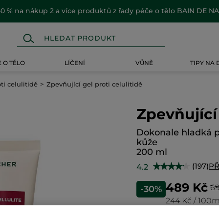
0 % na nákup 2 a více produktů z řady péče o tělo BAIN DE N
 O TĚLO
LÍČENÍ
VŮNĚ
TIPY NA
ti celulitidě
Zpevňující gel proti celulitidě
Zpevňující 
Dokonale hladká 
kůže
200 ml
(197)
PŘ
4.2
★★★★★
★★★★★
4.2
z
489 Kč
69
-30%
5
hvězdiček.
244 Kč / 100m
Číst
recenze
pro