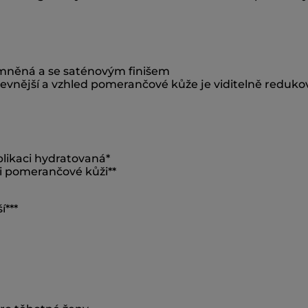
emněná a se saténovým finišem
 pevnější a vzhled pomerančové kůže je viditelně reduk
plikaci hydratovaná*
i pomerančové kůži**
í***