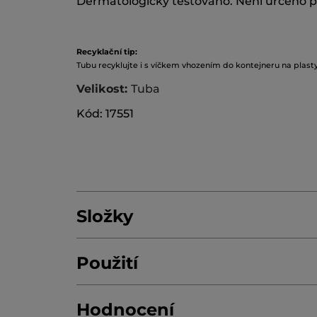
Dermatologicky testováno. Není určeno p
Recyklační tip:
Tubu recyklujte i s víčkem vhozením do kontejneru na plasty
Velikost:
Tuba
Kód: 17551
Složky
Použití
AQUA/WATER/EAU
ALCOHOL
GLYCERI
DIMETHICONE
STEARYL HEPTANOATE
Hodnocení