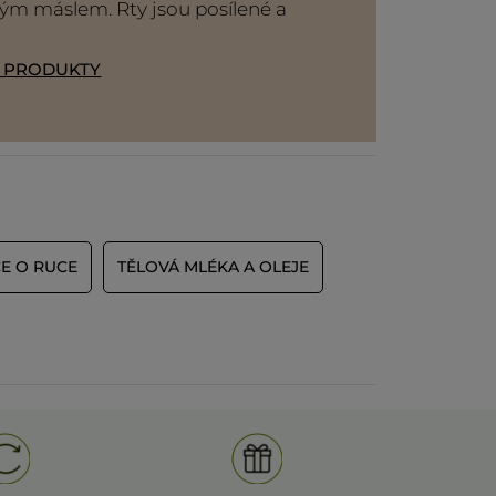
m máslem. Rty jsou posílené a
T PRODUKTY
E O RUCE
TĚLOVÁ MLÉKA A OLEJE