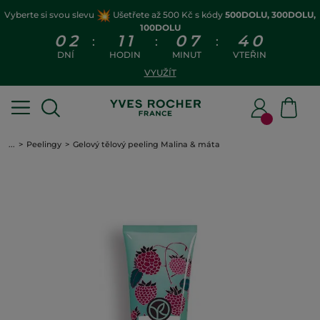
Vyberte si svou slevu
Ušetřete až 500 Kč s kódy
500DOLU, 300DOLU,
100DOLU
0
2
1
1
0
7
3
9
:
:
:
DNÍ
HODIN
MINUT
VTEŘIN
VYUŽÍT
...
Peelingy
Gelový tělový peeling Malina & máta