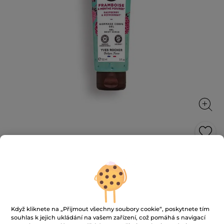
Gelový tělový peeling Malina & máta
Jemně odstraňuje odumřelé buňky, vyhlazuje a
zjemňuje pokožku a zanechává ji příjemně
provoněnou.
150 ml
Když kliknete na „Přijmout všechny soubory cookie“, poskytnete tím
souhlas k jejich ukládání na vašem zařízení, což pomáhá s navigací
★★★★★
★★★★★
4.4
(122)
PŘIDAT HODNOCENÍ