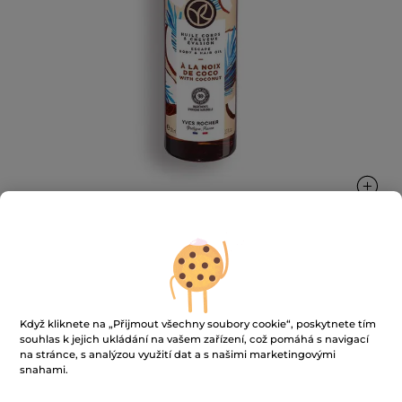
Olej na tělo a vlasy Kokos
Vyživená, jemná a krásně voňavá pokožka s
Když kliknete na „Přijmout všechny soubory cookie“, poskytnete tím
nádechem léta
souhlas k jejich ukládání na vašem zařízení, což pomáhá s navigací
100 ml
na stránce, s analýzou využití dat a s našimi marketingovými
snahami.
★★★★★
★★★★★
4.9
(45)
PŘIDAT HODNOCENÍ
4.9