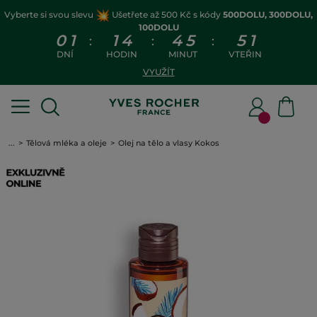
Vyberte si svou slevu
Ušetřete až 500 Kč s kódy
500DOLU, 300DOLU,
100DOLU
0
1
1
4
4
5
5
1
:
:
:
DNÍ
HODIN
MINUT
VTEŘIN
VYUŽÍT
...
Tělová mléka a oleje
Olej na tělo a vlasy Kokos