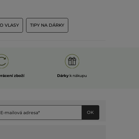
O VLASY
TIPY NA DÁRKY
vrácení zboží
Dárky
k nákupu
OK