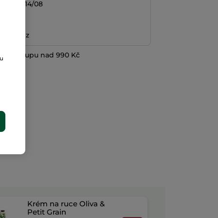
/08 do 14/08
platba
ní peněz
při nákupu nad 990 Kč
ou
E
Krém na ruce Oliva &
Petit Grain