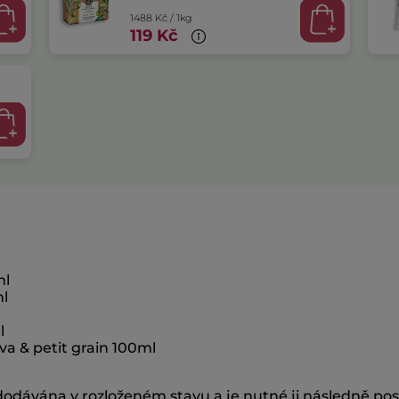
1488 Kč / 1kg
119 Kč
ml
ml
l
va & petit grain 100ml
 dodávána v rozloženém stavu a je nutné ji následně