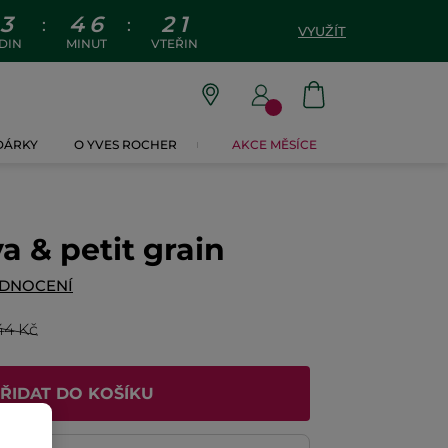
3
4
6
2
0
:
:
VYUŽÍT
DIN
MINUT
VTEŘIN
 DÁRKY
O YVES ROCHER
AKCE MĚSÍCE
a & petit grain
ODNOCENÍ
44 Kč
ŘIDAT DO KOŠÍKU