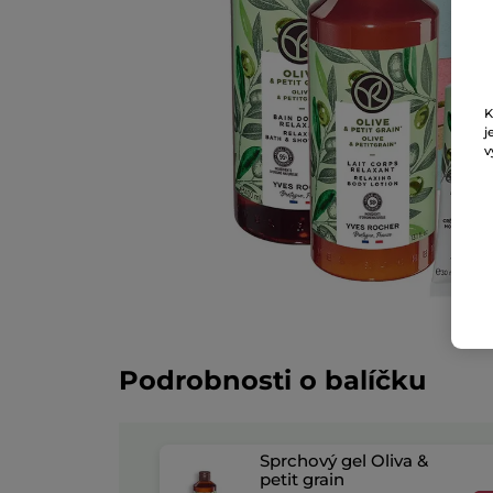
K
j
v
Podrobnosti o balíčku
Sprchový gel Oliva &
petit grain