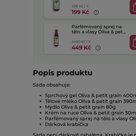
498 Kč / 1l
199 Kč
Parfémovaný sprej na
tělo a vlasy Oliva & petit
grain
4490 Kč / 1l
449 Kč
Popis produktu
Sada obsahuje:
Sprchový gel Oliva & petit grain 400
Tělové mléko Oliva & petit grain 390
Mýdlo Oliva & petit grain 80g
Krém na ruce Oliva & petit grain 30m
Parfémovaný sprej na tělo a vlasy Oli
Dárková krabička
Sada není dárkově zabalena. Krabička je