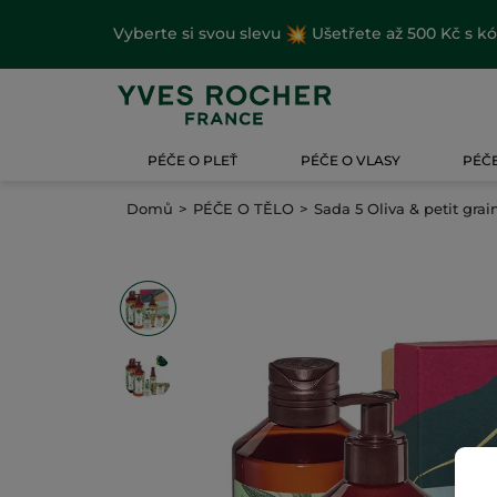
Vyberte si svou slevu
Ušetřete až 500 Kč s k
PÉČE O PLEŤ
PÉČE O VLASY
PÉČE
Domů
PÉČE O TĚLO
Sada 5 Oliva & petit grai