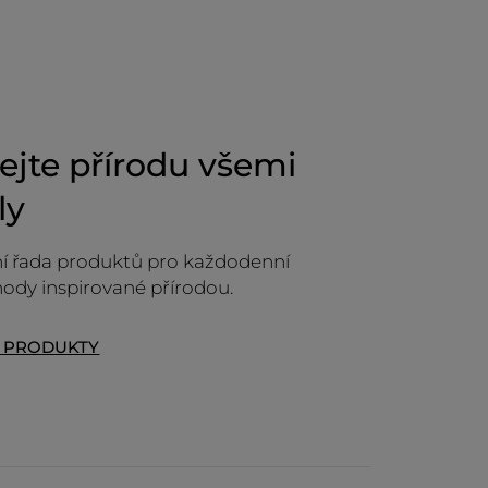
jte přírodu všemi
ly
í řada produktů pro každodenní
hody inspirované přírodou.
T PRODUKTY