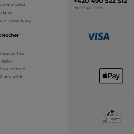
+420 490 522 512
y doručování
Po-Pá 9.00 - 17.00
 dárky
pení od smlouvy
s Rocher
ká expertiza
ávazky
áty & partneři
 & odpovědi