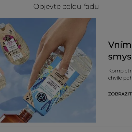
Objevte celou řadu
Vníme
smys
Kompletn
chvíle po
ZOBRAZI