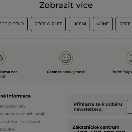
Zobrazit více
ÉČE O TĚLO
PÉČE O PLEŤ
LÍČENÍ
VŮNĚ
PÉČE 
darma
nad
Garance
spokojenosti
Podmínky
 Kč
čné informace
Přihlaste se k odběru
ní podmínky
newsletteru:
 ochrany osobních údajů
ce o řešení oznámení
Zákaznické centrum
produktů