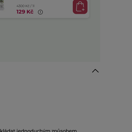
4300 Kč / 1l
129 Kč
 poskládat jednoduchým způsobem.