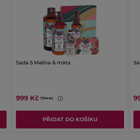
D
POTASSIUM SORBATE
LINALOOL
BENZYL ALCOH
ED OIL
CAPRYLIC/CAPRIC TRIGLYCERIDE
GLYCERIN
SORBITAN STEARATE
STEARIC ACID
DICAPRYLYL ETH
R
METHYL GLUCOSE SESQUISTEARATE
PARFUM/FR
UM
OLEA EUROPAEA (OLIVE) FRUIT OIL
SORBIC ACID
YL ALCOHOL
POTASSIUM SORBATE
LINALOOL
SODI
/FRAGRANCE
CENTAUREA CYANUS FLOWER WATER
GLYCERIN
LINALOOL
CITRAL
BENZYL ALCOHOL
GE
 SORBATE
OLEA EUROPAEA (OLIVE) FRUIT EXTRACT
Sada 5 Malina & máta
Sa
 COCOATE
SODIUM PALMITATE
SODIUM STEARATE
OLIVE) FRUIT OIL
GLYCERIN
PRUNUS AMYGDALUS D
OCOYL TAURATE
LIMONENE
CITRIC ACID
TETRASODI
999 Kč
9
1244 Kč
#nasezav
PŘIDAT DO KOŠÍKU