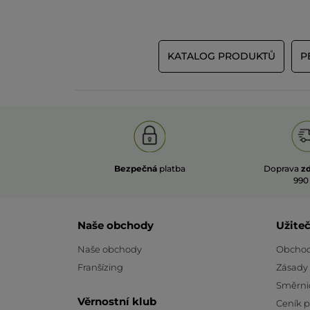
KATALOG PRODUKTŮ
P
Bezpečná
platba
Doprava
z
990
Naše obchody
Užite
Naše obchody
Obchod
Franšízing
Zásady
Směrni
Věrnostní klub
Ceník 