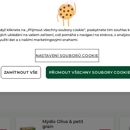
Doručení od 13
Zabezpečená 
Možnost vráce
dyž kliknete na „Přijmout všechny soubory cookie“, poskytnete tím souhlas k
Doprava zdarma 
ejich ukládání na vašem zařízení, což pomáhá s navigací na stránce, s analýz
ZJISTIT VÍCE
yužití dat a s našimi marketingovými snahami.
NASTAVENÍ SOUBORŮ COOKIE
ZAMÍTNOUT VŠE
PŘIJMOUT VŠECHNY SOUBORY COOKI
Mýdlo Oliva & petit
grain