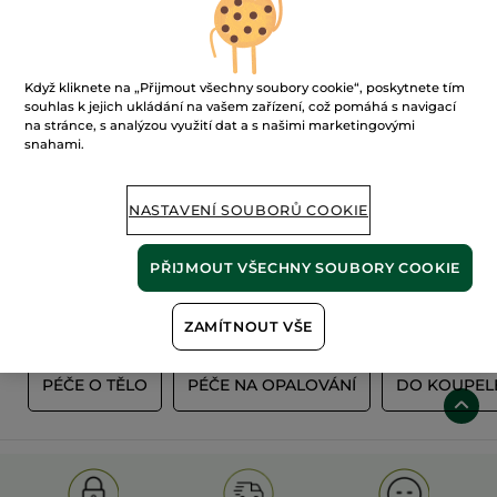
Když kliknete na „Přijmout všechny soubory cookie“, poskytnete tím
souhlas k jejich ukládání na vašem zařízení, což pomáhá s navigací
na stránce, s analýzou využití dat a s našimi marketingovými
snahami.
100%
rostlinné
60 hektarů
NASTAVENÍ SOUBORŮ COOKIE
extrakty
ekologických polí
PŘIJMOUT VŠECHNY SOUBORY COOKIE
Zobrazit více
ZAMÍTNOUT VŠE
O
PÉČE O TĚLO
PÉČE NA OPALOVÁNÍ
DO KOUPEL