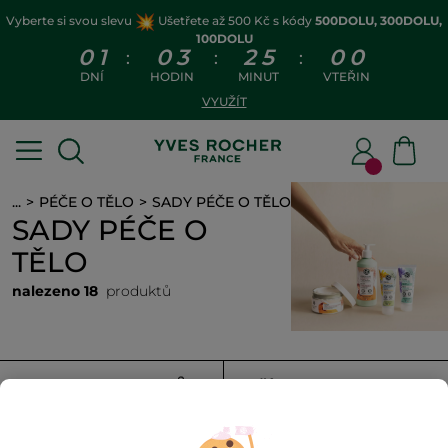
Vyberte si svou slevu
Ušetřete až 500 Kč s kódy
500DOLU, 300DOLU,
100DOLU
0
1
0
3
2
5
0
0
:
:
:
DNÍ
HODIN
MINUT
VTEŘIN
VYUŽÍT
...
PÉČE O TĚLO
SADY PÉČE O TĚLO
SADY PÉČE O
TĚLO
nalezeno 18
produktů
FILTROVAT
TŘÍDIT PODLE