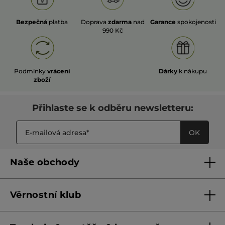
Bezpečná
platba
Doprava
zdarma
nad
Garance
spokojenosti
990 Kč
Podmínky
vrácení
Dárky
k nákupu
zboží
Přihlaste se k odběru newsletteru:
OK
Naše obchody
Naše obchody
Věrnostní klub
Franšízing
Pravidla věrnostního klubu do 31. 5. 2026