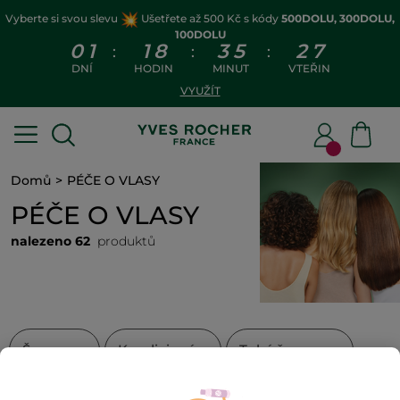
Vyberte si svou slevu
Ušetřete až 500 Kč s kódy
500DOLU, 300DOLU,
100DOLU
0
1
1
8
3
5
2
7
:
:
:
DNÍ
HODIN
MINUT
VTEŘIN
VYUŽÍT
Domů
PÉČE O VLASY
PÉČE O VLASY
nalezeno 62
produktů
Šampony
Kondicionéry
Tuhé šampony