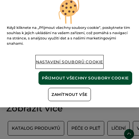
FILTROVAT
TŘÍDIT PODLE
Když kliknete na „Přijmout všechny soubory cookie“, poskytnete tím
souhlas k jejich ukládání na vašem zařízení, což pomáhá s navigací
na stránce, s analýzou využití dat a s našimi marketingovými
snahami.
NASTAVENÍ SOUBORŮ COOKIE
PŘIJMOUT VŠECHNY SOUBORY COOKIE
100%
rostlinné
60 hektarů
extrakty
ekologických polí
ZAMÍTNOUT VŠE
Zobrazit více
Y
KATALOG PRODUKTŮ
PÉČE O PLEŤ
LÍČENÍ