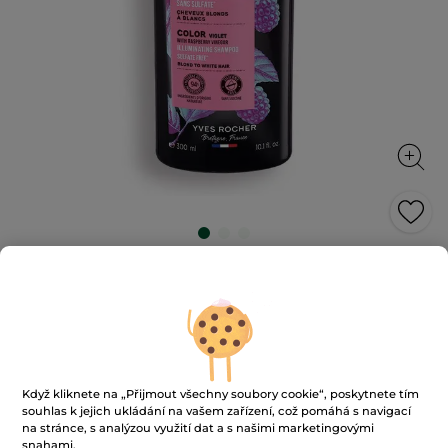
Šampon neutralizující žluté tóny
Neutralizuje nežádoucí tóny, oživuje barvu.
300 ml
★★★★★
★★★★★
4.7
(1239)
PŘIDAT HODNOCENÍ
4.7
z
229 Kč
Když kliknete na „Přijmout všechny soubory cookie“, poskytnete tím
5
souhlas k jejich ukládání na vašem zařízení, což pomáhá s navigací
hvězdiček.
763 Kč / 1l
na stránce, s analýzou využití dat a s našimi marketingovými
Číst
recenze
snahami.