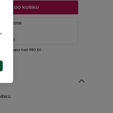
ŘIDAT DO KOŠÍKU
/08 do 11/08
platba
ou
ní peněz
při nákupu nad 990 Kč
E
ulfátů