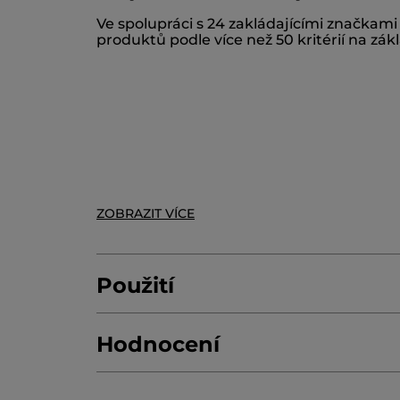
DISODIUM LAURYL SULFOSUCCINATE
S
Ve spolupráci s 24 zakládajícími značkam
HYDROGENATED CASTOR OIL
CETYL A
produktů podle více než 50 kritérií na zá
GLYCERIN
GLYCERYL OLEATE
CITRIC A
*Složky přírodního původu
*Syntetické složky
ZOBRAZIT VÍCE
Použití
Hodnocení