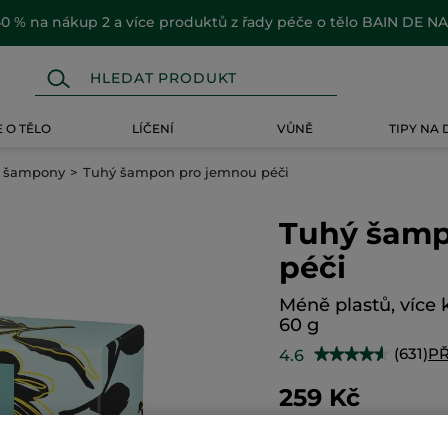
0 % na nákup 2 a více produktů z řady péče o tělo BAIN DE N
 O TĚLO
LÍČENÍ
VŮNĚ
TIPY NA
 šampony
Tuhý šampon pro jemnou péči
Tuhý šamp
péči
Méně plastů, více k
60 g
(631)
P
4.6
★★★★★
★★★★★
4.6
z
259 Kč
5
hvězdiček.
4317 Kč / 1kg
Číst
recenze