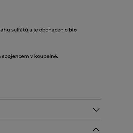
sahu sulfátů a je obohacen o
bio
ým spojencem v koupelně.