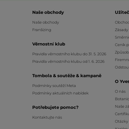
Naše obchody
Užite
Naše obchody
Obchod
Franšízing
Zásady
Směrni
Věrnostní klub
Ceník 
Způsob
Pravidla věrnostního klubu do 31. 5. 2026
Firemní
Pravidla věrnostního klubu od 1. 6. 2026
Odstou
Tombola & soutěže & kampaně
O Yve
Podmínky soutěží Meta
O nás
Podmínky aktuálních nabídek
Botanic
Naše z
Potřebujete pomoc?
Certifik
Kontaktujte nás
Otázky
Kariéra