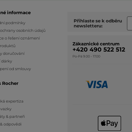
čné informace
Přihlaste se k odběru
ní podmínky
newsletteru:
 ochrany osobních údajů
ce o řešení oznámení
Zákaznické centrum
produktů
+420 490 522 512
y doručování
Po-Pá 9.00 - 17.00
 dárky
pení od smlouvy
s Rocher
ká expertiza
ávazky
áty & partneři
 & odpovědi