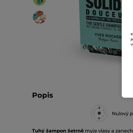
K
j
v
Popis
Nulový p
Tuhý šampon šetrně
myje vlasy a zanechá