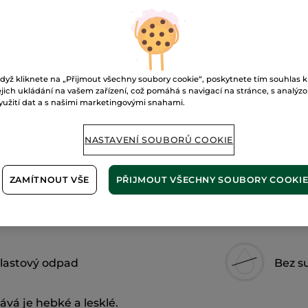
pro
Tuhý
P
šampon
pro
jemnou
péči
Doručení od 10
dyž kliknete na „Přijmout všechny soubory cookie“, poskytnete tím souhlas k
Zabezpečená 
ejich ukládání na vašem zařízení, což pomáhá s navigací na stránce, s analýz
yužití dat a s našimi marketingovými snahami.
Možnost vráce
Doprava zdarma 
NASTAVENÍ SOUBORŮ COOKIE
ZJISTIT VÍCE
ZAMÍTNOUT VŠE
PŘIJMOUT VŠECHNY SOUBORY COOKI
lastový odpad
Bez s
vá je hebké a lesklé.