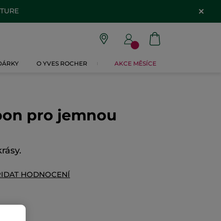
ATURE
 DÁRKY
O YVES ROCHER
AKCE MĚSÍCE
on pro jemnou
rásy.
ŘIDAT HODNOCENÍ