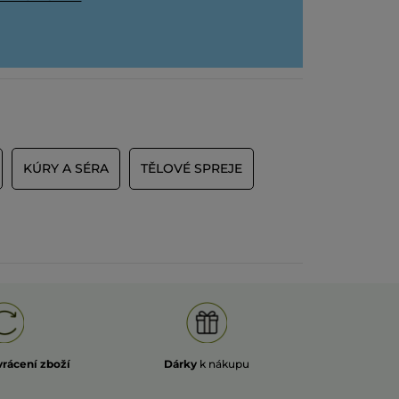
KÚRY A SÉRA
TĚLOVÉ SPREJE
vrácení zboží
Dárky
k nákupu