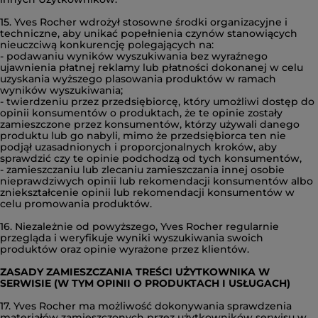
15. Yves Rocher wdrożył stosowne środki organizacyjne i
techniczne, aby unikać popełnienia czynów stanowiących
nieuczciwą konkurencję polegających na:
- podawaniu wyników wyszukiwania bez wyraźnego
ujawnienia płatnej reklamy lub płatności dokonanej w celu
uzyskania wyższego plasowania produktów w ramach
wyników wyszukiwania;
- twierdzeniu przez przedsiębiorcę, który umożliwi dostęp do
opinii konsumentów o produktach, że te opinie zostały
zamieszczone przez konsumentów, którzy używali danego
produktu lub go nabyli, mimo że przedsiębiorca ten nie
podjął uzasadnionych i proporcjonalnych kroków, aby
sprawdzić czy te opinie podchodzą od tych konsumentów,
- zamieszczaniu lub zlecaniu zamieszczania innej osobie
nieprawdziwych opinii lub rekomendacji konsumentów albo
zniekształcenie opinii lub rekomendacji konsumentów w
celu promowania produktów.
16. Niezależnie od powyższego, Yves Rocher regularnie
przegląda i weryfikuje wyniki wyszukiwania swoich
produktów oraz opinie wyrażone przez klientów.
ZASADY ZAMIESZCZANIA TREŚCI UŻYTKOWNIKA W
SERWISIE (W TYM OPINII O PRODUKTACH I USŁUGACH)
17. Yves Rocher ma możliwość dokonywania sprawdzenia
materiałów zamieszczonych przez użytkowników serwisu w