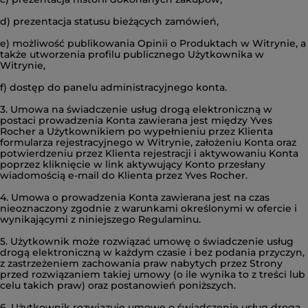
d) prezentacja statusu bieżących zamówień,
e) możliwość publikowania Opinii o Produktach w Witrynie, a
także utworzenia profilu publicznego Użytkownika w
Witrynie,
f) dostęp do panelu administracyjnego konta.
3. Umowa na świadczenie usług drogą elektroniczną w
postaci prowadzenia Konta zawierana jest między Yves
Rocher a Użytkownikiem po wypełnieniu przez Klienta
formularza rejestracyjnego w Witrynie, założeniu Konta oraz
potwierdzeniu przez Klienta rejestracji i aktywowaniu Konta
poprzez kliknięcie w link aktywujący Konto przesłany
wiadomością e-mail do Klienta przez Yves Rocher.
4. Umowa o prowadzenia Konta zawierana jest na czas
nieoznaczony zgodnie z warunkami określonymi w ofercie i
wynikającymi z niniejszego Regulaminu.
5. Użytkownik może rozwiązać umowę o świadczenie usług
drogą elektroniczną w każdym czasie i bez podania przyczyn,
z zastrzeżeniem zachowania praw nabytych przez Strony
przed rozwiązaniem takiej umowy (o ile wynika to z treści lub
celu takich praw) oraz postanowień poniższych.
6. Użytkownik rozwiązuje umowę o świadczenie usług drogą