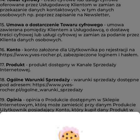
oferowane przez Usługodawcę Klientom w zamian za
przekazanie danych kontaktowych, w tym danych
osobowych np. poprzez zapisanie na Newsletter,
15.
Umowa o dostarczenie Towaru cyfrowego
- umowa
zawierana pomiędzy Klientem a Usługodawcą, o dostawę
treści cyfrowej lub usługi cyfrowej w zamian za podanie przez
Klienta danych osobowych.
16.
Konto
- konto założone dla Użytkownika po rejestracji na
https://www.yves-rocher.pl, zabezpieczone loginem i hasłem.
17.
Produkt
- produkt dostępny w Kanale Sprzedaży
Internetowej.
18.
Ogólne Warunki Sprzedaży
- warunki sprzedaży dostępne
pod adresem: https://www.yves-
rocher.pl/ogolne_warunki_sprzedazy
19.
Opinia
- opinia o Produkcie dostępnym w Sklepie
Internetowym, którą może zamieścić przy danym Produkcie
Użytkownik posiadający Konto, który kupił dany Produkt w
Sklepie Internetowym.
20.
Lista Życzeń
- funkcjonalność Witryny, która pozwala na
stworzenie przez Użytkownika list wybranych Produktów,
zachowanie ich na później, a także udostępnienie.