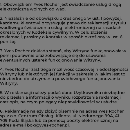
1. Obowiązkiem Yves Rocher jest świadczenie usług drogą
elektroniczną wolnych od wad.
2. Niezależnie od obowiązku określonego w ust. 1 powyżej,
każdemu klientowi przysługuje prawo do reklamacji z tytułu
wadliwego świadczenia usługi elektronicznej na zasadach
określonych w Kodeksie cywilnym. W celu złożenia
reklamacji, prosimy o kontakt w sposób określony w ust. 6
poniżej.
3. Yves Rocher dokłada starań, aby Witryna funkcjonowała w
pełni poprawnie oraz zobowiązuje się do usuwania
ewentualnych usterek funkcjonowania Witryny.
4. Yves Rocher zastrzega możliwość czasowej niedostępności
Witryny lub niektórych jej funkcji w zakresie w jakim jest to
niezbędne do utrzymania prawidłowego funkcjonowania
Witryny.
5. W reklamacji należy podać dane Użytkownika niezbędne
do przesłania informacji o wyniku rozpatrzenia reklamacji
oraz opis, na czym polegały nieprawidłowości w usłudze.
6. Reklamację należy złożyć pisemnie na adres Yves Rocher
sp. z o.o. Centrum Obsługi Klienta, ul. Niedurnego 99A, 41 -
709 Ruda Śląska lub za pomocą poczty elektronicznej na
adres e-mail bok@yves-rocher.pl.