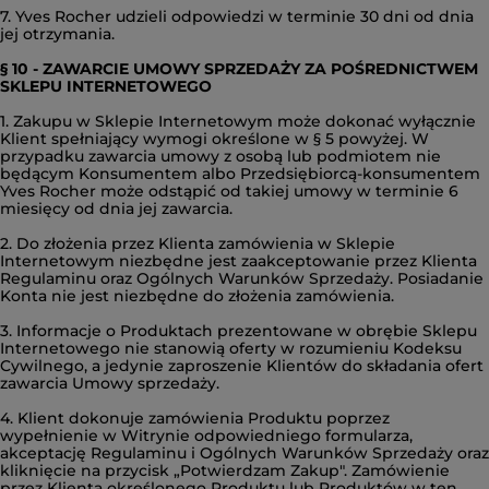
7. Yves Rocher udzieli odpowiedzi w terminie 30 dni od dnia
jej otrzymania.
§ 10 - ZAWARCIE UMOWY SPRZEDAŻY ZA POŚREDNICTWEM
SKLEPU INTERNETOWEGO
1. Zakupu w Sklepie Internetowym może dokonać wyłącznie
Klient spełniający wymogi określone w § 5 powyżej. W
przypadku zawarcia umowy z osobą lub podmiotem nie
będącym Konsumentem albo Przedsiębiorcą-konsumentem
Yves Rocher może odstąpić od takiej umowy w terminie 6
miesięcy od dnia jej zawarcia.
2. Do złożenia przez Klienta zamówienia w Sklepie
Internetowym niezbędne jest zaakceptowanie przez Klienta
Regulaminu oraz Ogólnych Warunków Sprzedaży. Posiadanie
Konta nie jest niezbędne do złożenia zamówienia.
3. Informacje o Produktach prezentowane w obrębie Sklepu
Internetowego nie stanowią oferty w rozumieniu Kodeksu
Cywilnego, a jedynie zaproszenie Klientów do składania ofert
zawarcia Umowy sprzedaży.
4. Klient dokonuje zamówienia Produktu poprzez
wypełnienie w Witrynie odpowiedniego formularza,
akceptację Regulaminu i Ogólnych Warunków Sprzedaży oraz
kliknięcie na przycisk „Potwierdzam Zakup". Zamówienie
przez Klienta określonego Produktu lub Produktów w ten