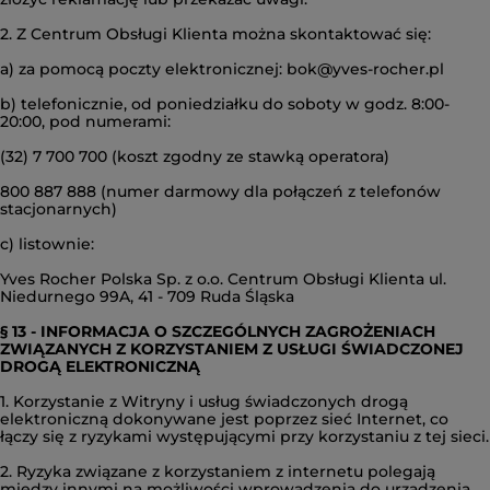
2. Z Centrum Obsługi Klienta można skontaktować się:
a) za pomocą poczty elektronicznej: bok@yves-rocher.pl
b) telefonicznie, od poniedziałku do soboty w godz. 8:00-
20:00, pod numerami:
(32) 7 700 700 (koszt zgodny ze stawką operatora)
800 887 888 (numer darmowy dla połączeń z telefonów
stacjonarnych)
c) listownie:
Yves Rocher Polska Sp. z o.o. Centrum Obsługi Klienta ul.
Niedurnego 99A, 41 - 709 Ruda Śląska
§ 13 - INFORMACJA O SZCZEGÓLNYCH ZAGROŻENIACH
ZWIĄZANYCH Z KORZYSTANIEM Z USŁUGI ŚWIADCZONEJ
DROGĄ ELEKTRONICZNĄ
1. Korzystanie z Witryny i usług świadczonych drogą
elektroniczną dokonywane jest poprzez sieć Internet, co
łączy się z ryzykami występującymi przy korzystaniu z tej sieci.
2. Ryzyka związane z korzystaniem z internetu polegają
między innymi na możliwości wprowadzenia do urządzenia