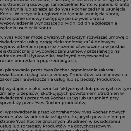
elektroniczną usuwając samodzielnie Konto w panelu klienta
w Witrynie lub zgłaszając do Yves Rocher żądanie usunięcia
Konta. W przypadku zgłoszenia żądania usunięcia Konta,
rozwiązanie umowy następuje po upływie okresu
wypowiedzenia wynoszącego 14 dni od dnia zgłoszenia
żądania usunięcia Konta.
7. Yves Rocher może z ważnych przyczyn rozwiązać umowę o
świadczenie usług drogą elektroniczną za 14-dniowym
wypowiedzeniem poprzez złożenie oświadczenia w postaci
elektronicznej o wypowiedzeniu umowy przesłanego na
adres e-mail Użytkownika. Ważnymi przyczynami w
rozumieniu zdania poprzedniego są:
a) planowanie przez Yves Rocher ograniczenia zakresu
świadczenia usług lub sprzedaży Produktów lub planowania
zakończenia świadczenia usług lub sprzedaży Produktów,
b) wystąpienie okoliczności faktycznych lub prawnych (w tym
zmiany przepisów) skutkujących powstaniem utrudnień w
świadczeniu przez Yves Rocher usług lub utrudnień przy
sprzedaży przez Yves Rocher produktów,
c) wprowadzenie przez kontrahentów Yves Rocher nowych
warunków świadczenia usług skutkujących powstaniem po
stronie Yves Rocher znacznych utrudnień w świadczeniu
usług lub sprzedaży Produktów na dotychczasowym
poziomie, lub w dotychczasowym zakresie,