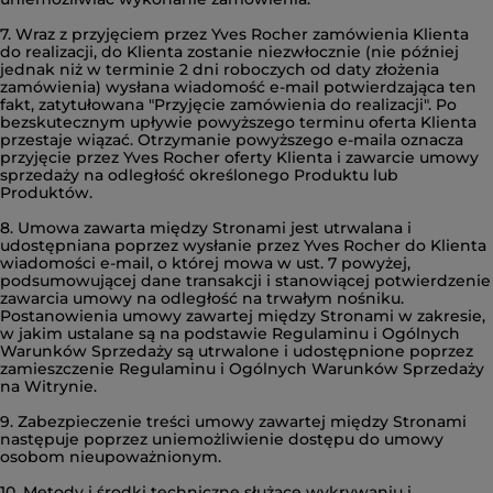
7. Wraz z przyjęciem przez Yves Rocher zamówienia Klienta
do realizacji, do Klienta zostanie niezwłocznie (nie później
jednak niż w terminie 2 dni roboczych od daty złożenia
zamówienia) wysłana wiadomość e-mail potwierdzająca ten
fakt, zatytułowana "Przyjęcie zamówienia do realizacji". Po
bezskutecznym upływie powyższego terminu oferta Klienta
przestaje wiązać. Otrzymanie powyższego e-maila oznacza
przyjęcie przez Yves Rocher oferty Klienta i zawarcie umowy
sprzedaży na odległość określonego Produktu lub
Produktów.
8. Umowa zawarta między Stronami jest utrwalana i
udostępniana poprzez wysłanie przez Yves Rocher do Klienta
wiadomości e-mail, o której mowa w ust. 7 powyżej,
podsumowującej dane transakcji i stanowiącej potwierdzenie
zawarcia umowy na odległość na trwałym nośniku.
Postanowienia umowy zawartej między Stronami w zakresie,
w jakim ustalane są na podstawie Regulaminu i Ogólnych
Warunków Sprzedaży są utrwalone i udostępnione poprzez
zamieszczenie Regulaminu i Ogólnych Warunków Sprzedaży
na Witrynie.
9. Zabezpieczenie treści umowy zawartej między Stronami
następuje poprzez uniemożliwienie dostępu do umowy
osobom nieupoważnionym.
10. Metody i środki techniczne służące wykrywaniu i