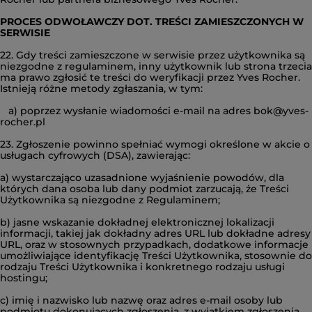
PROCES ODWOŁAWCZY DOT. TREŚCI ZAMIESZCZONYCH W
SERWISIE
22. Gdy treści zamieszczone w serwisie przez użytkownika są
niezgodne z regulaminem, inny użytkownik lub strona trzecia
ma prawo zgłosić te treści do weryfikacji przez Yves Rocher.
Istnieją różne metody zgłaszania, w tym:
a) poprzez wysłanie wiadomości e-mail na adres bok@yves-
rocher.pl
23. Zgłoszenie powinno spełniać wymogi określone w akcie o
usługach cyfrowych (DSA), zawierając:
a) wystarczająco uzasadnione wyjaśnienie powodów, dla
których dana osoba lub dany podmiot zarzucają, że Treści
Użytkownika są niezgodne z Regulaminem;
b) jasne wskazanie dokładnej elektronicznej lokalizacji
informacji, takiej jak dokładny adres URL lub dokładne adresy
URL, oraz w stosownych przypadkach, dodatkowe informacje
umożliwiające identyfikację Treści Użytkownika, stosownie do
rodzaju Treści Użytkownika i konkretnego rodzaju usługi
hostingu;
c) imię i nazwisko lub nazwę oraz adres e-mail osoby lub
podmiotu dokonujących zgłoszenia, z wyjątkiem zgłoszenia