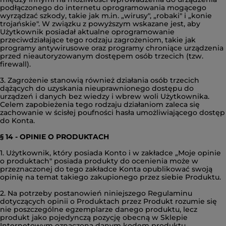
podłączonego do internetu oprogramowania mogącego
wyrządzać szkody, takie jak m.in. „wirusy", „robaki" i „konie
trojańskie". W związku z powyższym wskazane jest, aby
Użytkownik posiadał aktualne oprogramowanie
przeciwdziałające tego rodzaju zagrożeniom, takie jak
programy antywirusowe oraz programy chroniące urządzenia
przed nieautoryzowanym dostępem osób trzecich (tzw.
firewall).
3. Zagrożenie stanowią również działania osób trzecich
dążących do uzyskania nieuprawnionego dostępu do
urządzeń i danych bez wiedzy i wbrew woli Użytkownika.
Celem zapobieżenia tego rodzaju działaniom zaleca się
zachowanie w ścisłej poufności hasła umożliwiającego dostęp
do Konta.
§ 14 - OPINIE O PRODUKTACH
1. Użytkownik, który posiada Konto i w zakładce „Moje opinie
o produktach" posiada produkty do ocenienia może w
przeznaczonej do tego zakładce Konta opublikować swoją
opinię na temat takiego zakupionego przez siebie Produktu.
2. Na potrzeby postanowień niniejszego Regulaminu
dotyczących opinii o Produktach przez Produkt rozumie się
nie poszczególne egzemplarze danego produktu, lecz
produkt jako pojedynczą pozycję obecną w Sklepie
Internetowym oznaczoną danym kodem produktu