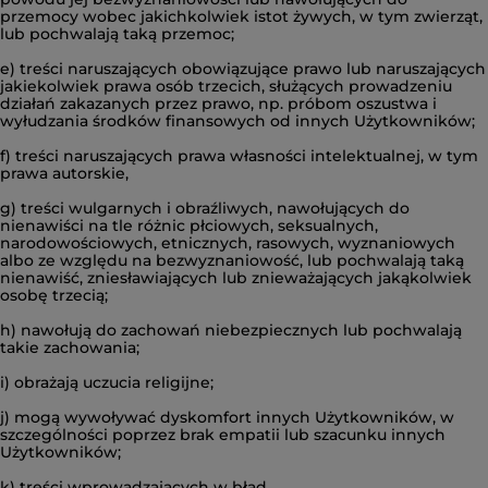
przemocy wobec jakichkolwiek istot żywych, w tym zwierząt,
lub pochwalają taką przemoc;
e) treści naruszających obowiązujące prawo lub naruszających
jakiekolwiek prawa osób trzecich, służących prowadzeniu
działań zakazanych przez prawo, np. próbom oszustwa i
wyłudzania środków finansowych od innych Użytkowników;
f) treści naruszających prawa własności intelektualnej, w tym
prawa autorskie,
g) treści wulgarnych i obraźliwych, nawołujących do
nienawiści na tle różnic płciowych, seksualnych,
narodowościowych, etnicznych, rasowych, wyznaniowych
albo ze względu na bezwyznaniowość, lub pochwalają taką
nienawiść, zniesławiających lub znieważających jakąkolwiek
osobę trzecią;
h) nawołują do zachowań niebezpiecznych lub pochwalają
takie zachowania;
i) obrażają uczucia religijne;
j) mogą wywoływać dyskomfort innych Użytkowników, w
szczególności poprzez brak empatii lub szacunku innych
Użytkowników;
k) treści wprowadzających w błąd,