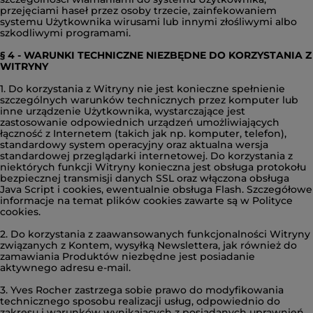
przejęciami haseł przez osoby trzecie, zainfekowaniem
systemu Użytkownika wirusami lub innymi złośliwymi albo
szkodliwymi programami.
§ 4 - WARUNKI TECHNICZNE NIEZBĘDNE DO KORZYSTANIA Z
WITRYNY
1. Do korzystania z Witryny nie jest konieczne spełnienie
szczególnych warunków technicznych przez komputer lub
inne urządzenie Użytkownika, wystarczające jest
zastosowanie odpowiednich urządzeń umożliwiających
łączność z Internetem (takich jak np. komputer, telefon),
standardowy system operacyjny oraz aktualna wersja
standardowej przeglądarki internetowej. Do korzystania z
niektórych funkcji Witryny konieczna jest obsługa protokołu
bezpiecznej transmisji danych SSL oraz włączona obsługa
Java Script i cookies, ewentualnie obsługa Flash. Szczegółowe
informacje na temat plików cookies zawarte są w
Polityce
cookies.
2. Do korzystania z zaawansowanych funkcjonalności Witryny
związanych z Kontem, wysyłką Newslettera, jak również do
zamawiania Produktów niezbędne jest posiadanie
aktywnego adresu e-mail.
3. Yves Rocher zastrzega sobie prawo do modyfikowania
technicznego sposobu realizacji usług, odpowiednio do
zakresu i warunków wynikających z posiadanych uprawnień,