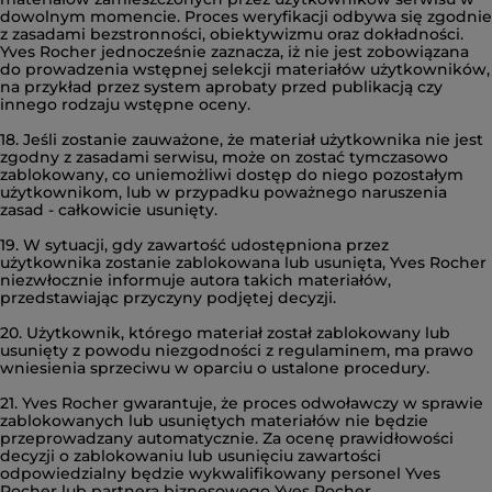
dowolnym momencie. Proces weryfikacji odbywa się zgodnie
z zasadami bezstronności, obiektywizmu oraz dokładności.
Yves Rocher jednocześnie zaznacza, iż nie jest zobowiązana
do prowadzenia wstępnej selekcji materiałów użytkowników,
na przykład przez system aprobaty przed publikacją czy
innego rodzaju wstępne oceny.
18. Jeśli zostanie zauważone, że materiał użytkownika nie jest
zgodny z zasadami serwisu, może on zostać tymczasowo
zablokowany, co uniemożliwi dostęp do niego pozostałym
użytkownikom, lub w przypadku poważnego naruszenia
zasad - całkowicie usunięty.
19. W sytuacji, gdy zawartość udostępniona przez
użytkownika zostanie zablokowana lub usunięta, Yves Rocher
niezwłocznie informuje autora takich materiałów,
przedstawiając przyczyny podjętej decyzji.
20. Użytkownik, którego materiał został zablokowany lub
usunięty z powodu niezgodności z regulaminem, ma prawo
wniesienia sprzeciwu w oparciu o ustalone procedury.
21. Yves Rocher gwarantuje, że proces odwoławczy w sprawie
zablokowanych lub usuniętych materiałów nie będzie
przeprowadzany automatycznie. Za ocenę prawidłowości
decyzji o zablokowaniu lub usunięciu zawartości
odpowiedzialny będzie wykwalifikowany personel Yves
Rocher lub partnera biznesowego Yves Rocher.