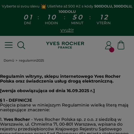
Vyberte si svou slevu
Ušetřete až 500 Kč s kódy
500DOLU, 300DOLU,
100DOLU
0
1
1
0
5
0
1
1
:
:
:
DNÍ
HODIN
MINUT
VTEŘIN
VYUŽÍT
Domů
regulamin2025
Regulamin witryny, sklepu internetowego Yves Rocher
Polska oraz świadczenia usług drogą elektroniczną.
[wersja obowiązująca od dnia 16.09.2025 r.]
§ 1 - DEFINICJE
Pojęcia pisane w niniejszym Regulaminie wielką literą mają
następujące znaczenie:
1.
Yves Rocher
- Yves Rocher Polska sp. z o.o. z siedzibą w
Warszawie, ul. Chmielna 71, 00-801 Warszawa, wpisana do
rejestru przedsiębiorców Krajowego Rejestru Sądowego
prowadzonego przez Sąd Rejonowy dla miasta stołecznego