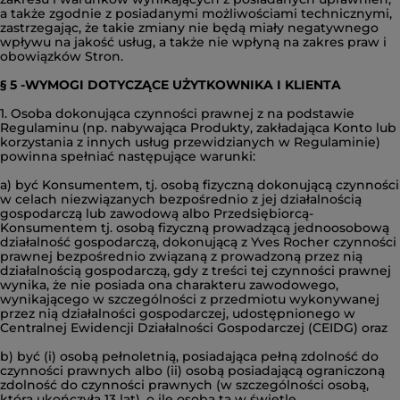
a także zgodnie z posiadanymi możliwościami technicznymi,
zastrzegając, że takie zmiany nie będą miały negatywnego
wpływu na jakość usług, a także nie wpłyną na zakres praw i
obowiązków Stron.
§ 5 -WYMOGI DOTYCZĄCE UŻYTKOWNIKA I KLIENTA
1. Osoba dokonująca czynności prawnej z na podstawie
Regulaminu (np. nabywająca Produkty, zakładająca Konto lub
korzystania z innych usług przewidzianych w Regulaminie)
powinna spełniać następujące warunki:
a) być Konsumentem, tj. osobą fizyczną dokonującą czynności
w celach niezwiązanych bezpośrednio z jej działalnością
gospodarczą lub zawodową albo Przedsiębiorcą-
Konsumentem tj. osobą fizyczną prowadzącą jednoosobową
działalność gospodarczą, dokonującą z Yves Rocher czynności
prawnej bezpośrednio związaną z prowadzoną przez nią
działalnością gospodarczą, gdy z treści tej czynności prawnej
wynika, że nie posiada ona charakteru zawodowego,
wynikającego w szczególności z przedmiotu wykonywanej
przez nią działalności gospodarczej, udostępnionego w
Centralnej Ewidencji Działalności Gospodarczej (CEIDG) oraz
b) być (i) osobą pełnoletnią, posiadająca pełną zdolność do
czynności prawnych albo (ii) osobą posiadającą ograniczoną
zdolność do czynności prawnych (w szczególności osobą,
która ukończyła 13 lat), o ile osoba ta w świetle