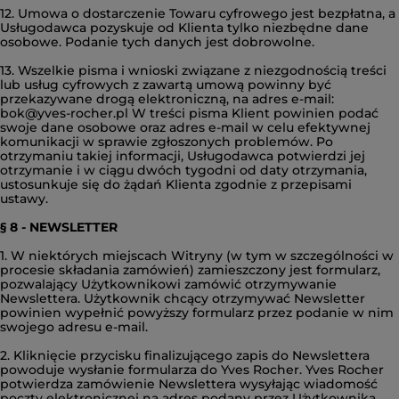
12. Umowa o dostarczenie Towaru cyfrowego jest bezpłatna, a
Usługodawca pozyskuje od Klienta tylko niezbędne dane
osobowe. Podanie tych danych jest dobrowolne.
13. Wszelkie pisma i wnioski związane z niezgodnością treści
lub usług cyfrowych z zawartą umową powinny być
przekazywane drogą elektroniczną, na adres e-mail:
bok@yves-rocher.pl W treści pisma Klient powinien podać
swoje dane osobowe oraz adres e-mail w celu efektywnej
komunikacji w sprawie zgłoszonych problemów. Po
otrzymaniu takiej informacji, Usługodawca potwierdzi jej
otrzymanie i w ciągu dwóch tygodni od daty otrzymania,
ustosunkuje się do żądań Klienta zgodnie z przepisami
ustawy.
§ 8 - NEWSLETTER
1. W niektórych miejscach Witryny (w tym w szczególności w
procesie składania zamówień) zamieszczony jest formularz,
pozwalający Użytkownikowi zamówić otrzymywanie
Newslettera. Użytkownik chcący otrzymywać Newsletter
powinien wypełnić powyższy formularz przez podanie w nim
swojego adresu e-mail.
2. Kliknięcie przycisku finalizującego zapis do Newslettera
powoduje wysłanie formularza do Yves Rocher. Yves Rocher
potwierdza zamówienie Newslettera wysyłając wiadomość
poczty elektronicznej na adres podany przez Użytkownika.