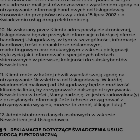
celu adresu e-mail jest równoznaczne z wyrażeniem zgody na
otrzymywanie informacji handlowych od Usługodawcy
stosownie do przepisów ustawy z dnia 18 lipca 2002 r. o
świadczeniu usług drogą elektroniczną.
10. Na wskazany przez Klienta adres poczty elektronicznej,
Usługodawca będzie przesyłać informacje o bieżącej ofercie
handlowej Usługodawcy, w tym w szczególności, informacje
handlowe, treści o charakterze reklamowym,
marketingowym oraz edukacyjnym z zakresu pielęgnacji,
stylu życia jak i informować o specjalnych ofertach
skierowanych w pierwszej kolejności do subskrybentów
Newslettera.
11. Klient może w każdej chwili wycofać swoją zgodę na
otrzymywanie Newslettera od Usługodawcy. W każdej
wiadomości mailowej od Usługodawcy będzie możliwość
kliknięcia linku, by zrezygnować z dalszego otrzymywania
Newslettera w treści „Mamy nadzieję, że jesteś zadowolona(y)
z przesyłanych informacji. Jeżeli chcesz zrezygnować z
otrzymywania wysyłek, możesz to zrobić, klikając tutaj. ".
12. Administratorem danych osobowych w zakresie
Newslettera jest Usługodawca.
§ 9 - REKLAMACJE DOTYCZĄCE ŚWIADCZENIA USŁUG
DROGĄ ELEKTRONICZNĄ