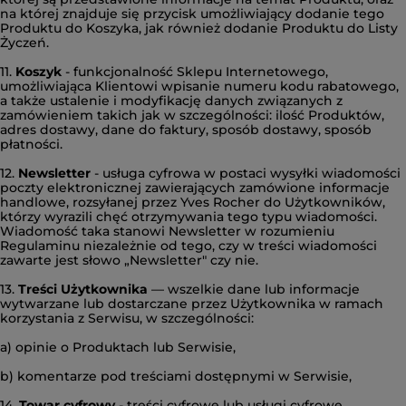
na której znajduje się przycisk umożliwiający dodanie tego
Produktu do Koszyka, jak również dodanie Produktu do Listy
Życzeń.
11.
Koszyk
- funkcjonalność Sklepu Internetowego,
umożliwiająca Klientowi wpisanie numeru kodu rabatowego,
a także ustalenie i modyfikację danych związanych z
zamówieniem takich jak w szczególności: ilość Produktów,
adres dostawy, dane do faktury, sposób dostawy, sposób
płatności.
12.
Newsletter
- usługa cyfrowa w postaci wysyłki wiadomości
poczty elektronicznej zawierających zamówione informacje
handlowe, rozsyłanej przez Yves Rocher do Użytkowników,
którzy wyrazili chęć otrzymywania tego typu wiadomości.
Wiadomość taka stanowi Newsletter w rozumieniu
Regulaminu niezależnie od tego, czy w treści wiadomości
zawarte jest słowo „Newsletter" czy nie.
13.
Treści Użytkownika
— wszelkie dane lub informacje
wytwarzane lub dostarczane przez Użytkownika w ramach
korzystania z Serwisu, w szczególności:
a) opinie o Produktach lub Serwisie,
b) komentarze pod treściami dostępnymi w Serwisie,
14.
Towar cyfrowy
- treści cyfrowe lub usługi cyfrowe