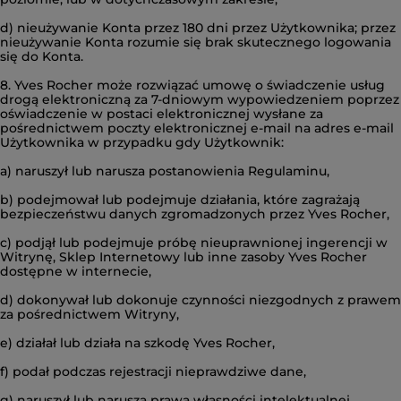
d) nieużywanie Konta przez 180 dni przez Użytkownika; przez
nieużywanie Konta rozumie się brak skutecznego logowania
się do Konta.
8. Yves Rocher może rozwiązać umowę o świadczenie usług
drogą elektroniczną za 7-dniowym wypowiedzeniem poprzez
oświadczenie w postaci elektronicznej wysłane za
pośrednictwem poczty elektronicznej e-mail na adres e-mail
Użytkownika w przypadku gdy Użytkownik:
a) naruszył lub narusza postanowienia Regulaminu,
b) podejmował lub podejmuje działania, które zagrażają
bezpieczeństwu danych zgromadzonych przez Yves Rocher,
c) podjął lub podejmuje próbę nieuprawnionej ingerencji w
Witrynę, Sklep Internetowy lub inne zasoby Yves Rocher
dostępne w internecie,
d) dokonywał lub dokonuje czynności niezgodnych z prawem
za pośrednictwem Witryny,
e) działał lub działa na szkodę Yves Rocher,
f) podał podczas rejestracji nieprawdziwe dane,
g) naruszył lub narusza prawa własności intelektualnej