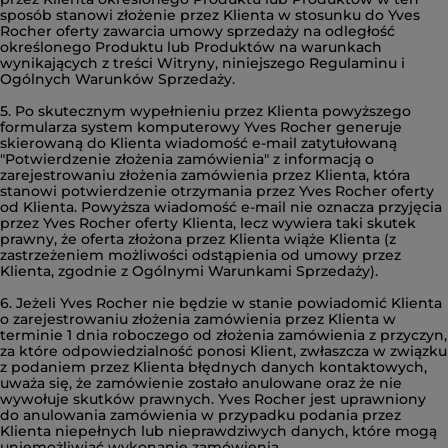
sposób stanowi złożenie przez Klienta w stosunku do Yves
Rocher oferty zawarcia umowy sprzedaży na odległość
określonego Produktu lub Produktów na warunkach
wynikających z treści Witryny, niniejszego Regulaminu i
Ogólnych Warunków Sprzedaży.
5. Po skutecznym wypełnieniu przez Klienta powyższego
formularza system komputerowy Yves Rocher generuje
skierowaną do Klienta wiadomość e-mail zatytułowaną
"Potwierdzenie złożenia zamówienia" z informacją o
zarejestrowaniu złożenia zamówienia przez Klienta, która
stanowi potwierdzenie otrzymania przez Yves Rocher oferty
od Klienta. Powyższa wiadomość e-mail nie oznacza przyjęcia
przez Yves Rocher oferty Klienta, lecz wywiera taki skutek
prawny, że oferta złożona przez Klienta wiąże Klienta (z
zastrzeżeniem możliwości odstąpienia od umowy przez
Klienta, zgodnie z Ogólnymi Warunkami Sprzedaży).
6. Jeżeli Yves Rocher nie będzie w stanie powiadomić Klienta
o zarejestrowaniu złożenia zamówienia przez Klienta w
terminie 1 dnia roboczego od złożenia zamówienia z przyczyn,
za które odpowiedzialność ponosi Klient, zwłaszcza w związku
z podaniem przez Klienta błędnych danych kontaktowych,
uważa się, że zamówienie zostało anulowane oraz że nie
wywołuje skutków prawnych. Yves Rocher jest uprawniony
do anulowania zamówienia w przypadku podania przez
Klienta niepełnych lub nieprawdziwych danych, które mogą
uniemożliwiać wykonanie zamówienia.