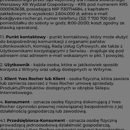
Warszawy XIII Wydział Gospodarczy - KRS pod numerem KRS
0000163638, posiadająca NIP 1130714684, z kapitałem
zakładowym w wysokości 2.604.000 zł, adres e-mail:
bok@yves-rocher.pl, numer telefonu: (32) 7 700 700 (od
poniedziałku do soboty w godz. 8:00-20:00; koszt zgodny ze
stawką operatora).
1.1.
Punkt kontaktowy
- punkt kontaktowy, który może służyć
do bezpośredniej komunikacji z organami państw
członkowskich, Komisją, Radą Usług Cyfrowych, ale także z
Użytkownikami korzystającymi z Serwisu - znajduje się pod
adresem oraz adresem e-mail wskazanym w pkt. 1 powyżej.
2.
Użytkownik
- każda osoba, która w jakikolwiek sposób
korzysta z Witryny oraz usług dostępnych w Witrynie.
3.
Klient Yves Rocher lub Klient
- osoba fizyczna, która zawiera
lub zamierza zawrzeć z Yves Rocher umowę sprzedaży
Produktu/Produktów dostępnych w obrębie Sklepu
Internetowego.
4.
Konsument
- oznacza osobę fizyczną dokonującą z Yves
Rocher czynności prawnej niezwiązanej bezpośrednio z jej
działalnością gospodarczą lub zawodową.
4.1.
Przedsiębiorca-Konsument
- oznacza osobę fizyczną
prowadzącą jednoosobową działalność gospodarczą,
dokonującą z Yves Rocher czynności prawnej bezpośrednio