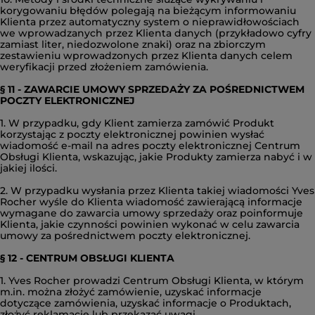
korygowaniu błędów polegają na bieżącym informowaniu
Klienta przez automatyczny system o nieprawidłowościach
we wprowadzanych przez Klienta danych (przykładowo cyfry
zamiast liter, niedozwolone znaki) oraz na zbiorczym
zestawieniu wprowadzonych przez Klienta danych celem
weryfikacji przed złożeniem zamówienia.
§ 11 - ZAWARCIE UMOWY SPRZEDAŻY ZA POŚREDNICTWEM
POCZTY ELEKTRONICZNEJ
1. W przypadku, gdy Klient zamierza zamówić Produkt
korzystając z poczty elektronicznej powinien wysłać
wiadomość e-mail na adres
poczty elektronicznej
Centrum
Obsługi Klienta, wskazując, jakie Produkty zamierza nabyć i w
jakiej ilości.
2. W przypadku wysłania przez Klienta takiej wiadomości Yves
Rocher wyśle do Klienta wiadomość zawierającą informacje
wymagane do zawarcia umowy sprzedaży oraz poinformuje
Klienta, jakie czynności powinien wykonać w celu zawarcia
umowy za pośrednictwem poczty elektronicznej.
§ 12 - CENTRUM OBSŁUGI KLIENTA
1. Yves Rocher prowadzi Centrum Obsługi Klienta, w którym
m.in. można złożyć zamówienie, uzyskać informacje
dotyczące zamówienia, uzyskać informacje o Produktach,
złożyć reklamację lub przekazać uwagi.