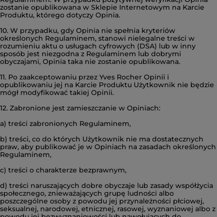
zostanie opublikowana w Sklepie Internetowym na Karcie
Produktu, którego dotyczy Opinia.
10. W przypadku, gdy Opinia nie spełnia kryteriów
określonych Regulaminem, stanowi nielegalne treści w
rozumieniu aktu o usługach cyfrowych (DSA) lub w inny
sposób jest niezgodna z Regulaminem lub dobrymi
obyczajami, Opinia taka nie zostanie opublikowana.
11. Po zaakceptowaniu przez Yves Rocher Opinii i
opublikowaniu jej na Karcie Produktu Użytkownik nie będzie
mógł modyfikować takiej Opinii.
12. Zabronione jest zamieszczanie w Opiniach:
a) treści zabronionych Regulaminem,
b) treści, co do których Użytkownik nie ma dostatecznych
praw, aby publikować je w Opiniach na zasadach określonych
Regulaminem,
c) treści o charakterze bezprawnym,
d) treści naruszających dobre obyczaje lub zasady współżycia
społecznego, znieważających grupę ludności albo
poszczególne osoby z powodu jej przynależności płciowej,
seksualnej, narodowej, etnicznej, rasowej, wyznaniowej albo z
powodu jej bezwyznaniowości lub nawołujących do