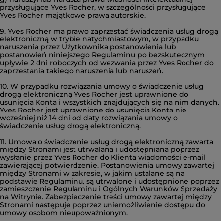
przysługujące Yves Rocher, w szczególności przysługujące
Yves Rocher majątkowe prawa autorskie.
9. Yves Rocher ma prawo zaprzestać świadczenia usług drogą
elektroniczną w trybie natychmiastowym, w przypadku
naruszenia przez Użytkownika postanowienia lub
postanowień niniejszego Regulaminu po bezskutecznym
upływie 2 dni roboczych od wezwania przez Yves Rocher do
zaprzestania takiego naruszenia lub naruszeń.
10. W przypadku rozwiązania umowy o świadczenie usług
drogą elektroniczną Yves Rocher jest uprawnione do
usunięcia Konta i wszystkich znajdujących się na nim danych.
Yves Rocher jest uprawnione do usunięcia Konta nie
wcześniej niż 14 dni od daty rozwiązania umowy o
świadczenie usług drogą elektroniczną.
11. Umowa o świadczenie usług drogą elektroniczną zawarta
między Stronami jest utrwalana i udostępniana poprzez
wysłanie przez Yves Rocher do Klienta wiadomości e-mail
zawierającej potwierdzenie. Postanowienia umowy zawartej
między Stronami w zakresie, w jakim ustalane są na
podstawie Regulaminu, są utrwalone i udostępnione poprzez
zamieszczenie Regulaminu i Ogólnych Warunków Sprzedaży
na Witrynie. Zabezpieczenie treści umowy zawartej między
Stronami następuje poprzez uniemożliwienie dostępu do
umowy osobom nieupoważnionym.