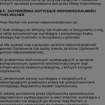
których sprzedaż prowadzona jest przez Sklep Internetowy.
§ 3 - ZASTRZEŻENIA DOTYCZĄCE ODPOWIEDZIALNOŚCI
YVES ROCHER
Yves Rocher nie ponosi odpowiedzialności za:
1. brak dostępu do Witryny lub trudności w korzystaniu z niej,
a także konsekwencje wynikające z powyższego braku
dostępu lub trudności w korzystaniu z powodu:
a) siły wyższej oraz z przyczyn, za które odpowiedzialność
ponosi Użytkownik lub osoby trzecie, za które Użytkownik
ponosi odpowiedzialność,
b) problemów technicznych występujących w sprzęcie
komputerowym, systemie teleinformatycznym oraz
infrastrukturze telekomunikacyjnej, z których korzysta
Użytkownik,
2. jakiekolwiek szkody wynikające z niezgodnych z
obowiązującymi przepisami prawa lub postanowieniami
niniejszego Regulaminu działań Użytkownika,
3. szkody poniesione przez Użytkownika spowodowane
zagrożeniami występującymi w sieci Internet, wynikające z
okoliczności nie leżących po stronie Yves Rocher, w
szczególności włamaniami do systemu Użytkownika,