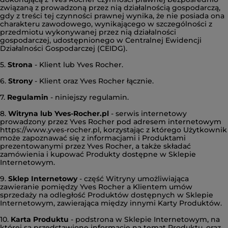
związaną z prowadzoną przez nią działalnością gospodarczą,
gdy z treści tej czynności prawnej wynika, że nie posiada ona
charakteru zawodowego, wynikającego w szczególności z
przedmiotu wykonywanej przez nią działalności
gospodarczej, udostępnionego w Centralnej Ewidencji
Działalności Gospodarczej (CEIDG).
5.
Strona
- Klient lub Yves Rocher.
6.
Strony
- Klient oraz Yves Rocher łącznie.
7.
Regulamin
- niniejszy regulamin.
8.
Witryna lub Yves-Rocher.pl
- serwis internetowy
prowadzony przez Yves Rocher pod adresem internetowym
https://www.yves-rocher.pl, korzystając z którego Użytkownik
może zapoznawać się z informacjami i Produktami
prezentowanymi przez Yves Rocher, a także składać
zamówienia i kupować Produkty dostępne w Sklepie
Internetowym.
9.
Sklep Internetowy
- część Witryny umożliwiająca
zawieranie pomiędzy Yves Rocher a Klientem umów
sprzedaży na odległość Produktów dostępnych w Sklepie
Internetowym, zawierająca między innymi Karty Produktów.
10.
Karta Produktu
- podstrona w Sklepie Internetowym, na
której są przedstawione informacje na temat Produktu, oraz