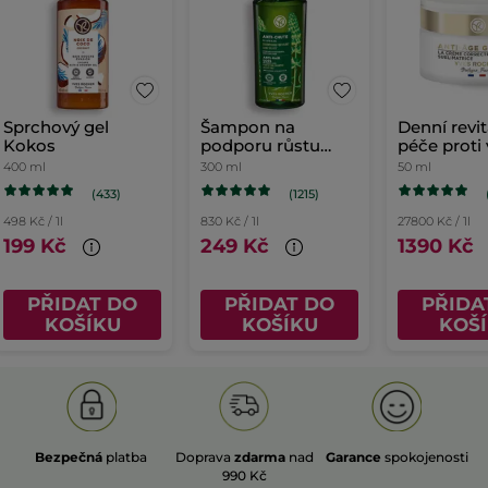
Sprchový gel
Šampon na
Denní revit
Kokos
podporu růstu
péče proti
vlasů
400 ml
300 ml
50 ml
(433)
(1215)
498 Kč / 1l
830 Kč / 1l
27800 Kč / 1l
199 Kč
249 Kč
1390 Kč
PŘIDAT DO
PŘIDAT DO
PŘIDA
KOŠÍKU
KOŠÍKU
KOŠ
Bezpečná
platba
Doprava
zdarma
nad
Garance
spokojenosti
990 Kč