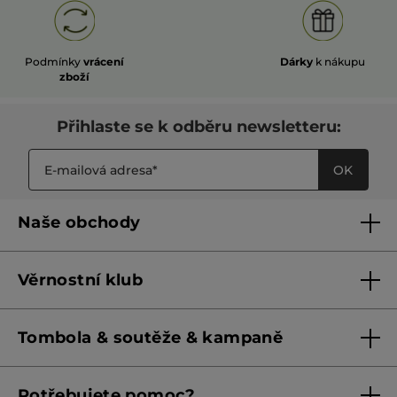
Podmínky
vrácení
Dárky
k nákupu
zboží
Přihlaste se k odběru newsletteru:
OK
Naše obchody
Naše obchody
Věrnostní klub
Franšízing
Pravidla věrnostního klubu do 31. 5. 2026
Tombola & soutěže & kampaně
Pravidla věrnostního klubu od 1. 6. 2026
Podmínky soutěží Meta
Potřebujete pomoc?