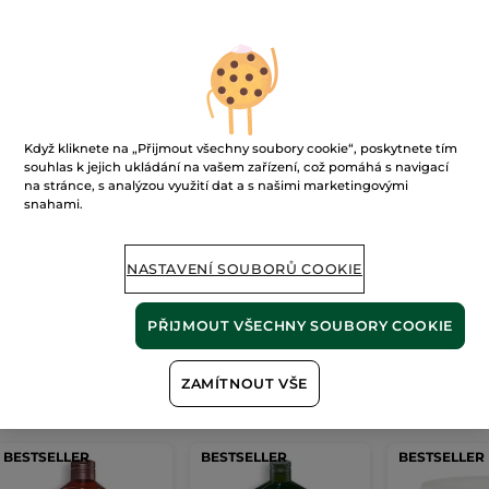
Ups!
Když kliknete na „Přijmout všechny soubory cookie“, poskytnete tím
souhlas k jejich ukládání na vašem zařízení, což pomáhá s navigací
na stránce, s analýzou využití dat a s našimi marketingovými
snahami.
Stránku nelze zobrazit.
NASTAVENÍ SOUBORŮ COOKIE
Zdá se, že tato
stránka již neexistuje
, nebo
odkaz není platný.
PŘIJMOUT VŠECHNY SOUBORY COOKIE
ZAMÍTNOUT VŠE
Naše
nejprodávanější produkty
BESTSELLER
BESTSELLER
BESTSELLER