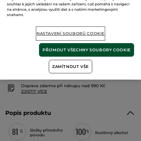
4.8
(3363)
PŘIDAT HODNOCENÍ
souhlas k jejich ukládání na vašem zařízení, což pomáhá s navigací
4.8
na stránce, s analýzou využití dat a s našimi marketingovými
z
1290 Kč
1890 Kč
-32%
snahami.
5
hvězdiček.
12900 Kč / 1l
Číst
recenze
pro
NASTAVENÍ SOUBORŮ COOKIE
Parfémová
PŘIDAT DO KOŠÍKU
voda
Comme
Une
PŘIJMOUT VŠECHNY SOUBORY COOKIE
Evidence
100ml
Zabezpečená platba
ZAMÍTNOUT VŠE
Možnost vrácení peněz
Doprava zdarma při nákupu nad 990 Kč
ZJISTIT VÍCE
Popis produktu
Složky přírodního
Rostlinný alkohol
původu