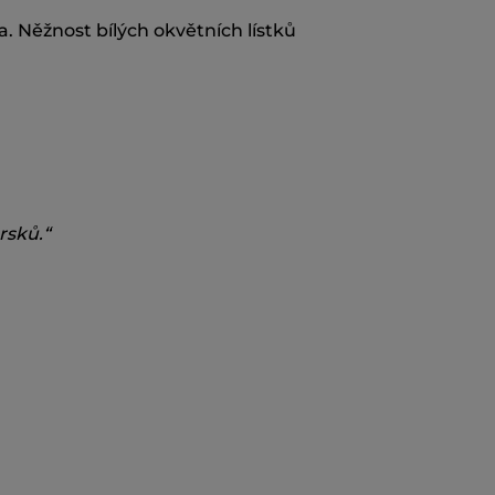
. Něžnost bílých okvětních lístků
rsků.“