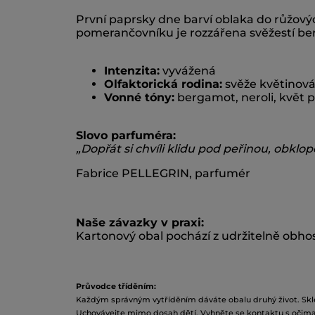
První paprsky dne barví oblaka do růžovýc
pomerančovníku je rozzářena svěžestí b
Intenzita:
vyvážená
Olfaktorická rodina:
svěže květinov
Vonné tóny:
bergamot, neroli, květ
Slovo parfuméra:
„Dopřát si chvíli klidu pod peřinou, obkl
Fabrice PELLEGRIN, parfumér
Naše závazky v praxi:
Kartonový obal pochází z udržitelně obhos
Průvodce tříděním:
Každým správným vytříděním dáváte obalu druhý život.
Skl
Uchovávejte mimo dosah dětí. Vyhněte se kontaktu s očima