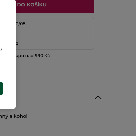
ŘIDAT DO KOŠÍKU
/08 do 12/08
platba
ní peněz
ou
při nákupu nad 990 Kč
E
inný alkohol