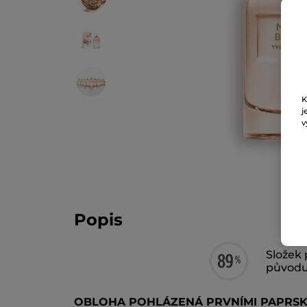
K
j
v
Popis
Složek 
původ
OBLOHA POHLÁZENÁ PRVNÍMI PAPRSK