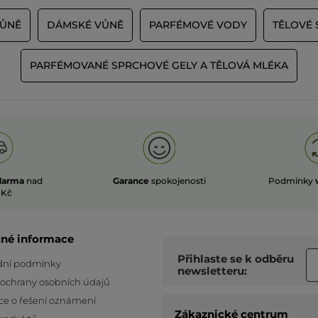
ŮNĚ
DÁMSKÉ VŮNĚ
PARFÉMOVÉ VODY
TĚLOVÉ 
PARFÉMOVANÉ SPRCHOVÉ GELY A TĚLOVÁ MLÉKA
darma
nad
Garance
spokojenosti
Podmínky
 Kč
čné informace
Přihlaste se k odběru
ní podmínky
newsletteru:
 ochrany osobních údajů
ce o řešení oznámení
Zákaznické centrum