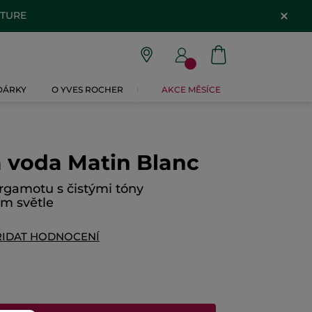
ATURE
 DÁRKY
O YVES ROCHER
AKCE MĚSÍCE
 voda Matin Blanc
rgamotu s čistými tóny
m světle
ŘIDAT HODNOCENÍ