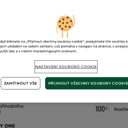
Parfémová
P
voda
Matin
Blanc
Doručení od 11
Zabezpečená 
Možnost vráce
dyž kliknete na „Přijmout všechny soubory cookie“, poskytnete tím souhlas k
ejich ukládání na vašem zařízení, což pomáhá s navigací na stránce, s analýz
yužití dat a s našimi marketingovými snahami.
Doprava zdarma 
ZJISTIT VÍCE
NASTAVENÍ SOUBORŮ COOKIE
ZAMÍTNOUT VŠE
PŘIJMOUT VŠECHNY SOUBORY COOKI
přírodního
Rostl
u
Y DNE