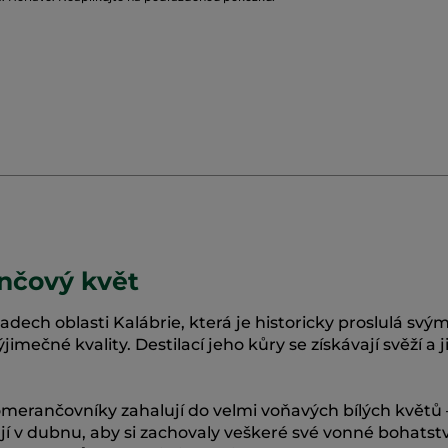
nčový květ
 sadech oblasti Kalábrie, která je historicky proslulá sv
ečné kvality. Destilací jeho kůry se získávají svěží a j
erančovníky zahalují do velmi voňavých bílých květů
ají v dubnu, aby si zachovaly veškeré své vonné bohatství