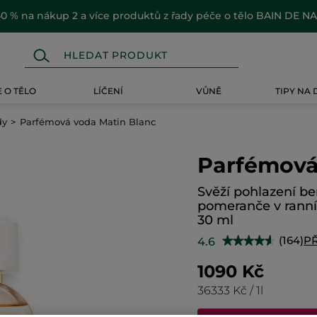
0 % na nákup 2 a více produktů z řady péče o tělo BAIN DE N
 O TĚLO
LÍČENÍ
VŮNĚ
TIPY NA
dy
Parfémová voda Matin Blanc
Parfémová
Svěží pohlazení be
pomeranče v ranní
30 ml
(164)
P
4.6
★★★★★
★★★★★
4.6
z
1090 Kč
5
hvězdiček.
36333 Kč / 1l
Číst
recenze
pro