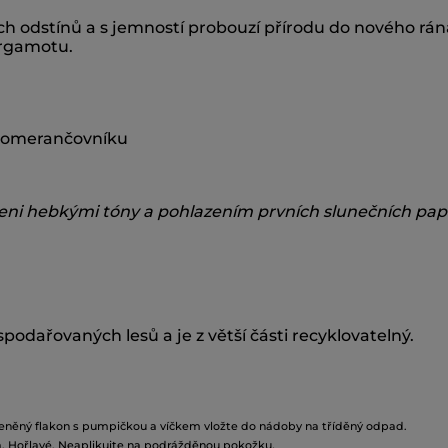
h odstínů a s jemností probouzí přírodu do nového rána
ergamotu.
á
 pomerančovníku
openi hebkými tóny a pohlazením prvních slunečních pap
podařovaných lesů a je z větší části recyklovatelný.
eněný flakon s pumpičkou a víčkem vložte do nádoby na tříděný odpad.
. Hořlavé. Neaplikujte na podrážděnou pokožku
.