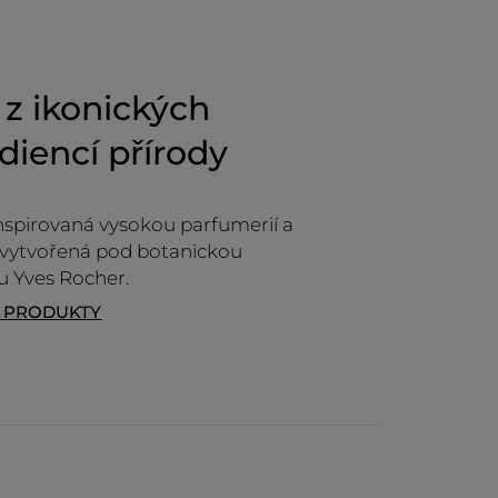
Doporučuje tento produkt
Ano
Původně odesláno pro yves-rocher.fr
z ikonických
diencí přírody
CE
nspirovaná vysokou parfumerií a
 vytvořená pod botanickou
u Yves Rocher.
T PRODUKTY