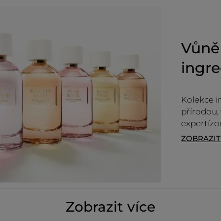
Ne
hodnocení
Doporučuje tento produkt
Ano
Původně odesláno pro yves-rocher.fr
Vůně 
ingre
NAČÍST VÍ
Kolekce i
přírodou,
expertízo
ZOBRAZI
Zobrazit více