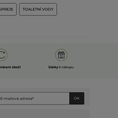
SPREJE
TOALETNÍ VODY
vrácení zboží
Dárky
k nákupu
OK