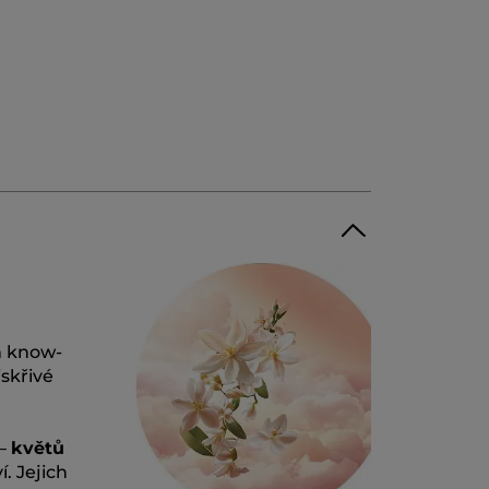
ým know-
iskřivé
 –
květů
. Jejich