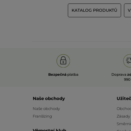
KATALOG PRODUKTŮ
V
Bezpečná
platba
Doprava
z
990
Naše obchody
Užite
Naše obchody
Obchod
Franšízing
Zásady
Směrni
Věrnostní klub