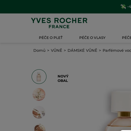
-4
PÉČE O PLEŤ
PÉČE O VLASY
PÉČE
Domů
VŮNĚ
DÁMSKÉ VŮNĚ
Parfémové vo
NOVÝ
OBAL