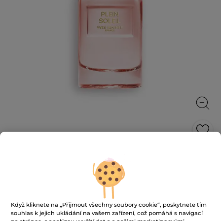
Parfémová voda Plein Soleil
Vůně plná podmanivých tónů květů ylang-ylang,
tuberózy a santalového dřeva
30 ml
Když kliknete na „Přijmout všechny soubory cookie“, poskytnete tím
★★★★★
★★★★★
4.6
(140)
PŘIDAT HODNOCENÍ
souhlas k jejich ukládání na vašem zařízení, což pomáhá s navigací
4.6