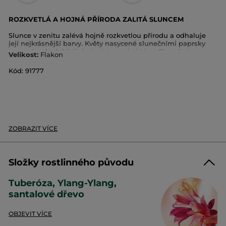
ROZKVETLÁ A HOJNÁ PŘÍRODA ZALITÁ SLUNCEM
Slunce v zenitu zalévá hojně rozkvetlou přírodu a odhaluje
její nejkrásnější barvy. Květy nasycené slunečními paprsky
provoní vzduch hřejivými a intenzními tóny. Slunečný
Velikost:
Flakon
květinový buket složený z květů ylang-ylang a tuberózy,
zahalený do podmanivého závoje santalového dřeva.
Kód: 91777
Intenzita:
vyvážená
Olfaktorická rodina:
slunečně květinová
Vonné tóny:
tuberóza, ylang-ylang, santal
Slovo parfuméra:
ZOBRAZIT VÍCE
„Hypnotická smyslnost cesty Orientem, hebké a omamné
vůně bílých květů.“
Fabrice PELLEGRIN, parfumér
Složky rostlinného původu
Tuberóza, Ylang-Ylang,
Naše závazky v praxi:
santalové dřevo
Kartonový obal pochází z udržitelně obhospodařovaných lesů
a je z větší části recyklovatelný.
OBJEVIT VÍCE