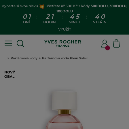
Vyberte si svou slevu
Ušetřete až 500 Kč s kódy
500DOLU, 300DOLU,
100DOLU
0
1
2
1
4
5
3
9
:
:
:
DNÍ
HODIN
MINUT
VTEŘIN
VYUŽÍT
...
Parfémové vody
Parfémová voda Plein Soleil
NOVÝ
OBAL