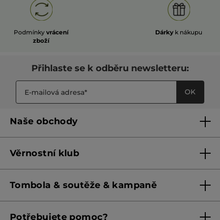
Podmínky
vrácení
Dárky
k nákupu
zboží
Přihlaste se k odběru newsletteru:
OK
Naše obchody
Naše obchody
Věrnostní klub
Franšízing
Pravidla věrnostního klubu do 31. 5. 2026
Tombola & soutěže & kampaně
Pravidla věrnostního klubu od 1. 6. 2026
Podmínky soutěží Meta
Potřebujete pomoc?