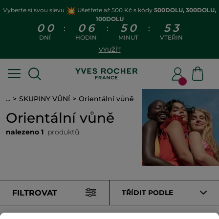
Vyberte si svou slevu
Ušetřete až 500 Kč s kódy
500DOLU, 300DOLU,
100DOLU
0
0
0
6
5
0
5
3
:
:
:
DNÍ
HODIN
MINUT
VTEŘIN
VYUŽÍT
...
SKUPINY VŮNÍ
Orientální vůně
Orientální vůně
nalezeno 1
produktů
FILTROVAT
TŘÍDIT PODLE