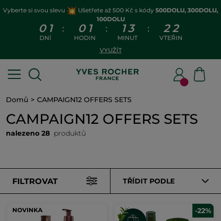
Vyberte si svou slevu
Ušetřete až 500 Kč s kódy
500DOLU, 300DOLU,
100DOLU
0
1
0
1
1
3
2
2
:
:
:
DNÍ
HODIN
MINUT
VTEŘIN
VYUŽÍT
Domů
CAMPAIGN12 OFFERS SETS
CAMPAIGN12 OFFERS SETS
nalezeno 28
produktů
FILTROVAT
TŘÍDIT PODLE
NOVINKA
-22%