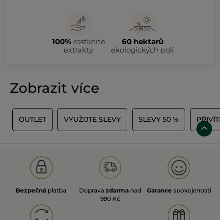
100%
rostlinné
60 hektarů
extrakty
ekologických polí
Zobrazit více
A
OUTLET
VYUŽIJTE SLEVY
SLEVY 50 %
PŘIVÍT
Bezpečná
platba
Doprava
zdarma
nad
Garance
spokojenosti
990 Kč