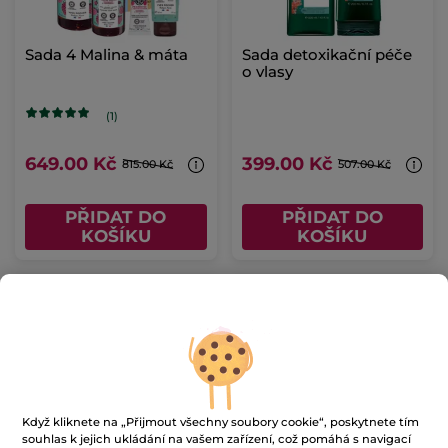
Sada 4 Malina & máta
Sada detoxikační péče
o vlasy
(1)
649.00 Kč
399.00 Kč
815.00 Kč
507.00 Kč
PŘIDAT DO
PŘIDAT DO
KOŠÍKU
KOŠÍKU
-20%
-20%
Když kliknete na „Přijmout všechny soubory cookie“, poskytnete tím
Sada zjemňující péče o
Sada 4 Kokos
souhlas k jejich ukládání na vašem zařízení, což pomáhá s navigací