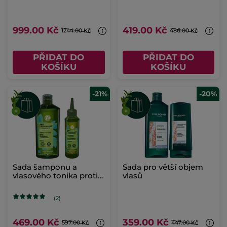
999.00 Kč
419.00 Kč
1244.00 Kč
486.00 Kč
PŘIDAT DO
PŘIDAT DO
KOŠÍKU
KOŠÍKU
-21%
-20%
Sada šamponu a
Sada pro větší objem
vlasového tonika proti
vlasů
lupům
(2)
469.00 Kč
359.00 Kč
597.00 Kč
447.00 Kč