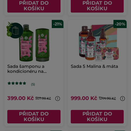
PŘIDAT DO
PŘIDAT DO
KOŠÍKU
KOŠÍKU
-21%
-20%
Sada šamponu a
Sada 5 Malina & máta
kondicionéru na
barvené vlasy
(5)
399.00 Kč
999.00 Kč
507.00 Kč
1244.00 Kč
PŘIDAT DO
PŘIDAT DO
KOŠÍKU
KOŠÍKU