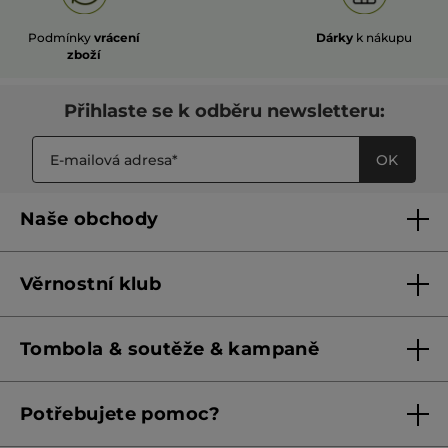
Podmínky
vrácení
Dárky
k nákupu
zboží
Přihlaste se k odběru newsletteru:
OK
Naše obchody
Naše obchody
Věrnostní klub
Franšízing
Pravidla věrnostního klubu do 31. 5. 2026
Tombola & soutěže & kampaně
Pravidla věrnostního klubu od 1. 6. 2026
Podmínky soutěží Meta
Potřebujete pomoc?
Podmínky aktuálních nabídek