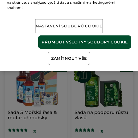
vlasy
na stránce, s analýzou využití dat a s našimi marketingovými
snahami.
(1)
NASTAVENÍ SOUBORŮ COOKIE
359.00 Kč
649.00 Kč
447.00 Kč
815.00 Kč
PŘIJMOUT VŠECHNY SOUBORY COOKIE
PŘIDAT DO
PŘIDAT DO
KOŠÍKU
KOŠÍKU
ZAMÍTNOUT VŠE
-20%
-23%
Sada 5 Mořská řasa &
Sada na podporu růstu
motar přímořsky
vlasů
(1)
(1)