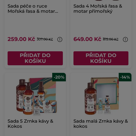
Sada péče o ruce
Sada 4 Mořská řasa &
Mořská řasa & motar
motar přímořský
přímořský
259.00 Kč
649.00 Kč
307.00 Kč
815.00 Kč
PŘIDAT DO
PŘIDAT DO
KOŠÍKU
KOŠÍKU
-20%
-14%
Sada 5 Zrnka kávy &
Sada malá Zrnka kávy &
Kokos
kokos