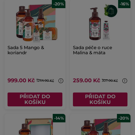
-20%
-16%
Sada 5 Mango &
Sada péče o ruce
koriandr
Malina & máta
999.00 Kč
259.00 Kč
1244.00 Kč
307.00 Kč
PŘIDAT DO
PŘIDAT DO
KOŠÍKU
KOŠÍKU
-14%
-20%