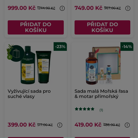
999.00 Kč
749.00 Kč
1244.00 Kč
967.00 Kč
PŘIDAT DO
PŘIDAT DO
KOŠÍKU
KOŠÍKU
-23%
-14%
Vyživující sada pro
Sada malá Mořská řasa
suché vlasy
& motar přímořský
(1)
399.00 Kč
419.00 Kč
517.00 Kč
486.00 Kč