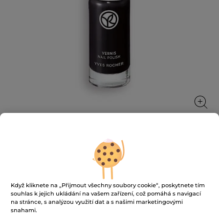
Lak na nehty
Krásná a zavázaná k udržitelnosti až ke konečkům
prstů!
Když kliknete na „Přijmout všechny soubory cookie“, poskytnete tím
5 ml
souhlas k jejich ukládání na vašem zařízení, což pomáhá s navigací
na stránce, s analýzou využití dat a s našimi marketingovými
★★★★★
★★★★★
3.7
(966)
PŘIDAT HODNOCENÍ
snahami.
3.7