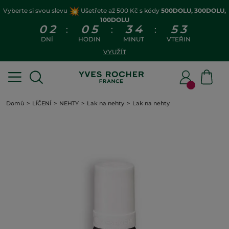
Vyberte si svou slevu
Ušetřete až 500 Kč s kódy
500DOLU, 300DOLU,
100DOLU
0
2
0
5
3
4
5
3
:
:
:
DNÍ
HODIN
MINUT
VTEŘIN
VYUŽÍT
Domů
LÍČENÍ
NEHTY
Lak na nehty
Lak na nehty