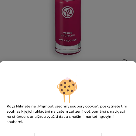
Lak na nehty
Když kliknete na „Přijmout všechny soubory cookie“, poskytnete tím
Krásná a zavázaná k udržitelnosti až ke konečkům
souhlas k jejich ukládání na vašem zařízení, což pomáhá s navigací
prstů!
na stránce, s analýzou využití dat a s našimi marketingovými
5 ml
snahami.
★★★★★
★★★★★
3.7
(966)
PŘIDAT HODNOCENÍ
3.7