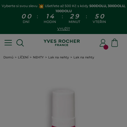
Vyberte si svou slevu
Ušetřete až 500 Kč s kódy
500DOLU, 300DOLU,
100DOLU
0
0
1
4
2
9
4
9
:
:
:
DNÍ
HODIN
MINUT
VTEŘIN
VYUŽÍT
Domů
LÍČENÍ
NEHTY
Lak na nehty
Lak na nehty