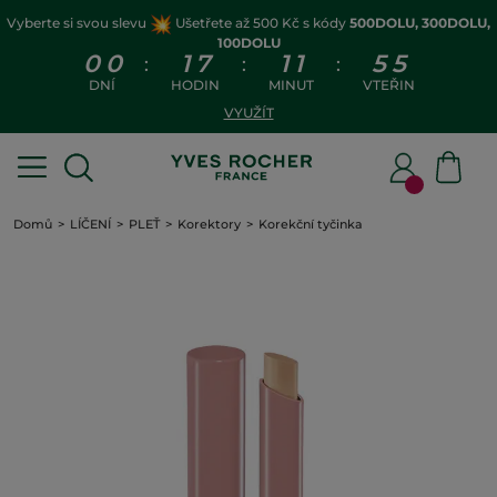
Vyberte si svou slevu
Ušetřete až 500 Kč s kódy
500DOLU, 300DOLU,
100DOLU
0
0
1
7
1
1
5
5
:
:
:
DNÍ
HODIN
MINUT
VTEŘIN
VYUŽÍT
Domů
LÍČENÍ
PLEŤ
Korektory
Korekční tyčinka