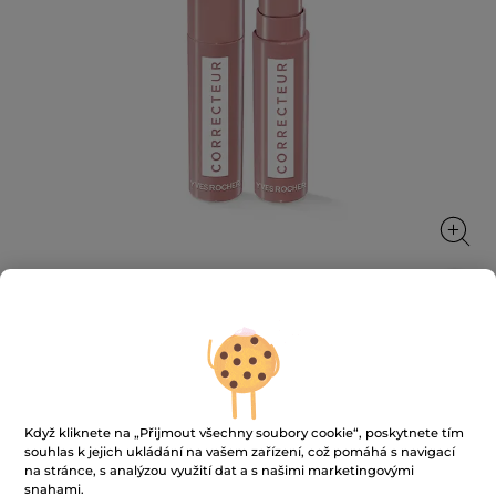
Korekční tyčinka
Korekce a sjednocení po celý den
1.4 g
Když kliknete na „Přijmout všechny soubory cookie“, poskytnete tím
★★★★★
★★★★★
3.7
souhlas k jejich ukládání na vašem zařízení, což pomáhá s navigací
(114)
PŘIDAT HODNOCENÍ
na stránce, s analýzou využití dat a s našimi marketingovými
3.7
snahami.
z