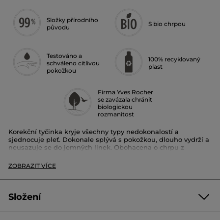
Složky přírodního
S bio chrpou
původu
Testováno a
100% recyklovaný
schváleno citlivou
plast
pokožkou
Firma Yves Rocher
se zavázala chránit
biologickou
rozmanitost
Korekční tyčinka kryje všechny typy nedokonalostí a
sjednocuje pleť. Dokonale splývá s pokožkou, dlouho vydrží a
neusazuje se do jemných linek. Obohacena o chrpu z
bretaňské La Gacilly.
ZOBRAZIT VÍCE
Na výběr z 15 odstínů
Použití:
Naneste tyčinku na tmavé kruhy nebo skvrny, které
chcete redukovat. Poklepejte je konečky prstů nebo štětcem,
Složení
abyste produkt rozetřeli a získali tak ultra přirozený vzhled.
Lze použít samostatně nebo s make-upem pro optimální
krytí.