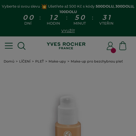
Vyberte si svou slevu
Ušetřete až 500 Kč s kódy
500DOLU, 300DOLU,
100DOLU
0
0
1
2
5
0
3
1
:
:
:
DNÍ
HODIN
MINUT
VTEŘIN
VYUŽÍT
Domů
LÍČENÍ
PLEŤ
Make-upy
Make-up pro bezchybnou pleť