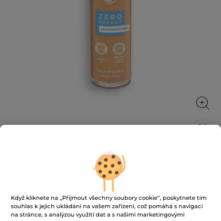
Make-up pro bezchybnou pleť
Bezchybná, sjednocená a hydratovaná pleť celý den!
30 ml
Když kliknete na „Přijmout všechny soubory cookie“, poskytnete tím
★★★★★
★★★★★
4.2
(278)
PŘIDAT HODNOCENÍ
souhlas k jejich ukládání na vašem zařízení, což pomáhá s navigací
4.2
na stránce, s analýzou využití dat a s našimi marketingovými
z