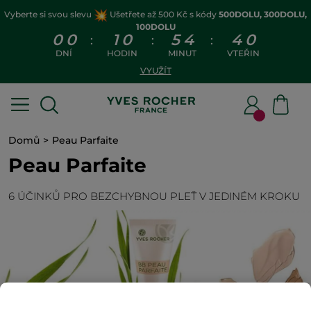
Vyberte si svou slevu
Ušetřete až 500 Kč s kódy
500DOLU, 300DOLU,
100DOLU
0
0
1
0
5
4
4
0
:
:
:
DNÍ
HODIN
MINUT
VTEŘIN
VYUŽÍT
Domů
Peau Parfaite
Peau Parfaite
6 ÚČINKŮ PRO BEZCHYBNOU PLEŤ V JEDINÉM KROKU