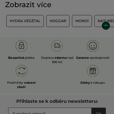
Zobrazit více
S
HYDRA VÉGÉTAL
HOGGAR
MONOÏ
NATURE
Bezpečná
platba
Doprava
zdarma
nad
Garance
spokojenosti
990 Kč
Podmínky
vrácení
Dárky
k nákupu
zboží
Přihlaste se k odběru newsletteru:
OK