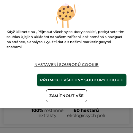
nalezeno 0
produktů
Když kliknete na „Přijmout všechny soubory cookie“, poskytnete tím
FILTROVAT
TŘÍDIT PODLE
souhlas k jejich ukládání na vašem zařízení, což pomáhá s navigací
na stránce, s analýzou využití dat a s našimi marketingovými
snahami.
NASTAVENÍ SOUBORŮ COOKIE
PŘIJMOUT VŠECHNY SOUBORY COOKIE
ZAMÍTNOUT VŠE
100%
rostlinné
60 hektarů
extrakty
ekologických polí