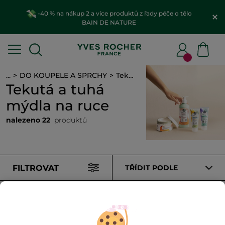
-40 % na nákup 2 a více produktů z řady péče o tělo
BAIN DE NATURE
...
DO KOUPELE A SPRCHY
Tekutá a tuhá mýdla na ruce
Tekutá a tuhá
mýdla na ruce
nalezeno 22
produktů
FILTROVAT
TŘÍDIT PODLE