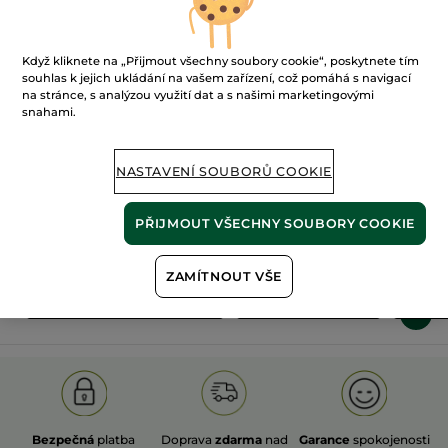
Když kliknete na „Přijmout všechny soubory cookie“, poskytnete tím
souhlas k jejich ukládání na vašem zařízení, což pomáhá s navigací
na stránce, s analýzou využití dat a s našimi marketingovými
snahami.
100%
rostlinné
60 hektarů
extrakty
ekologických polí
NASTAVENÍ SOUBORŮ COOKIE
Zobrazit více
PŘIJMOUT VŠECHNY SOUBORY COOKIE
ZAMÍTNOUT VŠE
Ů
DO KOUPELE A SPRCHY
SPRCHOVÉ GELY
DEOD
Bezpečná
platba
Doprava
zdarma
nad
Garance
spokojenosti