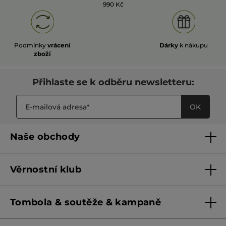
990 Kč
Podmínky
vrácení
Dárky
k nákupu
zboží
Přihlaste se k odběru newsletteru:
OK
Naše obchody
Naše obchody
Věrnostní klub
Franšízing
Pravidla věrnostního klubu do 31. 5. 2026
Tombola & soutěže & kampaně
Pravidla věrnostního klubu od 1. 6. 2026
Podmínky soutěží Meta