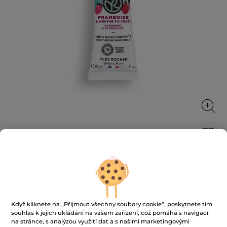
Krém na ruce Malina & máta
Hydratuje pokožku a zanechává na ní jemnou vůni.
30 ml
Když kliknete na „Přijmout všechny soubory cookie“, poskytnete tím
★★★★★
★★★★★
4.7
(174)
PŘIDAT HODNOCENÍ
souhlas k jejich ukládání na vašem zařízení, což pomáhá s navigací
4.7
na stránce, s analýzou využití dat a s našimi marketingovými
z