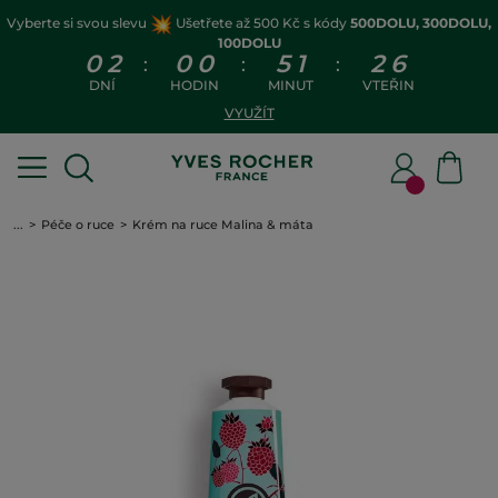
Vyberte si svou slevu
Ušetřete až 500 Kč s kódy
500DOLU, 300DOLU,
100DOLU
0
2
0
0
5
1
2
6
:
:
:
DNÍ
HODIN
MINUT
VTEŘIN
VYUŽÍT
...
Péče o ruce
Krém na ruce Malina & máta