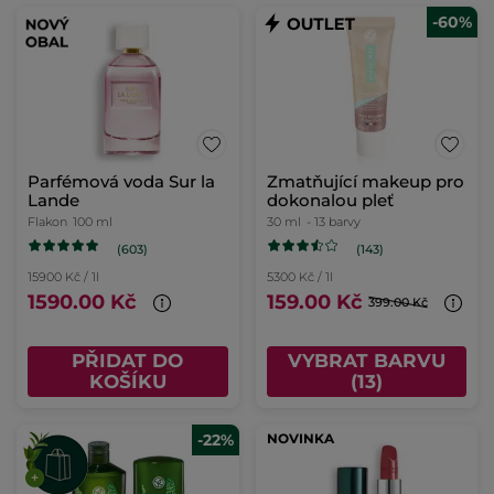
-60%
Parfémová voda Sur la
Zmatňující makeup pro
Lande
dokonalou pleť
Flakon
100 ml
30 ml
- 13 barvy
(603)
(143)
15900 Kč / 1l
5300 Kč / 1l
1590.00 Kč
159.00 Kč
399.00 Kč
PŘIDAT DO
VYBRAT BARVU
KOŠÍKU
(13)
-22%
NOVINKA