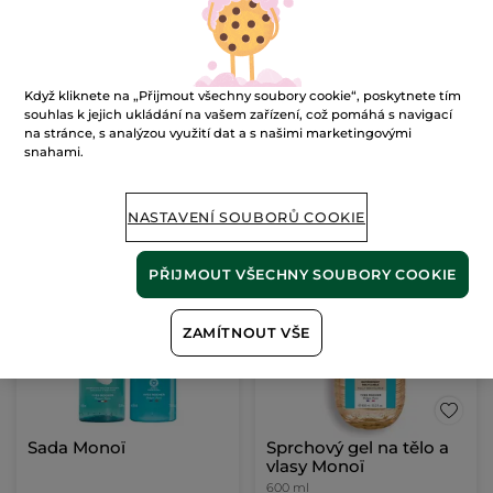
Lak na nehty
Parfémová voda Verte
Envolée
5 ml
- 25 barvy
Flakon
100 ml
Když kliknete na „Přijmout všechny soubory cookie“, poskytnete tím
(966)
(485)
souhlas k jejich ukládání na vašem zařízení, což pomáhá s navigací
2780 Kč / 100ml
15900 Kč / 1l
na stránce, s analýzou využití dat a s našimi marketingovými
139.00 Kč
1590.00 Kč
199.00 Kč
snahami.
VYBRAT BARVU
PŘIDAT DO
NASTAVENÍ SOUBORŮ COOKIE
(25)
KOŠÍKU
PŘIJMOUT VŠECHNY SOUBORY COOKIE
NOVINKA
ZAMÍTNOUT VŠE
Sada Monoï
Sprchový gel na tělo a
vlasy Monoï
600 ml