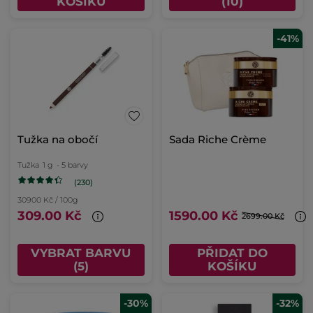
KOŠÍKU
(10)
-41%
Tužka na obočí
Sada Riche Crème
Tužka
1 g
- 5 barvy
(230)
30900 Kč / 100g
309.00 Kč
1590.00 Kč
2699.00 Kč
VYBRAT BARVU
PŘIDAT DO
(5)
KOŠÍKU
-30%
-32%