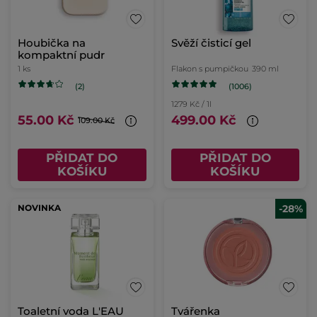
Houbička na
Svěží čisticí gel
kompaktní pudr
1 ks
Flakon s pumpičkou
390 ml
(1006)
(2)
1279 Kč / 1l
55.00 Kč
499.00 Kč
109.00 Kč
PŘIDAT DO
PŘIDAT DO
KOŠÍKU
KOŠÍKU
NOVINKA
-28%
Toaletní voda L'EAU
Tvářenka