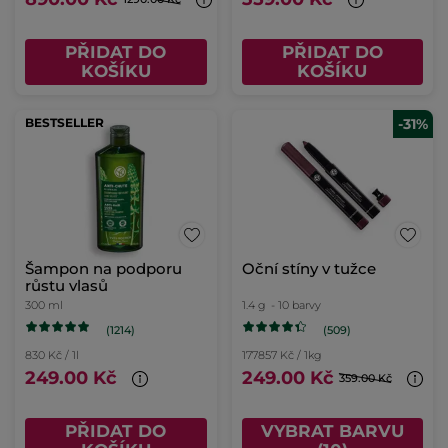
PŘIDAT DO
PŘIDAT DO
KOŠÍKU
KOŠÍKU
BESTSELLER
-31%
Šampon na podporu
Oční stíny v tužce
růstu vlasů
300 ml
1.4 g
- 10 barvy
(1214)
(509)
830 Kč / 1l
177857 Kč / 1kg
249.00 Kč
249.00 Kč
359.00 Kč
PŘIDAT DO
VYBRAT BARVU