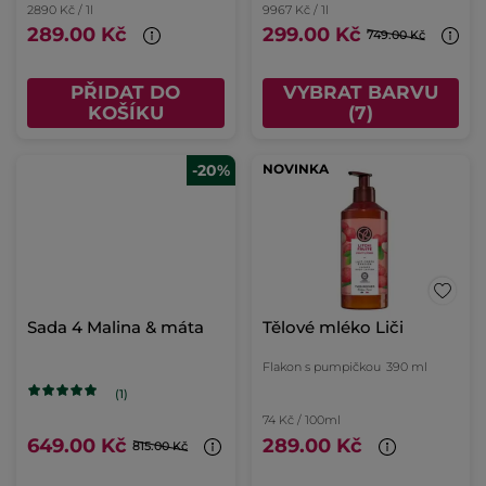
2890 Kč / 1l
9967 Kč / 1l
289.00 Kč
299.00 Kč
749.00 Kč
PŘIDAT DO
VYBRAT BARVU
KOŠÍKU
(7)
-20%
NOVINKA
Sada 4 Malina & máta
Tělové mléko Liči
Flakon s pumpičkou
390 ml
(1)
74 Kč / 100ml
649.00 Kč
289.00 Kč
815.00 Kč