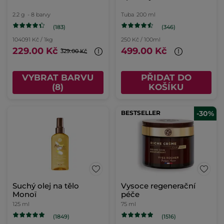
2.2 g
- 8 barvy
Tuba
200 ml
(183)
(346)
104091 Kč / 1kg
250 Kč / 100ml
229.00 Kč
499.00 Kč
329.00 Kč
VYBRAT BARVU
PŘIDAT DO
(8)
KOŠÍKU
BESTSELLER
-30%
Suchý olej na tělo
Vysoce regenerační
Monoï
péče
125 ml
75 ml
(1849)
(1516)