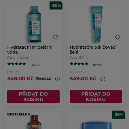
-30%
Hydratační micelární
Hydratační odličovací
voda
želé
Flakon
400 ml
Tuba
150 ml
(1276)
(872)
872 Kč / 1l
3660 Kč / 1l
349.00 Kč
549.00 Kč
499.00 Kč
PŘIDAT DO
PŘIDAT DO
KOŠÍKU
KOŠÍKU
BESTSELLER
-29%