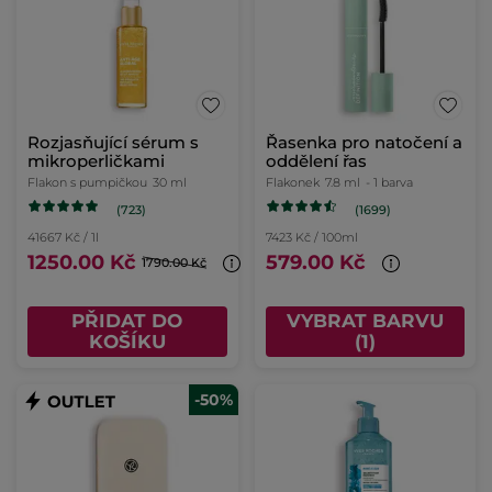
Rozjasňující sérum s
Řasenka pro natočení a
mikroperličkami
oddělení řas
Flakon s pumpičkou
30 ml
Flakonek
7.8 ml
- 1 barva
(723)
(1699)
41667 Kč / 1l
7423 Kč / 100ml
1250.00 Kč
579.00 Kč
1790.00 Kč
PŘIDAT DO
VYBRAT BARVU
KOŠÍKU
(1)
-50%