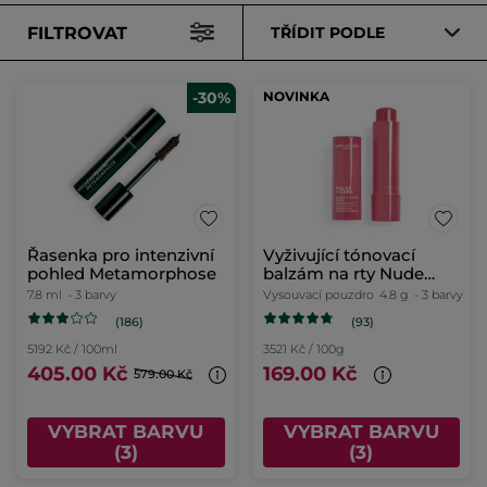
FILTROVAT
TŘÍDIT PODLE
-30%
NOVINKA
Řasenka pro intenzivní
Vyživující tónovací
pohled Metamorphose
balzám na rty Nude
Rosé
7.8 ml
- 3 barvy
Vysouvací pouzdro
4.8 g
- 3 barvy
(186)
(93)
5192 Kč / 100ml
3521 Kč / 100g
405.00 Kč
169.00 Kč
579.00 Kč
VYBRAT BARVU
VYBRAT BARVU
(3)
(3)