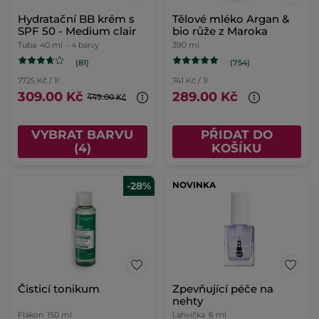
Hydratační BB krém s
Tělové mléko Argan &
SPF 50 - Medium clair
bio růže z Maroka
Tuba
40 ml
- 4 barvy
390 ml
(81)
(754)
7725 Kč / 1l
741 Kč / 1l
309.00 Kč
289.00 Kč
449.00 Kč
VYBRAT BARVU
PŘIDAT DO
(4)
KOŠÍKU
-28%
NOVINKA
Čisticí tonikum
Zpevňující péče na
nehty
Flakon
150 ml
Lahvička
6 ml