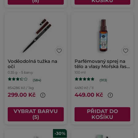
(8)
KOŠÍKU
Voděodolná tužka na
Parfémovaný sprej na
oči
tělo a vlasy Mořská řasa
& motar přímořský
0.35 g
- 5 barvy
100 ml
(584)
(913)
854286 Kč / 1kg
4490 Kč / 1l
299.00 Kč
449.00 Kč
VYBRAT BARVU
PŘIDAT DO
(5)
KOŠÍKU
-30%