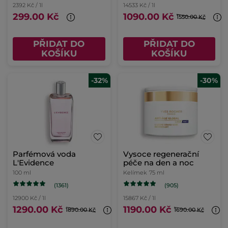
2392 Kč / 1l
14533 Kč / 1l
299.00 Kč
1090.00 Kč
1550.00 Kč
PŘIDAT DO
PŘIDAT DO
KOŠÍKU
KOŠÍKU
-32%
-30%
Parfémová voda
Vysoce regenerační
L'Evidence
péče na den a noc
100 ml
Kelímek
75 ml
(1361)
(905)
12900 Kč / 1l
15867 Kč / 1l
1290.00 Kč
1190.00 Kč
1890.00 Kč
1690.00 Kč