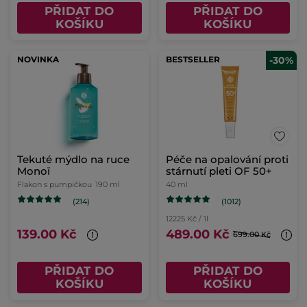
PŘIDAT DO
PŘIDAT DO
KOŠÍKU
KOŠÍKU
NOVINKA
BESTSELLER
-30%
Tekuté mýdlo na ruce
Péče na opalování proti
Monoï
stárnutí pleti OF 50+
Flakon s pumpičkou
190 ml
40 ml
(1012)
(214)
12225 Kč / 1l
139.00 Kč
489.00 Kč
699.00 Kč
PŘIDAT DO
PŘIDAT DO
KOŠÍKU
KOŠÍKU