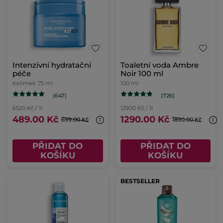
Intenzivní hydratační
Toaletní voda Ambre
péče
Noir 100 ml
Kelímek
75 ml
100 ml
(647)
(726)
6520 Kč / 1l
12900 Kč / 1l
489.00 Kč
1290.00 Kč
699.00 Kč
1890.00 Kč
PŘIDAT DO
PŘIDAT DO
KOŠÍKU
KOŠÍKU
BESTSELLER