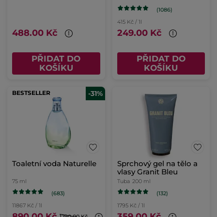
(1086)
415 Kč / 1l
488.00 Kč
249.00 Kč
PŘIDAT DO
PŘIDAT DO
KOŠÍKU
KOŠÍKU
BESTSELLER
-31%
Toaletní voda Naturelle
Sprchový gel na tělo a
vlasy Granit Bleu
75 ml
Tuba
200 ml
(683)
(132)
11867 Kč / 1l
1795 Kč / 1l
890.00 Kč
359.00 Kč
1290.00 Kč