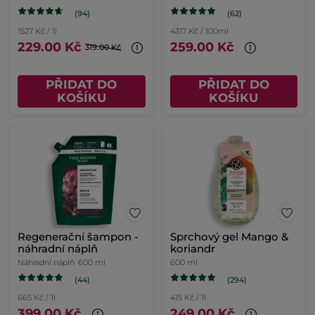
(94)
(62)
1527 Kč / 1l
4317 Kč / 100ml
229.00 Kč
259.00 Kč
319.00 Kč
PŘIDAT DO
PŘIDAT DO
KOŠÍKU
KOŠÍKU
Regenerační šampon -
Sprchový gel Mango &
náhradní náplň
koriandr
Náhradní náplň
600 ml
600 ml
(44)
(294)
665 Kč / 1l
415 Kč / 1l
399.00 Kč
249.00 Kč