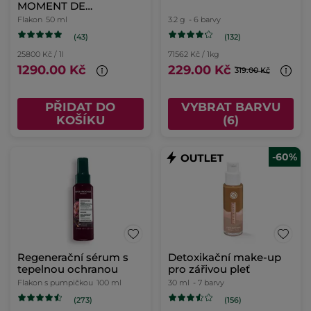
MOMENT DE
BONHEUR
Flakon
50 ml
3.2 g
- 6 barvy
(43)
(132)
25800 Kč / 1l
71562 Kč / 1kg
1290.00 Kč
229.00 Kč
319.00 Kč
PŘIDAT DO
VYBRAT BARVU
KOŠÍKU
(6)
-60%
Regenerační sérum s
Detoxikační make-up
tepelnou ochranou
pro zářivou pleť
Flakon s pumpičkou
100 ml
30 ml
- 7 barvy
(273)
(156)