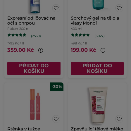
Expresní odličovač na
Sprchový gel na tělo a
oči s chrpou
vlasy Monoï
Flakon
200 ml
400 ml
(2569)
(6027)
1795 Kč / 1l
498 Kč / 1l
359.00 Kč
199.00 Kč
PŘIDAT DO
PŘIDAT DO
KOŠÍKU
KOŠÍKU
-30%
Rtěnka v tužce
Zpevňující tělové mléko