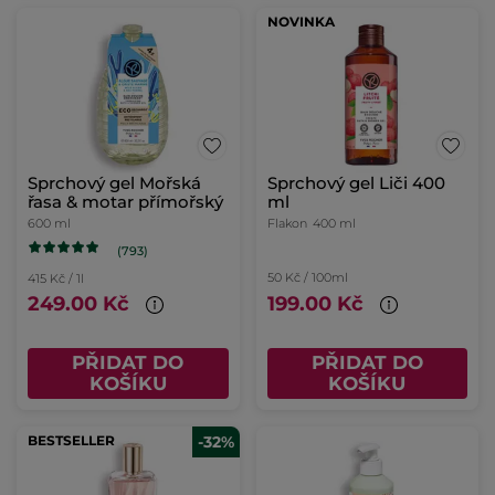
NOVINKA
Sprchový gel Mořská
Sprchový gel Liči 400
řasa & motar přímořský
ml
600 ml
Flakon
400 ml
(793)
50 Kč / 100ml
415 Kč / 1l
249.00 Kč
199.00 Kč
PŘIDAT DO
PŘIDAT DO
KOŠÍKU
KOŠÍKU
BESTSELLER
-32%