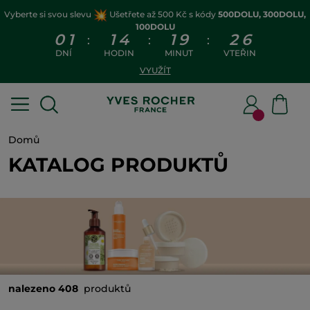
Vyberte si svou slevu
Ušetřete až 500 Kč s kódy
500DOLU, 300DOLU,
100DOLU
0
1
1
4
1
9
2
4
:
:
:
DNÍ
HODIN
MINUT
VTEŘIN
VYUŽÍT
Domů
KATALOG PRODUKTŮ
nalezeno 408
produktů