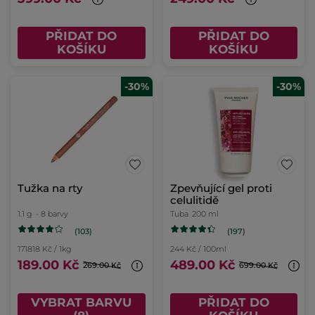
PŘIDAT DO
PŘIDAT DO
KOŠÍKU
KOŠÍKU
-30%
-30%
Tužka na rty
Zpevňující gel proti
celulitidě
1.1 g
- 8 barvy
Tuba
200 ml
(103)
(197)
171818 Kč / 1kg
244 Kč / 100ml
189.00 Kč
489.00 Kč
269.00 Kč
699.00 Kč
VYBRAT BARVU
PŘIDAT DO