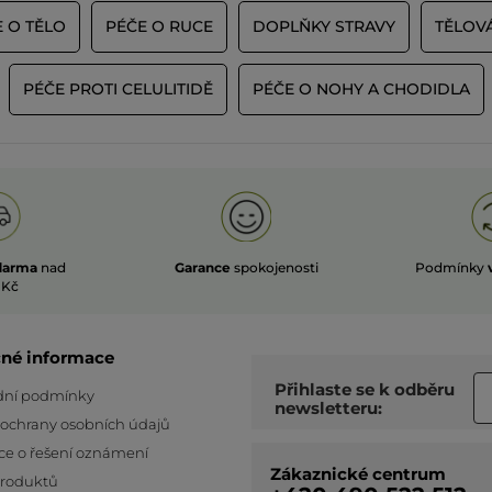
 O TĚLO
PÉČE O RUCE
DOPLŇKY STRAVY
TĚLOVÁ
PÉČE PROTI CELULITIDĚ
PÉČE O NOHY A CHODIDLA
darma
nad
Garance
spokojenosti
Podmínky
 Kč
čné informace
Přihlaste se k odběru
ní podmínky
newsletteru:
 ochrany osobních údajů
ce o řešení oznámení
Zákaznické centrum
produktů