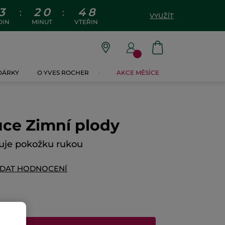
3
2
0
4
7
:
:
VYUŽÍT
DIN
MINUT
VTEŘIN
 DÁRKY
O YVES ROCHER
AKCE MĚSÍCE
uce Zimní plody
uje pokožku rukou
IDAT HODNOCENÍ