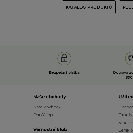
KATALOG PRODUKTŮ
PÉČE
Bezpečná
platba
Doprava
z
990
Naše obchody
Užite
Naše obchody
Obchod
Franšízing
Zásady
Směrni
Věrnostní klub
Ceník 