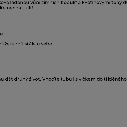
lkově laděnou vůní zimních bobulí* a květinovými tóny 
te nechat ujít!
ce
ůžete mít stále u sebe.
u dát druhý život. Vhoďte tubu i s víčkem do tříděnéh