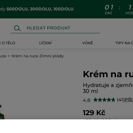
0
1
1
:
ódy
500DOLU, 300DOLU, 100DOLU
DNÍ
HO
 O TĚLO
LÍČENÍ
VŮNĚ
TIPY NA
uce
Krém na ruce Zimní plody
Krém na r
Hydratuje a zjemň
30 ml
(41)
PŘ
4.8
★★★★★
★★★★★
4.8
z
129 Kč
5
hvězdiček.
430 Kč / 100ml
Číst
recenze
pro
Krém