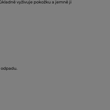
důkladně vyživuje pokožku a jemně ji
o odpadu.