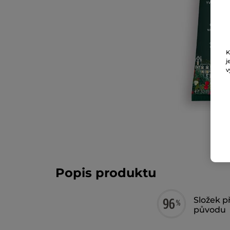
K
j
v
Popis produktu
Složek p
původu