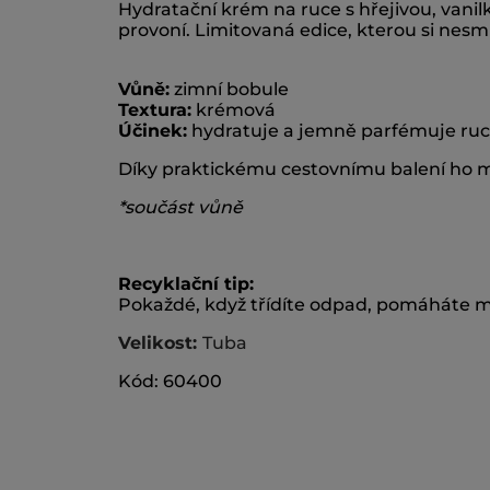
Hydratační krém na ruce s hřejivou, vani
provoní. Limitovaná edice, kterou si nesmí
Vůně:
zimní bobule
Textura:
krémová
Účinek:
hydratuje a jemně parfémuje ru
Díky praktickému cestovnímu balení ho m
*součást vůně
Recyklační tip:
Pokaždé, když třídíte odpad, pomáháte m
Velikost:
Tuba
Kód: 60400