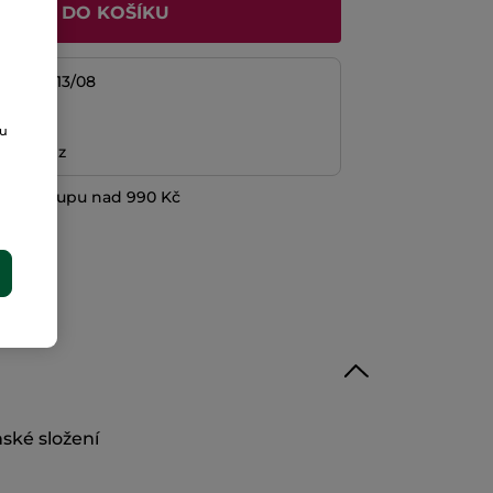
ŘIDAT DO KOŠÍKU
/08 do 13/08
platba
ou
ní peněz
při nákupu nad 990 Kč
E
ské složení