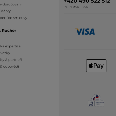
+420 490 522 512
y doručování
Po-Pá 9.00 - 17.00
 dárky
pení od smlouvy
s Rocher
ká expertiza
ávazky
áty & partneři
 & odpovědi