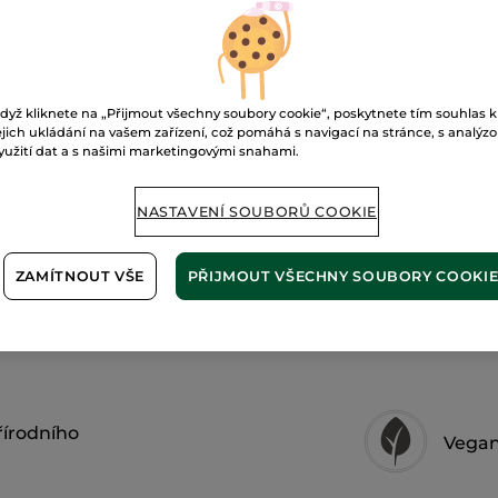
P
na
ruce
Zimní
plody
Doručení od 12
dyž kliknete na „Přijmout všechny soubory cookie“, poskytnete tím souhlas k
Zabezpečená 
ejich ukládání na vašem zařízení, což pomáhá s navigací na stránce, s analýz
yužití dat a s našimi marketingovými snahami.
Možnost vráce
Doprava zdarma 
NASTAVENÍ SOUBORŮ COOKIE
ZJISTIT VÍCE
ZAMÍTNOUT VŠE
PŘIJMOUT VŠECHNY SOUBORY COOKI
řírodního
Vegan