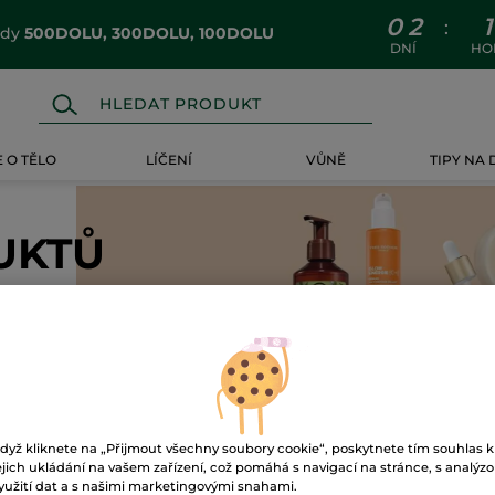
0
2
1
:
ódy
500DOLU, 300DOLU, 100DOLU
DNÍ
HO
 O TĚLO
LÍČENÍ
VŮNĚ
TIPY NA
UKTŮ
dyž kliknete na „Přijmout všechny soubory cookie“, poskytnete tím souhlas k
ejich ukládání na vašem zařízení, což pomáhá s navigací na stránce, s analýz
yužití dat a s našimi marketingovými snahami.