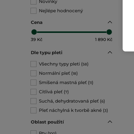
Novinky
Nejlépe hodnocený
Cena
39 Kč
1 890 Kč
Dle typu pleti
Všechny typy pleti
(
)
58
Normální pleť
(
)
18
Smíšená mastná pleť
(
)
11
Citlivá pleť
(
)
7
Suchá, dehydratovaná pleť
(
)
6
Pleť náchylná k tvorbě akné
(
)
3
Oblast použití
Rty
(
)
100