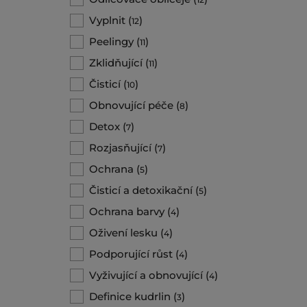
Vyplnit
(
)
12
Peelingy
(
)
11
Zklidňující
(
)
11
Čisticí
(
)
10
Obnovující péče
(
)
8
Detox
(
)
7
Rozjasňující
(
)
7
Ochrana
(
)
5
Čisticí a detoxikační
(
)
5
Ochrana barvy
(
)
4
Oživení lesku
(
)
4
Podporující růst
(
)
4
Vyživující a obnovující
(
)
4
Definice kudrlin
(
)
3