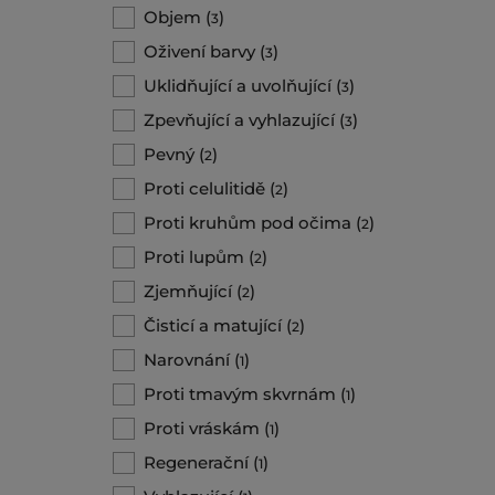
Objem
(
)
3
Oživení barvy
(
)
3
Uklidňující a uvolňující
(
)
3
Zpevňující a vyhlazující
(
)
3
Pevný
(
)
2
Proti celulitidě
(
)
2
Proti kruhům pod očima
(
)
2
Proti lupům
(
)
2
Zjemňující
(
)
2
Čisticí a matující
(
)
2
Narovnání
(
)
1
Proti tmavým skvrnám
(
)
1
Proti vráskám
(
)
1
Regenerační
(
)
1