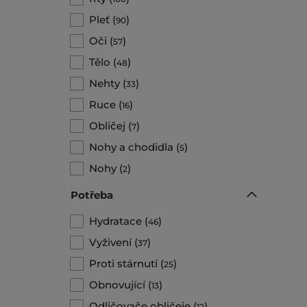
Pleť
(
)
90
Oči
(
)
57
Tělo
(
)
48
Nehty
(
)
33
Ruce
(
)
16
Obličej
(
)
7
Nohy a chodidla
(
)
5
Nohy
(
)
2
Potřeba
Hydratace
(
)
46
Vyživení
(
)
37
Proti stárnutí
(
)
25
Obnovující
(
)
13
Odličovače obličeje
(
)
12