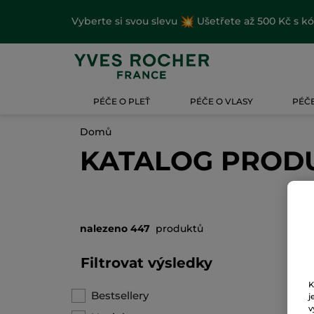
Vyberte si svou slevu
Ušetřete až 500 Kč s k
PÉČE O PLEŤ
PÉČE O VLASY
PÉČE
Domů
KATALOG PROD
nalezeno 447
produktů
Filtrovat výsledky
K
Bestsellery
j
v