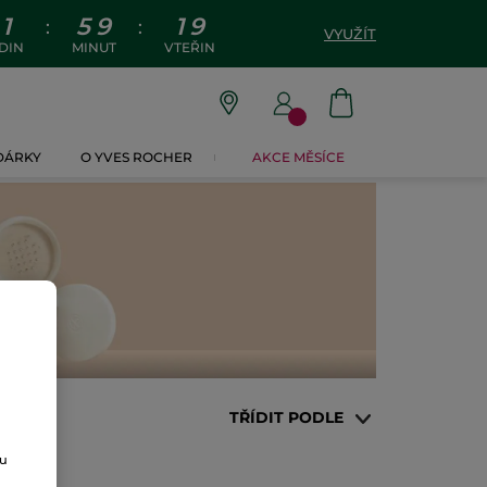
1
5
9
1
8
:
:
VYUŽÍT
DIN
MINUT
VTEŘIN
 DÁRKY
O YVES ROCHER
AKCE MĚSÍCE
TŘÍDIT PODLE
ou