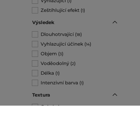
Vyhlazující
(
)
1
Zeštíhlující efekt
(
)
1
Výsledek
Dlouhotrvající
(
)
18
Vyhlazující účinek
(
)
14
Objem
(
)
3
Voděodolný
(
)
2
Délka
(
)
1
Intenzivní barva
(
)
1
Textura
Gely
(
)
57
Krém
(
)
57
Tekutý
(
)
52
Krémová textura
(
)
33