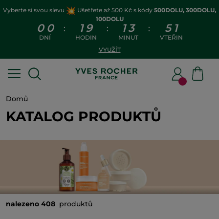
Vyberte si svou slevu
Ušetřete až 500 Kč s kódy
500DOLU, 300DOLU,
100DOLU
0
0
1
9
1
3
5
0
:
:
:
DNÍ
HODIN
MINUT
VTEŘIN
VYUŽÍT
Domů
KATALOG PRODUKTŮ
nalezeno 408
produktů