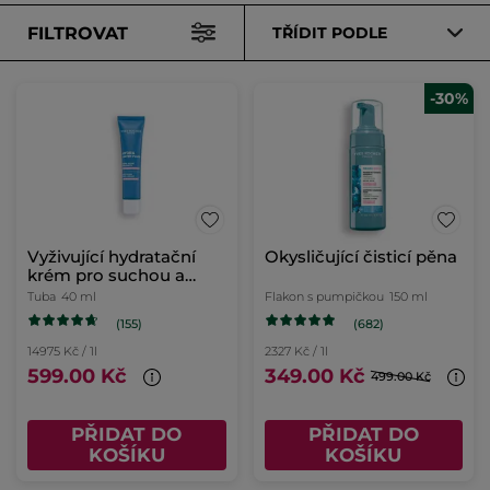
FILTROVAT
TŘÍDIT PODLE
-30%
Vyživující hydratační
Okysličující čisticí pěna
krém pro suchou a
citlivou pleť
Tuba
40 ml
Flakon s pumpičkou
150 ml
(155)
(682)
14975 Kč / 1l
2327 Kč / 1l
599.00 Kč
349.00 Kč
499.00 Kč
PŘIDAT DO
PŘIDAT DO
KOŠÍKU
KOŠÍKU