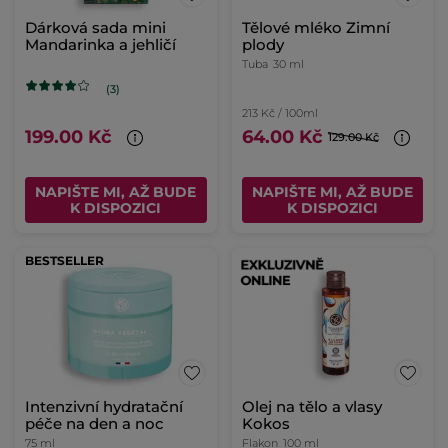
Dárková sada mini
Tělové mléko Zimní
Mandarinka a jehličí
plody
Tuba
30 ml
(3)
213 Kč / 100ml
199.00 Kč
64.00 Kč
129.00 Kč
NAPIŠTE MI, AŽ BUDE
NAPIŠTE MI, AŽ BUDE
K DISPOZICI
K DISPOZICI
BESTSELLER
Intenzivní hydratační
Olej na tělo a vlasy
péče na den a noc
Kokos
75 ml
Flakon
100 ml