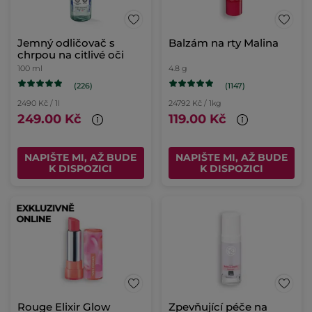
Jemný odličovač s
Balzám na rty Malina
chrpou na citlivé oči
100 ml
4.8 g
(226)
(1147)
2490 Kč / 1l
24792 Kč / 1kg
249.00 Kč
119.00 Kč
NAPIŠTE MI, AŽ BUDE
NAPIŠTE MI, AŽ BUDE
K DISPOZICI
K DISPOZICI
Rouge Elixir Glow
Zpevňující péče na