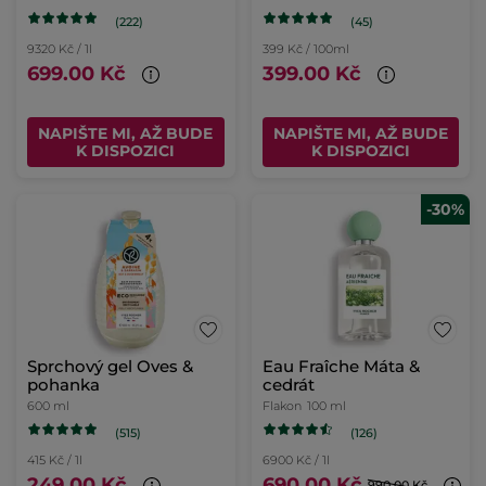
(222)
(45)
9320 Kč / 1l
399 Kč / 100ml
699.00 Kč
399.00 Kč
NAPIŠTE MI, AŽ BUDE
NAPIŠTE MI, AŽ BUDE
K DISPOZICI
K DISPOZICI
-30%
Sprchový gel Oves &
Eau Fraîche Máta &
pohanka
cedrát
600 ml
Flakon
100 ml
(515)
(126)
415 Kč / 1l
6900 Kč / 1l
249.00 Kč
690.00 Kč
990.00 Kč