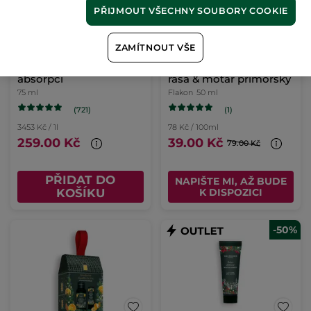
PŘIJMOUT VŠECHNY SOUBORY COOKIE
ZAMÍTNOUT VŠE
Krém na nohy s rychlou
Sprchový gel Mořská
absorpcí
řasa & motar přímořský
75 ml
Flakon
50 ml
(721)
(1)
3453 Kč / 1l
78 Kč / 100ml
259.00 Kč
39.00 Kč
79.00 Kč
PŘIDAT DO
NAPIŠTE MI, AŽ BUDE
KOŠÍKU
K DISPOZICI
-50%