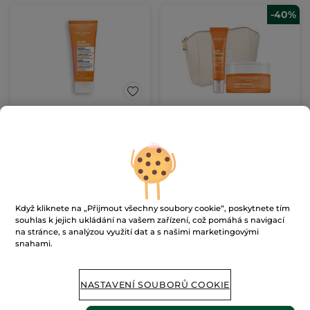
-40%
Rozjasňující peelingová
Sada Glow Energie
maska
Tuba
75 ml
(272)
10653 Kč / 1l
799.00 Kč
1290.00 Kč
2148.00 Kč
Když kliknete na „Přijmout všechny soubory cookie“, poskytnete tím
souhlas k jejich ukládání na vašem zařízení, což pomáhá s navigací
PŘIDAT DO
PŘIDAT DO
na stránce, s analýzou využití dat a s našimi marketingovými
KOŠÍKU
KOŠÍKU
snahami.
-51%
NASTAVENÍ SOUBORŮ COOKIE