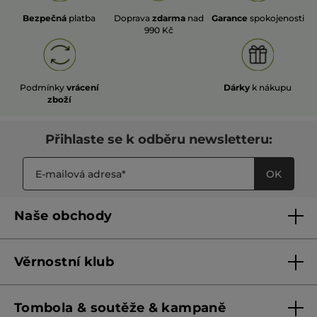
Bezpečná
platba
Doprava
zdarma
nad
Garance
spokojenosti
990 Kč
Podmínky
vrácení
Dárky
k nákupu
zboží
Přihlaste se k odběru newsletteru:
OK
Naše obchody
Naše obchody
Věrnostní klub
Franšízing
Pravidla věrnostního klubu do 31. 5. 2026
Tombola & soutěže & kampaně
Pravidla věrnostního klubu od 1. 6. 2026