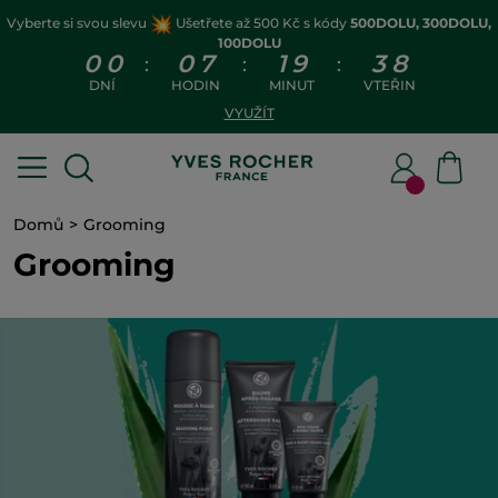
Vyberte si svou slevu
Ušetřete až 500 Kč s kódy
500DOLU, 300DOLU,
100DOLU
0
0
0
7
1
9
3
7
:
:
:
DNÍ
HODIN
MINUT
VTEŘIN
VYUŽÍT
Domů
Grooming
Grooming