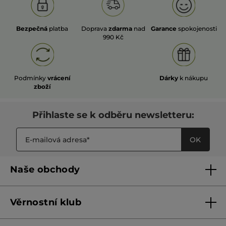
Bezpečná
platba
Doprava
zdarma
nad
Garance
spokojenosti
990 Kč
Podmínky
vrácení
Dárky
k nákupu
zboží
Přihlaste se k odběru newsletteru:
OK
Naše obchody
Naše obchody
Věrnostní klub
Franšízing
Pravidla věrnostního klubu do 31. 5. 2026