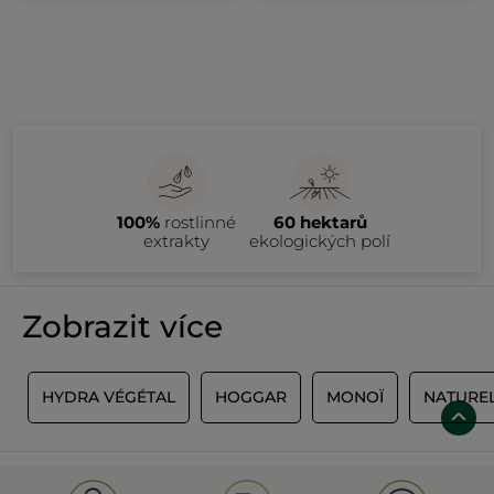
100%
rostlinné
60 hektarů
extrakty
ekologických polí
Zobrazit více
E
HYDRA VÉGÉTAL
HOGGAR
MONOÏ
NATURE