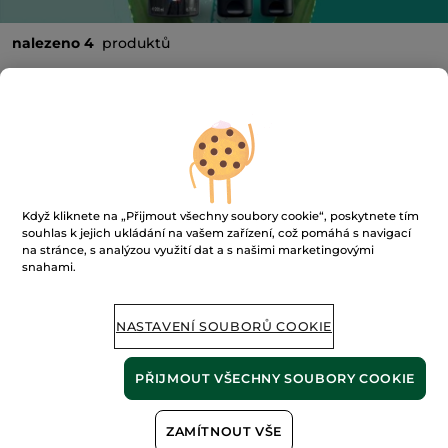
nalezeno 4
produktů
FILTROVAT
TŘÍDIT PODLE
-34%
-30%
Když kliknete na „Přijmout všechny soubory cookie“, poskytnete tím
souhlas k jejich ukládání na vašem zařízení, což pomáhá s navigací
na stránce, s analýzou využití dat a s našimi marketingovými
snahami.
Sada péče o muže
Balzám po holení
NASTAVENÍ SOUBORŮ COOKIE
100 ml
(378)
PŘIJMOUT VŠECHNY SOUBORY COOKIE
2290 Kč / 1l
399.00 Kč
229.00 Kč
608.00 Kč
329.00 Kč
ZAMÍTNOUT VŠE