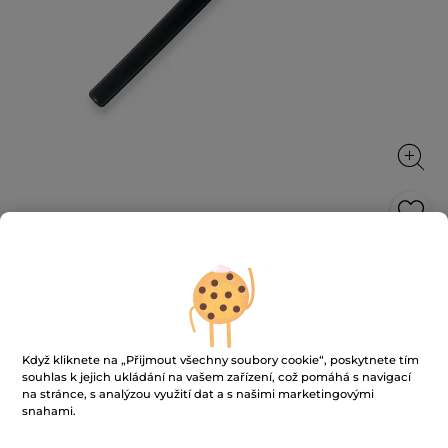
Voděodolná tužka na oči
Pro intenzivně zvýrazněné oči
0.35 g
★★★★★
★★★★★
3.3
(584)
PŘIDAT HODNOCENÍ
Když kliknete na „Přijmout všechny soubory cookie“, poskytnete tím
souhlas k jejich ukládání na vašem zařízení, což pomáhá s navigací
3.3
z
299 Kč
na stránce, s analýzou využití dat a s našimi marketingovými
5
snahami.
hvězdiček.
854286 Kč / 1kg
Číst
recenze