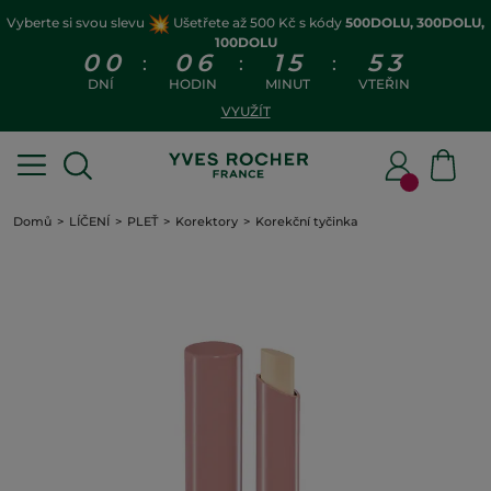
Vyberte si svou slevu
Ušetřete až 500 Kč s kódy
500DOLU, 300DOLU,
100DOLU
0
0
0
6
1
5
5
2
:
:
:
DNÍ
HODIN
MINUT
VTEŘIN
VYUŽÍT
Domů
LÍČENÍ
PLEŤ
Korektory
Korekční tyčinka