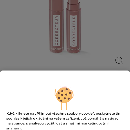
Korekční tyčinka
Korekce a sjednocení po celý den
1.4 g
Když kliknete na „Přijmout všechny soubory cookie“, poskytnete tím
★★★★★
★★★★★
3.7
souhlas k jejich ukládání na vašem zařízení, což pomáhá s navigací
(114)
PŘIDAT HODNOCENÍ
na stránce, s analýzou využití dat a s našimi marketingovými
3.7
snahami.
z