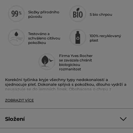
Složky přírodního
S bio chrpou
původu
Testováno a
100% recyklovaný
schváleno citlivou
plast
pokožkou
Firma Yves Rocher
se zavázala chránit
biologickou
rozmanitost
Korekční tyčinka kryje všechny typy nedokonalostí a
sjednocuje pleť. Dokonale splývá s pokožkou, dlouho vydrží a
neusazuje se do jemných linek. Obohacena o chrpu z
bretaňské La Gacilly.
ZOBRAZIT VÍCE
Na výběr z 15 odstínů
Použití:
Naneste tyčinku na tmavé kruhy nebo skvrny, které
chcete redukovat. Potom poklepejte konečky prstů nebo
Složení
štětcem, abyste produkt rozetřeli a získali tak ultra přirozený
vzhled. Lze použít samostatně nebo s make-upem pro
optimální krytí.