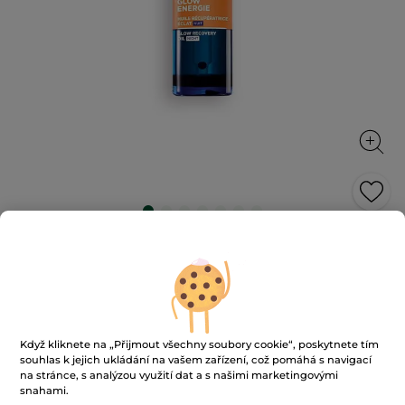
Noční regenerační olej pro zářivou
pleť
Energizuje, regeneruje a vyhlazuje pleť po dobu
spánku
30 ml
Když kliknete na „Přijmout všechny soubory cookie“, poskytnete tím
★★★★★
★★★★★
4.5
(143)
PŘIDAT HODNOCENÍ
souhlas k jejich ukládání na vašem zařízení, což pomáhá s navigací
na stránce, s analýzou využití dat a s našimi marketingovými
4.5
z
snahami.
989 Kč
1390 Kč
-29%
5