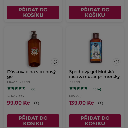
PŘIDAT DO
PŘIDAT DO
KOŠÍKU
KOŠÍKU
Dávkovač na sprchový
Sprchový gel Mořská
gel
řasa & motar přímořský
Flakon
600 ml
200 ml
(88)
(1554)
16 Kč / 100ml
695 Kč / 1l
99.00 Kč
139.00 Kč
PŘIDAT DO
PŘIDAT DO
KOŠÍKU
KOŠÍKU