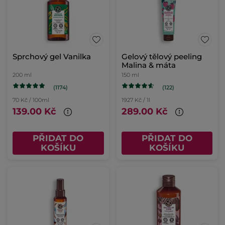
Sprchový gel Vanilka
Gelový tělový peeling
Malina & máta
200 ml
150 ml
(1174)
(122)
70 Kč / 100ml
1927 Kč / 1l
139.00 Kč
289.00 Kč
PŘIDAT DO
PŘIDAT DO
KOŠÍKU
KOŠÍKU