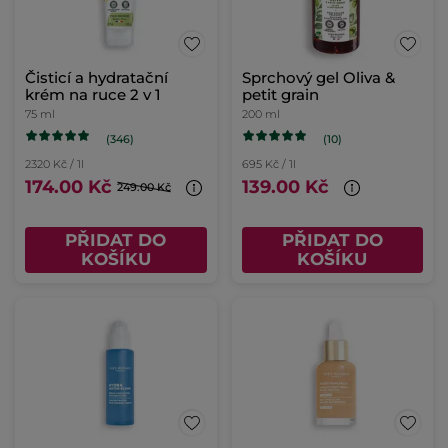
Čisticí a hydratační
Sprchový gel Oliva &
krém na ruce 2 v 1
petit grain
75 ml
200 ml
(346)
(10)
2320 Kč / 1l
695 Kč / 1l
174.00 Kč
139.00 Kč
249.00 Kč
PŘIDAT DO
PŘIDAT DO
KOŠÍKU
KOŠÍKU