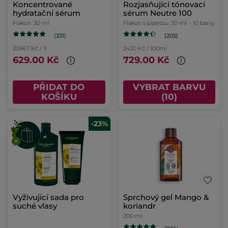
Koncentrované
Rozjasňující tónovací
hydratační sérum
sérum Neutre 100
Flakon
30 ml
Flakon s pipetou
30 ml
- 10 barvy
(331)
(205)
20967 Kč / 1l
2430 Kč / 100ml
629.00 Kč
729.00 Kč
PŘIDAT DO
VYBRAT BARVU
KOŠÍKU
(10)
-23%
Vyživující sada pro
Sprchový gel Mango &
suché vlasy
koriandr
200 ml