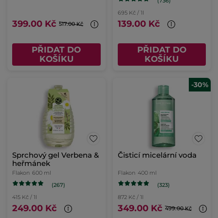
(736)
695 Kč / 1l
399.00 Kč
139.00 Kč
517.00 Kč
PŘIDAT DO
PŘIDAT DO
KOŠÍKU
KOŠÍKU
-30%
Sprchový gel Verbena &
Čisticí micelární voda
heřmánek
Flakon
600 ml
Flakon
400 ml
(267)
(323)
415 Kč / 1l
872 Kč / 1l
249.00 Kč
349.00 Kč
499.00 Kč