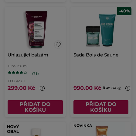
-40%
Uhlazující balzám
Sada Bois de Sauge
Tuba
150 ml
(78)
1993 Kč / 1l
299.00 Kč
990.00 Kč
1649.00 Kč
PŘIDAT DO
PŘIDAT DO
KOŠÍKU
KOŠÍKU
NOVINKA