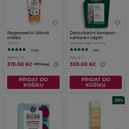
Regenerační tělové
Detoxikační šampon -
mléko
náhradní náplň
200 ml
Náhradní náplň
600 ml
(1318)
(39)
1595 Kč / 1l
598 Kč / 1l
319.00 Kč
359.00 Kč
469.00 Kč
PŘIDAT DO
PŘIDAT DO
KOŠÍKU
KOŠÍKU
-33%