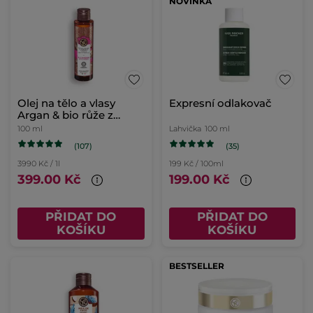
NOVINKA
Olej na tělo a vlasy
Expresní odlakovač
Argan & bio růže z
Maroka
100 ml
Lahvička
100 ml
(107)
(35)
3990 Kč / 1l
199 Kč / 100ml
399.00 Kč
199.00 Kč
PŘIDAT DO
PŘIDAT DO
KOŠÍKU
KOŠÍKU
BESTSELLER