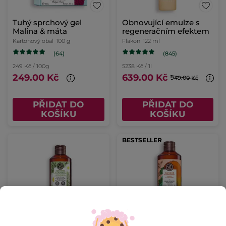
Tuhý sprchový gel
Obnovující emulze s
Malina & máta
regeneračním efektem
Kartonový obal
100 g
Flakon
122 ml
(64)
(845)
249 Kč / 100g
5238 Kč / 1l
249.00 Kč
639.00 Kč
949.00 Kč
PŘIDAT DO
PŘIDAT DO
KOŠÍKU
KOŠÍKU
BESTSELLER
Sprchový gel Verbena &
Sprchový gel Mango &
heřmánek
koriandr