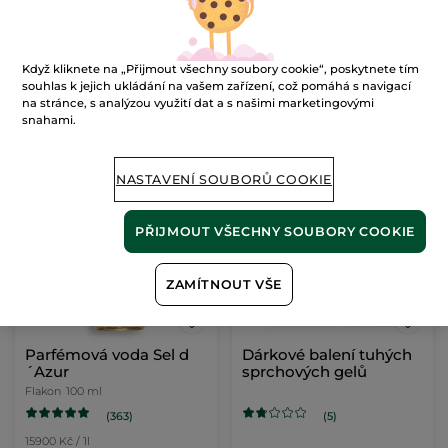
Flakon
200 ml
400 ml
(510)
(345)
70 Kč / 100ml
498 Kč / 1l
Když kliknete na „Přijmout všechny soubory cookie“, poskytnete tím
139.00 Kč
199.00 Kč
souhlas k jejich ukládání na vašem zařízení, což pomáhá s navigací
na stránce, s analýzou využití dat a s našimi marketingovými
snahami.
PŘIDAT DO
PŘIDAT DO
KOŠÍKU
KOŠÍKU
NASTAVENÍ SOUBORŮ COOKIE
PŘIJMOUT VŠECHNY SOUBORY COOKIE
ZAMÍTNOUT VŠE
Parfémová voda Sel d
Dárkové balení tuhých
´Azur
sprchových gelů
Flakon
100 ml
(363)
(5)
15900 Kč / 1l