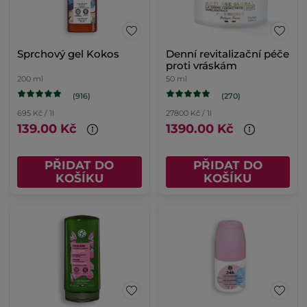
Sprchový gel Kokos
Denní revitalizační péče
proti vráskám
200 ml
50 ml
(916)
(270)
695 Kč / 1l
27800 Kč / 1l
139.00 Kč
1390.00 Kč
PŘIDAT DO
PŘIDAT DO
KOŠÍKU
KOŠÍKU