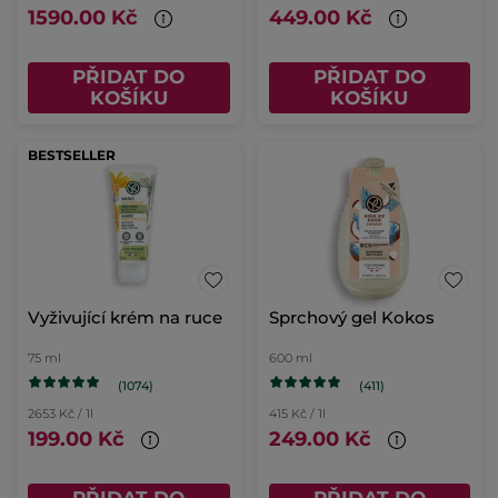
1590.00 Kč
449.00 Kč
PŘIDAT DO
PŘIDAT DO
KOŠÍKU
KOŠÍKU
BESTSELLER
Vyživující krém na ruce
Sprchový gel Kokos
75 ml
600 ml
(1074)
(411)
2653 Kč / 1l
415 Kč / 1l
199.00 Kč
249.00 Kč