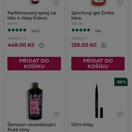
Parfémovaný sprej na
Sprchový gel Zrnka
tělo a vlasy Kokos
kávy
100 ml
200 ml
(643)
(36)
4490 Kč / 1l
695 Kč / 1l
449.00 Kč
139.00 Kč
PŘIDAT DO
PŘIDAT DO
KOŠÍKU
KOŠÍKU
-30%
Šampon neutralizující
Oční linky
žluté tóny