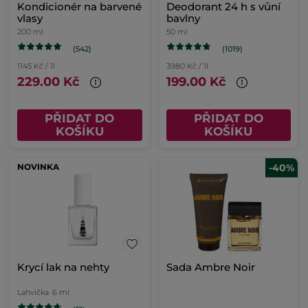
Kondicionér na barvené
Deodorant 24 h s vůní
vlasy
bavlny
200 ml
50 ml
(542)
(1019)
1145 Kč / 1l
3980 Kč / 1l
229.00 Kč
199.00 Kč
PŘIDAT DO
PŘIDAT DO
KOŠÍKU
KOŠÍKU
NOVINKA
-40%
Krycí lak na nehty
Sada Ambre Noir
Lahvička
6 ml