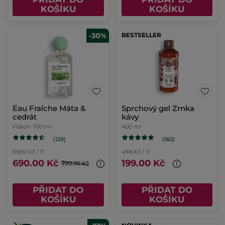
KOŠÍKU
KOŠÍKU
-30%
BESTSELLER
Eau Fraîche Máta &
Sprchový gel Zrnka
cedrát
kávy
Flakon
100 ml
400 ml
(129)
(182)
6900 Kč / 1l
498 Kč / 1l
690.00 Kč
199.00 Kč
990.00 Kč
PŘIDAT DO
PŘIDAT DO
KOŠÍKU
KOŠÍKU