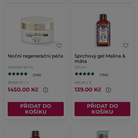
Noční regenerační péče
Sprchový gel Malina &
máta
Kelímek
50 ml
200 ml
(246)
(766)
29000 Kč / 1l
695 Kč / 1l
1450.00 Kč
139.00 Kč
PŘIDAT DO
PŘIDAT DO
KOŠÍKU
KOŠÍKU