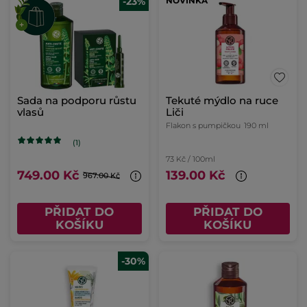
-23%
NOVINKA
Sada na podporu růstu
Tekuté mýdlo na ruce
vlasů
Liči
Flakon s pumpičkou
190 ml
(1)
73 Kč / 100ml
749.00 Kč
139.00 Kč
967.00 Kč
PŘIDAT DO
PŘIDAT DO
KOŠÍKU
KOŠÍKU
-30%