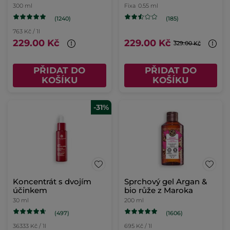
300 ml
Fixa
0.55 ml
(1240)
(185)
763 Kč / 1l
229.00 Kč
229.00 Kč
329.00 Kč
PŘIDAT DO
PŘIDAT DO
KOŠÍKU
KOŠÍKU
-31%
Koncentrát s dvojím
Sprchový gel Argan &
účinkem
bio růže z Maroka
30 ml
200 ml
(497)
(1606)
36333 Kč / 1l
695 Kč / 1l