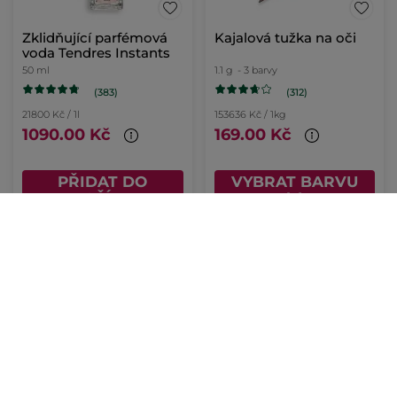
Zklidňující parfémová
Kajalová tužka na oči
voda Tendres Instants
50 ml
1.1 g
- 3 barvy
(383)
(312)
21800 Kč / 1l
153636 Kč / 1kg
1090.00 Kč
169.00 Kč
PŘIDAT DO
VYBRAT BARVU
KOŠÍKU
(3)
-31%
Toaletní voda Ambre
Odličovací mléko pro
Noir 50 ml
citlivou pleť