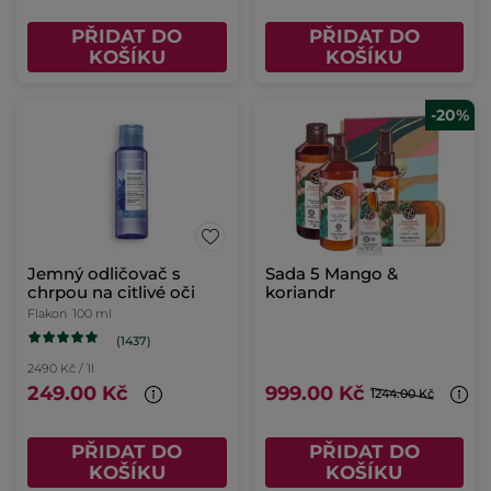
PŘIDAT DO
PŘIDAT DO
KOŠÍKU
KOŠÍKU
-20%
Jemný odličovač s
Sada 5 Mango &
chrpou na citlivé oči
koriandr
Flakon
100 ml
(1437)
2490 Kč / 1l
249.00 Kč
999.00 Kč
1244.00 Kč
PŘIDAT DO
PŘIDAT DO
KOŠÍKU
KOŠÍKU