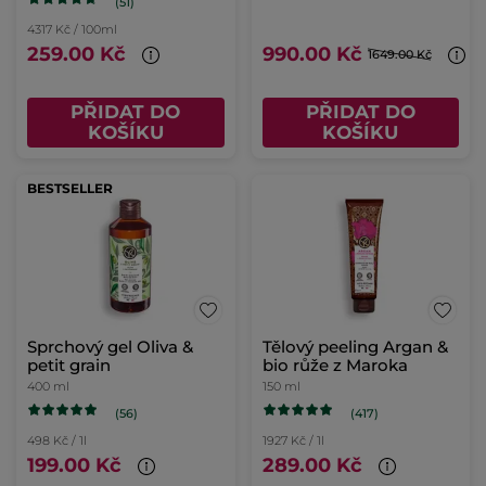
(51)
4317 Kč / 100ml
259.00 Kč
990.00 Kč
1649.00 Kč
PŘIDAT DO
PŘIDAT DO
KOŠÍKU
KOŠÍKU
BESTSELLER
Sprchový gel Oliva &
Tělový peeling Argan &
petit grain
bio růže z Maroka
400 ml
150 ml
(56)
(417)
498 Kč / 1l
1927 Kč / 1l
199.00 Kč
289.00 Kč