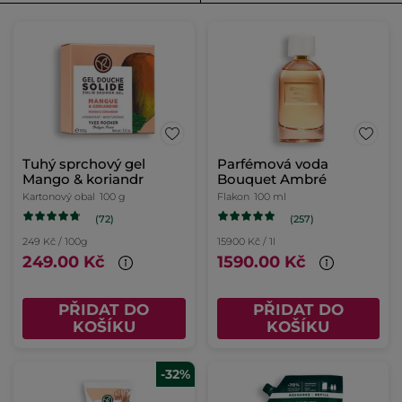
Tuhý sprchový gel
Parfémová voda
Mango & koriandr
Bouquet Ambré
Kartonový obal
100 g
Flakon
100 ml
(72)
(257)
249 Kč / 100g
15900 Kč / 1l
249.00 Kč
1590.00 Kč
PŘIDAT DO
PŘIDAT DO
KOŠÍKU
KOŠÍKU
-32%