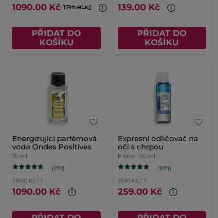
1090.00 Kč
139.00 Kč
1590.00 Kč
PŘIDAT DO
PŘIDAT DO
KOŠÍKU
KOŠÍKU
Energizující parfémová
Expresní odličovač na
voda Ondes Positives
oči s chrpou
50 ml
Flakon
100 ml
(272)
(1271)
21800 Kč / 1l
2590 Kč / 1l
1090.00 Kč
259.00 Kč
PŘIDAT DO
PŘIDAT DO