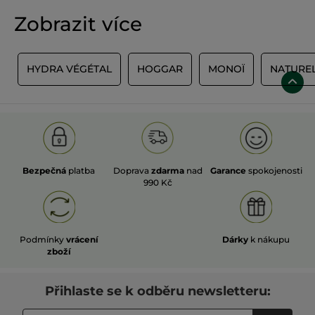
Zobrazit více
E
HYDRA VÉGÉTAL
HOGGAR
MONOÏ
NATURE
Bezpečná
platba
Doprava
zdarma
nad
Garance
spokojenosti
990 Kč
Podmínky
vrácení
Dárky
k nákupu
zboží
Přihlaste se k odběru newsletteru: