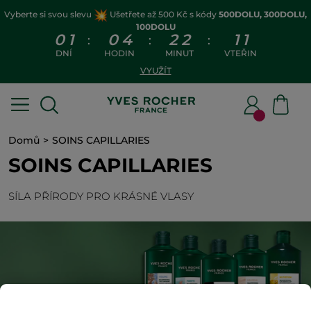
Vyberte si svou slevu
Ušetřete až 500 Kč s kódy
500DOLU, 300DOLU,
100DOLU
0
1
0
4
2
2
1
1
:
:
:
DNÍ
HODIN
MINUT
VTEŘIN
VYUŽÍT
Domů
SOINS CAPILLARIES
SOINS CAPILLARIES
SÍLA PŘÍRODY PRO KRÁSNÉ VLASY