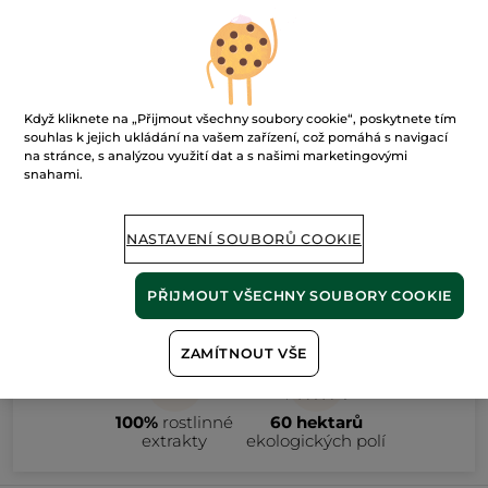
nalezeno 42
produktů
Když kliknete na „Přijmout všechny soubory cookie“, poskytnete tím
souhlas k jejich ukládání na vašem zařízení, což pomáhá s navigací
FILTROVAT
TŘÍDIT PODLE
na stránce, s analýzou využití dat a s našimi marketingovými
snahami.
NASTAVENÍ SOUBORŮ COOKIE
PŘIJMOUT VŠECHNY SOUBORY COOKIE
ZAMÍTNOUT VŠE
100%
rostlinné
60 hektarů
extrakty
ekologických polí