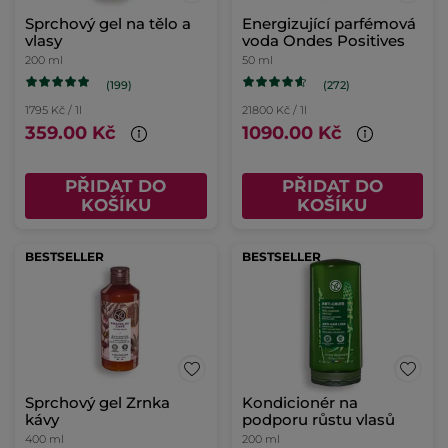
Sprchový gel na tělo a
Energizující parfémová
vlasy
voda Ondes Positives
200 ml
50 ml
(199)
(272)
1795 Kč / 1l
21800 Kč / 1l
359.00 Kč
1090.00 Kč
PŘIDAT DO
PŘIDAT DO
KOŠÍKU
KOŠÍKU
BESTSELLER
BESTSELLER
Sprchový gel Zrnka
Kondicionér na
kávy
podporu růstu vlasů
400 ml
200 ml