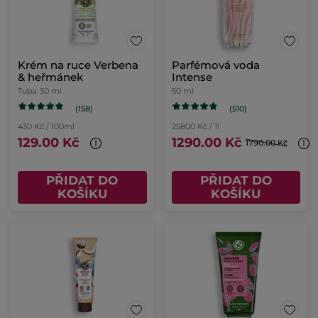
Krém na ruce Verbena
Parfémová voda
& heřmánek
Intense
Tuba
30 ml
50 ml
(158)
(510)
430 Kč / 100ml
25800 Kč / 1l
129.00 Kč
1290.00 Kč
1790.00 Kč
PŘIDAT DO
PŘIDAT DO
KOŠÍKU
KOŠÍKU