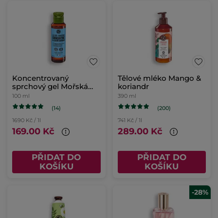
Koncentrovaný
Tělové mléko Mango &
sprchový gel Mořská
koriandr
řasa & motar přímořský
100 ml
390 ml
(14)
(200)
1690 Kč / 1l
741 Kč / 1l
169.00 Kč
289.00 Kč
PŘIDAT DO
PŘIDAT DO
KOŠÍKU
KOŠÍKU
-28%