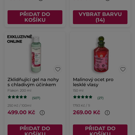
PŘIDAT DO
VYBRAT BARVU
KOŠÍKU
(14)
Zklidňující gel na nohy
Malinový ocet pro
s chladivým účinkem
lesklé vlasy
Flakon
200 ml
150 ml
(507)
(27)
250 Kč / 100ml
1793 Kč / 1l
499.00 Kč
269.00 Kč
PŘIDAT DO
PŘIDAT DO
KOŠÍKU
KOŠÍKU