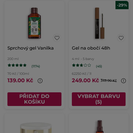
-29%
Sprchový gel Vanilka
Gel na obočí 48h
200 ml
4 ml
- 5 barvy
(1174)
(45)
70 Kč / 100ml
62250 Kč / 1l
139.00 Kč
249.00 Kč
349.00 Kč
PŘIDAT DO
VYBRAT BARVU
KOŠÍKU
(5)