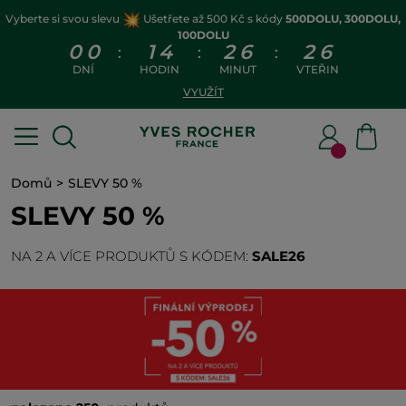
Vyberte si svou slevu
Ušetřete až 500 Kč s kódy
500DOLU, 300DOLU,
100DOLU
0
0
1
4
2
6
2
5
:
:
:
DNÍ
HODIN
MINUT
VTEŘIN
VYUŽÍT
Domů
SLEVY 50 %
SLEVY 50 %
NA 2 A VÍCE PRODUKTŮ S KÓDEM:
SALE26