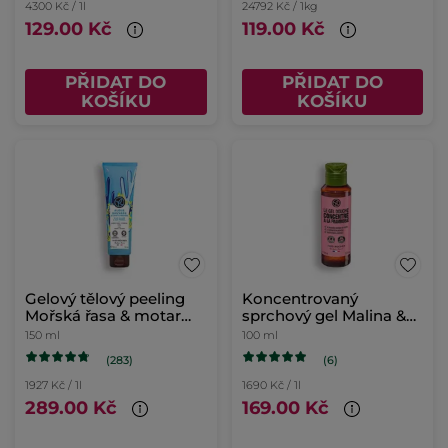
4300 Kč / 1l
24792 Kč / 1kg
129.00 Kč
119.00 Kč
PŘIDAT DO
PŘIDAT DO
KOŠÍKU
KOŠÍKU
Gelový tělový peeling
Koncentrovaný
Mořská řasa & motar
sprchový gel Malina &
přímořský
máta
150 ml
100 ml
(283)
(6)
1927 Kč / 1l
1690 Kč / 1l
289.00 Kč
169.00 Kč