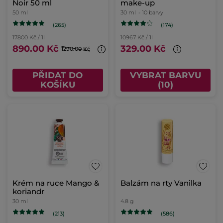
Noir 50 ml
make-up
50 ml
30 ml
- 10 barvy
(265)
(174)
17800 Kč / 1l
10967 Kč / 1l
890.00 Kč
329.00 Kč
1290.00 Kč
PŘIDAT DO
VYBRAT BARVU
KOŠÍKU
(10)
Krém na ruce Mango &
Balzám na rty Vanilka
koriandr
30 ml
4.8 g
(213)
(586)