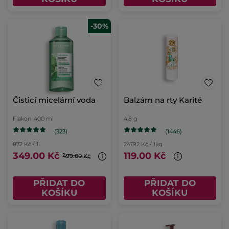
-30%
Čisticí micelární voda
Balzám na rty Karité
Flakon
400 ml
4.8 g
(323)
(1446)
872 Kč / 1l
24792 Kč / 1kg
349.00 Kč
119.00 Kč
499.00 Kč
PŘIDAT DO
PŘIDAT DO
KOŠÍKU
KOŠÍKU