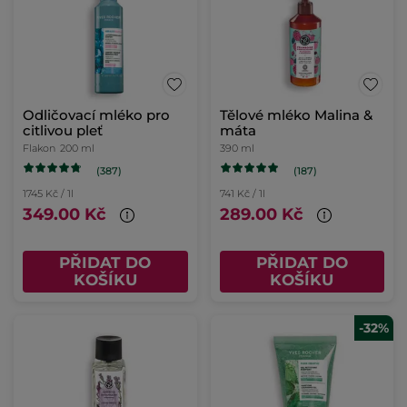
Odličovací mléko pro
Tělové mléko Malina &
citlivou pleť
máta
Flakon
200 ml
390 ml
(387)
(187)
1745 Kč / 1l
741 Kč / 1l
349.00 Kč
289.00 Kč
PŘIDAT DO
PŘIDAT DO
KOŠÍKU
KOŠÍKU
-32%