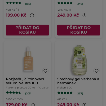
(182)
(246)
498 Kč / 1l
1245 Kč / 1l
199.00 Kč
249.00 Kč
PŘIDAT DO
PŘIDAT DO
KOŠÍKU
KOŠÍKU
Rozjasňující tónovací
Sprchový gel Verbena &
sérum Neutre 100
heřmánek
Flakon s pipetou
30 ml
- 10 barvy
Flakon
600 ml
(205)
(267)
2430 Kč / 100ml
415 Kč / 1l
729.00 Kč
249.00 Kč