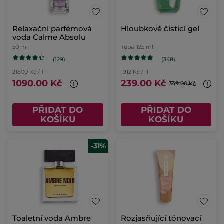
Relaxační parfémová
Hloubkově čisticí gel
voda Calme Absolu
50 ml
Tuba
125 ml
(129)
(348)
21800 Kč / 1l
1912 Kč / 1l
1090.00 Kč
239.00 Kč
349.00 Kč
PŘIDAT DO
PŘIDAT DO
KOŠÍKU
KOŠÍKU
-31%
Toaletní voda Ambre
Rozjasňující tónovací