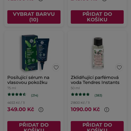
VYBRAT BARVU
PŘIDAT DO
(10)
KOŠÍKU
Posilující sérum na
Zklidňující parfémová
vlasovou pokožku
voda Tendres Instants
75 ml
50 ml
(214)
(383)
4653 Kč / 1l
21800 Kč / 1l
349.00 Kč
1090.00 Kč
PŘIDAT DO
PŘIDAT DO
KOŠÍKU
KOŠÍKU