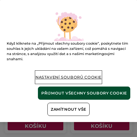
PŘIDAT DO
PŘIDAT DO
KOŠÍKU
KOŠÍKU
BESTSELLER
Když kliknete na „Přijmout všechny soubory cookie“, poskytnete tím
souhlas k jejich ukládání na vašem zařízení, což pomáhá s navigací
na stránce, s analýzou využití dat a s našimi marketingovými
snahami.
Deodorant 24 h s vůní
Sprchový gel Oliva &
bavlny
petit grain
NASTAVENÍ SOUBORŮ COOKIE
50 ml
400 ml
(1018)
(56)
PŘIJMOUT VŠECHNY SOUBORY COOKIE
3980 Kč / 1l
498 Kč / 1l
199.00 Kč
199.00 Kč
ZAMÍTNOUT VŠE
PŘIDAT DO
PŘIDAT DO
KOŠÍKU
KOŠÍKU