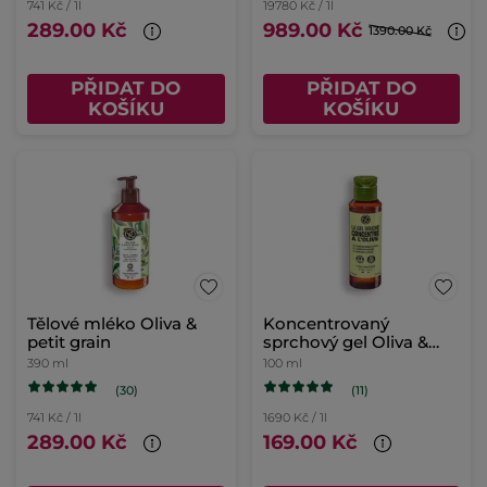
741 Kč / 1l
19780 Kč / 1l
289.00 Kč
989.00 Kč
1390.00 Kč
PŘIDAT DO
PŘIDAT DO
KOŠÍKU
KOŠÍKU
Tělové mléko Oliva &
Koncentrovaný
petit grain
sprchový gel Oliva &
petit grain
390 ml
100 ml
(30)
(11)
741 Kč / 1l
1690 Kč / 1l
289.00 Kč
169.00 Kč