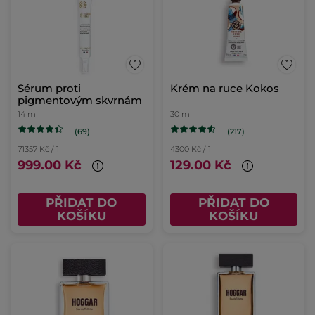
Sérum proti
Krém na ruce Kokos
pigmentovým skvrnám
14 ml
30 ml
(69)
(217)
71357 Kč / 1l
4300 Kč / 1l
999.00 Kč
129.00 Kč
PŘIDAT DO
PŘIDAT DO
KOŠÍKU
KOŠÍKU