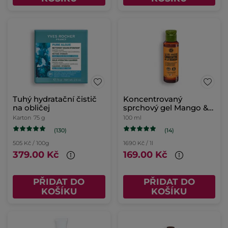
Tuhý hydratační čistič
Koncentrovaný
na obličej
sprchový gel Mango &
koriandr
Karton
75 g
100 ml
(130)
(14)
505 Kč / 100g
1690 Kč / 1l
379.00 Kč
169.00 Kč
PŘIDAT DO
PŘIDAT DO
KOŠÍKU
KOŠÍKU