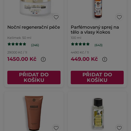
Noční regenerační péče
Parfémovaný sprej na
tělo a vlasy Kokos
Kelímek
50 ml
100 ml
(246)
(643)
29000 Kč / 1l
4490 Kč / 1l
1450.00 Kč
449.00 Kč
PŘIDAT DO
PŘIDAT DO
KOŠÍKU
KOŠÍKU