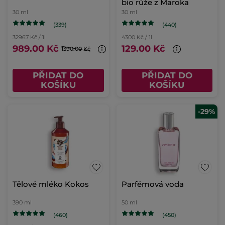
bio růže z Maroka
30 ml
30 ml
(339)
(440)
32967 Kč / 1l
4300 Kč / 1l
989.00 Kč
129.00 Kč
1390.00 Kč
PŘIDAT DO
PŘIDAT DO
KOŠÍKU
KOŠÍKU
-29%
Tělové mléko Kokos
Parfémová voda
390 ml
50 ml
(460)
(450)