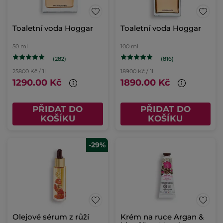
Toaletní voda Hoggar
Toaletní voda Hoggar
50 ml
100 ml
(282)
(816)
25800 Kč / 1l
18900 Kč / 1l
1290.00 Kč
1890.00 Kč
PŘIDAT DO
PŘIDAT DO
KOŠÍKU
KOŠÍKU
-29%
Olejové sérum z růží
Krém na ruce Argan &