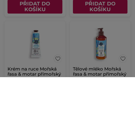
PŘIDAT DO
PŘIDAT DO
KOŠÍKU
KOŠÍKU
Krém na ruce Mořská
Tělové mléko Mořská
řasa & motar přímořský
řasa & motar přímořský
30 ml
390 ml
(242)
(347)
4300 Kč / 1l
741 Kč / 1l
129.00 Kč
289.00 Kč
PŘIDAT DO
PŘIDAT DO
KOŠÍKU
KOŠÍKU