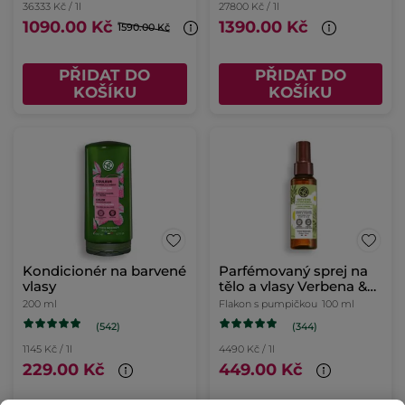
36333 Kč / 1l
27800 Kč / 1l
1090.00 Kč
1390.00 Kč
1590.00 Kč
PŘIDAT DO
PŘIDAT DO
KOŠÍKU
KOŠÍKU
Kondicionér na barvené
Parfémovaný sprej na
vlasy
tělo a vlasy Verbena &
heřmánek
200 ml
Flakon s pumpičkou
100 ml
(542)
(344)
1145 Kč / 1l
4490 Kč / 1l
229.00 Kč
449.00 Kč