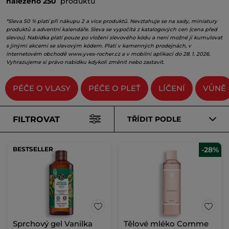
nalezeno 250
produktů
*Sleva 50 % platí při nákupu 2 a více produktů. Nevztahuje se na sady, miniatury
produktů a adventní kalendáře. Sleva se vypočítá z katalogových cen (cena před
slevou). Nabídka platí pouze po vložení slevového kódu a není možné ji kumulovat
s jinými akcemi se slevovým kódem. Platí v kamenných prodejnách, v
internetovém obchodě
www.yves-rocher.cz
a v mobilní aplikaci do 28. 1. 2026.
Vyhrazujeme si právo nabídku kdykoli změnit nebo zastavit.
PÉČE O VLASY
PÉČE O PLEŤ
LÍČENÍ
VŮNĚ
FILTROVAT
TŘÍDIT PODLE
BESTSELLER
-28%
Sprchový gel Vanilka
Tělové mléko Comme