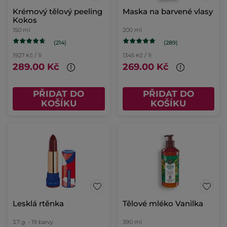
Krémový tělový peeling
Maska na barvené vlasy
Kokos
150 ml
200 ml
(214)
(289)
1927 Kč / 1l
1345 Kč / 1l
289.00 Kč
269.00 Kč
PŘIDAT DO
PŘIDAT DO
KOŠÍKU
KOŠÍKU
Lesklá rtěnka
Tělové mléko Vanilka
3.7 g
- 19 barvy
390 ml