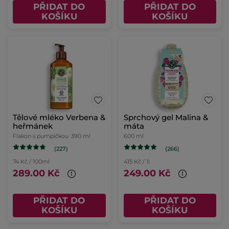
PŘIDAT DO
PŘIDAT DO
KOŠÍKU
KOŠÍKU
Tělové mléko Verbena &
Sprchový gel Malina &
heřmánek
máta
Flakon s pumpičkou
390 ml
600 ml
(227)
(266)
74 Kč / 100ml
415 Kč / 1l
289.00 Kč
249.00 Kč
PŘIDAT DO
PŘIDAT DO
KOŠÍKU
KOŠÍKU